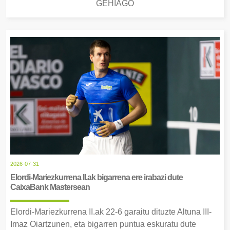
GEHIAGO
2026-07-31
Elordi-Mariezkurrena II.ak bigarrena ere irabazi dute
CaixaBank Mastersean
Elordi-Mariezkurrena II.ak 22-6 garaitu dituzte Altuna III-
Imaz Oiartzunen, eta bigarren puntua eskuratu dute