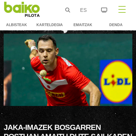
ES
ALBISTEAK
KARTELDEGIA
EMAITZAK
DENDA
JAKA-IMAZEK BOSGARREN