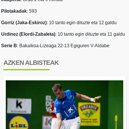
Pilotakadak
: 593
Gorriz (Jaka-Eskiroz)
: 10 tanto egin dituzte eta 12 galdu
Urdinez (Elordi-Zabaleta)
: 10 tanto egin dituzte eta 11 galdu
Serie B
: Bakaikoa-Lizeaga 22-13 Egiguren V-Aldabe
AZKEN ALBISTEAK