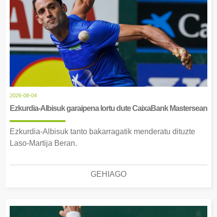
2026-08-04
Ezkurdia-Albisuk garaipena lortu dute CaixaBank Mastersean
Ezkurdia-Albisuk tanto bakarragatik menderatu dituzte
Laso-Martija Beran.
GEHIAGO