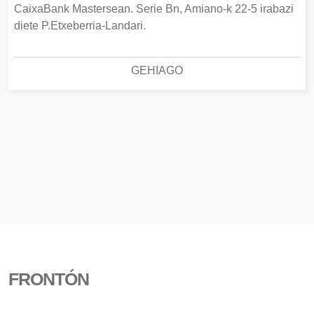
CaixaBank Mastersean. Serie Bn, Amiano-k 22-5 irabazi
diete P.Etxeberria-Landari.
GEHIAGO
FRONTÓN