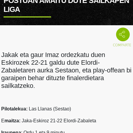
POSTUAN AMAITU DUTE SAILKAPEN
LIGA
Jakak eta gaur Imaz ordezkatu duen
Eskirozek 22-21 galdu dute Elordi-
Zabaletaren aurka Sestaon, eta play-offean bi
garaipen behar dituzte finalerdietara
sailkatzeko.
Pilotalekua:
Las Llanas (Sestao)
E
maitza:
Jaka-Eskiroz 21-22 Elordi-Zabaleta
Iraupena
: Ordu 1 eta 9 minutu