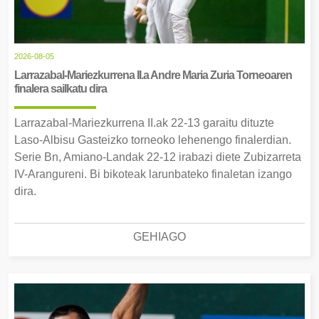
2026-08-05
Larrazabal-Mariezkurrena II.a Andre Maria Zuria Torneoaren
finalera sailkatu dira
Larrazabal-Mariezkurrena II.ak 22-13 garaitu dituzte
Laso-Albisu Gasteizko torneoko lehenengo finalerdian.
Serie Bn, Amiano-Landak 22-12 irabazi diete Zubizarreta
IV-Arangureni. Bi bikoteak larunbateko finaletan izango
dira.
GEHIAGO