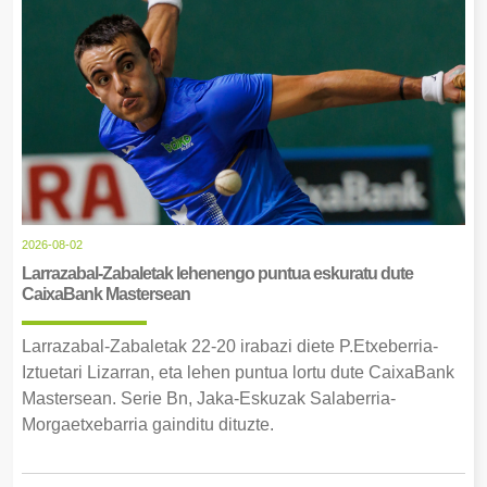
2026-08-02
Larrazabal-Zabaletak lehenengo puntua eskuratu dute
CaixaBank Mastersean
Larrazabal-Zabaletak 22-20 irabazi diete P.Etxeberria-
Iztuetari Lizarran, eta lehen puntua lortu dute CaixaBank
Mastersean. Serie Bn, Jaka-Eskuzak Salaberria-
Morgaetxebarria gainditu dituzte.