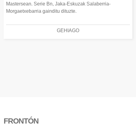
Mastersean. Serie Bn, Jaka-Eskuzak Salaberria-
Morgaetxebarria gainditu dituzte.
GEHIAGO
FRONTÓN