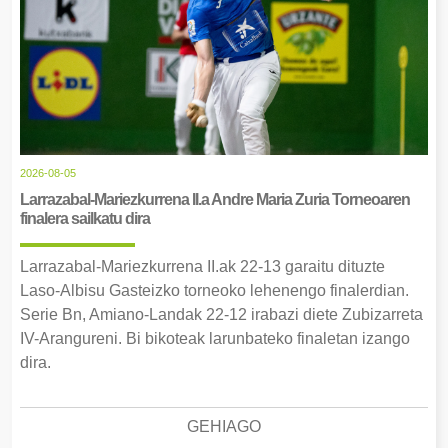
2026-08-05
Larrazabal-Mariezkurrena II.a Andre Maria Zuria Torneoaren
finalera sailkatu dira
Larrazabal-Mariezkurrena II.ak 22-13 garaitu dituzte
Laso-Albisu Gasteizko torneoko lehenengo finalerdian.
Serie Bn, Amiano-Landak 22-12 irabazi diete Zubizarreta
IV-Arangureni. Bi bikoteak larunbateko finaletan izango
dira.
GEHIAGO