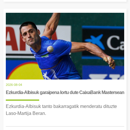
2026-08-04
Ezkurdia-Albisuk garaipena lortu dute CaixaBank Mastersean
Ezkurdia-Albisuk tanto bakarragatik menderatu dituzte
Laso-Martija Beran.