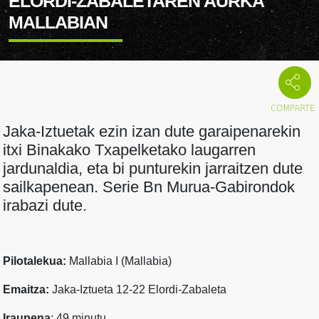
ELORDI-ZABALETAREN AURKA
MALLABIAN
Jaka-Iztuetak ezin izan dute garaipenarekin
itxi Binakako Txapelketako laugarren
jardunaldia, eta bi punturekin jarraitzen dute
sailkapenean. Serie Bn Murua-Gabirondok
irabazi dute.
Pilotalekua:
Mallabia I (Mallabia)
Emaitza:
Jaka-Iztueta 12-22 Elordi-Zabaleta
Iraupena
: 49 minutu