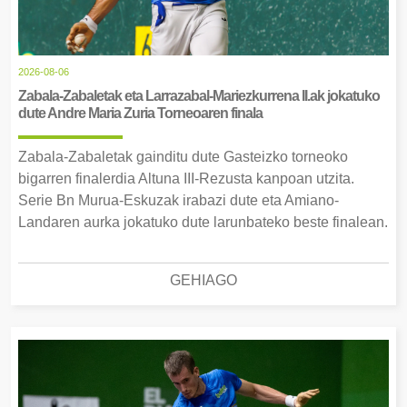
2026-08-06
Zabala-Zabaletak eta Larrazabal-Mariezkurrena II.ak jokatuko
dute Andre Maria Zuria Torneoaren finala
Zabala-Zabaletak gainditu dute Gasteizko torneoko
bigarren finalerdia Altuna III-Rezusta kanpoan utzita.
Serie Bn Murua-Eskuzak irabazi dute eta Amiano-
Landaren aurka jokatuko dute larunbateko beste finalean.
GEHIAGO