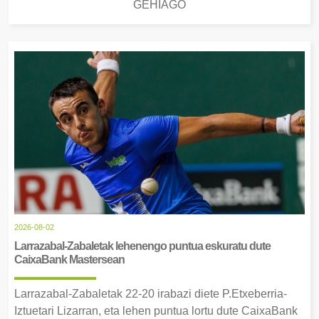
GEHIAGO
2026-08-02
Larrazabal-Zabaletak lehenengo puntua eskuratu dute
CaixaBank Mastersean
Larrazabal-Zabaletak 22-20 irabazi diete P.Etxeberria-
Iztuetari Lizarran, eta lehen puntua lortu dute CaixaBank