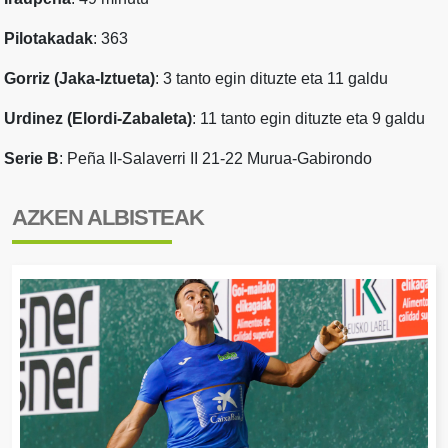
Pilotakadak
: 363
Gorriz (Jaka-Iztueta)
: 3 tanto egin dituzte eta 11 galdu
Urdinez (Elordi-Zabaleta)
: 11 tanto egin dituzte eta 9 galdu
Serie B
: Peña II-Salaverri II 21-22 Murua-Gabirondo
AZKEN ALBISTEAK