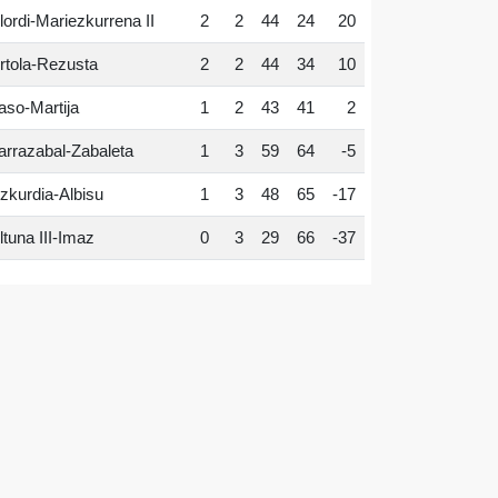
lordi-Mariezkurrena II
2
2
44
24
20
rtola-Rezusta
2
2
44
34
10
aso-Martija
1
2
43
41
2
arrazabal-Zabaleta
1
3
59
64
-5
zkurdia-Albisu
1
3
48
65
-17
ltuna III-Imaz
0
3
29
66
-37