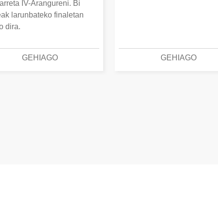
arreta IV-Arangureni. Bi
eak larunbateko finaletan
o dira.
GEHIAGO
GEHIAGO