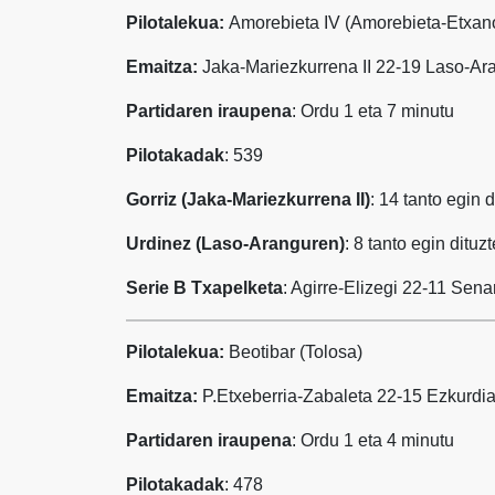
Pilotalekua:
Amorebieta IV (Amorebieta-Etxan
Emaitza:
Jaka-Mariezkurrena II 22-19 Laso-Ar
Partidaren iraupena
: Ordu 1 eta 7 minutu
Pilotakadak
: 539
Gorriz (Jaka-Mariezkurrena II)
: 14 tanto egin 
Urdinez (Laso-Aranguren)
: 8 tanto egin dituz
Serie B Txapelketa
: Agirre-Elizegi 22-11 Sen
Pilotalekua:
Beotibar (Tolosa)
Emaitza:
P.Etxeberria-Zabaleta 22-15 Ezkurdi
Partidaren iraupena
: Ordu 1 eta 4 minutu
Pilotakadak
: 478