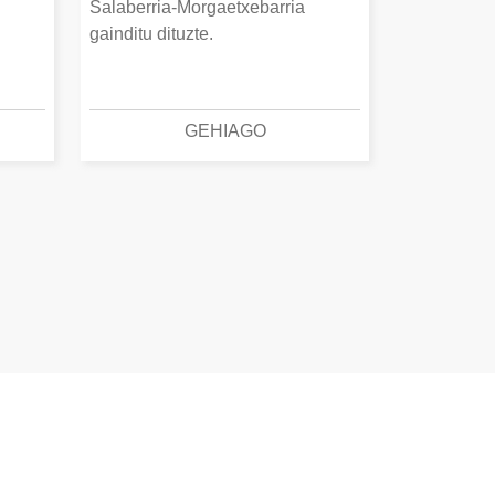
Salaberria-Morgaetxebarria
gainditu dituzte.
GEHIAGO