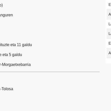
E
o)
A
anguren
L
L
E
dituzte eta 11 galdu
A
te eta 5 galdu
ar-Morgaetxebarria
a-Tolosa