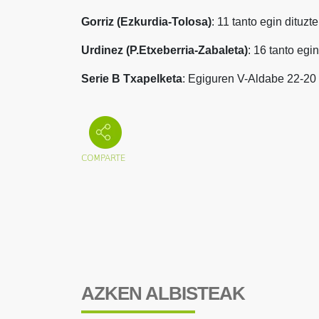
Gorriz (Ezkurdia-Tolosa)
: 11 tanto egin dituzt
Urdinez (P.Etxeberria-Zabaleta)
: 16 tanto egi
Serie B Txapelketa
: Egiguren V-Aldabe 22-20
AZKEN ALBISTEAK