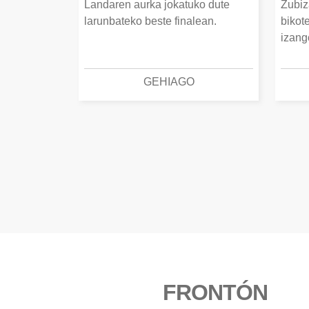
Landaren aurka jokatuko dute
Zubiz
larunbateko beste finalean.
bikot
izang
GEHIAGO
FRONTÓN