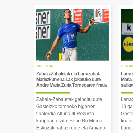
2026-08-06
2026-08
Zabala-Zabaletak eta Larrazabal-
Larraz
Mariezkurrena II.ak jokatuko dute
Maria 
Andre Maria Zuria Torneoaren finala
sailka
Zabala-Zabaletak gainditu dute
Larra
Gasteizko torneoko bigarren
13 ga
finalerdia Altuna III-Rezusta
Gaste
kanpoan utzita. Serie Bn Murua-
final
Eskuzak irabazi dute eta Amiano-
Landa