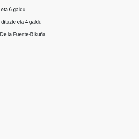
e eta 6 galdu
n dituzte eta 4 galdu
 De la Fuente-Bikuña