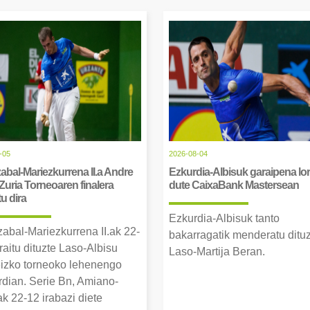
-05
2026-08-04
abal-Mariezkurrena II.a Andre
Ezkurdia-Albisuk garaipena lor
Zuria Torneoaren finalera
dute CaixaBank Mastersean
tu dira
Ezkurdia-Albisuk tanto
zabal-Mariezkurrena II.ak 22-
bakarragatik menderatu ditu
raitu dituzte Laso-Albisu
Laso-Martija Beran.
izko torneoko lehenengo
erdian. Serie Bn, Amiano-
k 22-12 irabazi diete