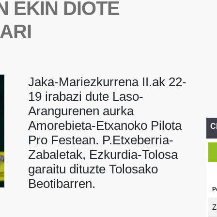
 EKIN DIOTE
ARI
Jaka-Mariezkurrena II.ak 22-
19 irabazi dute Laso-
Arangurenen aurka
Amorebieta-Etxanoko Pilota
C
Pro Festean. P.Etxeberria-
Zabaletak, Ezkurdia-Tolosa
garaitu dituzte Tolosako
Beotibarren.
P
Z