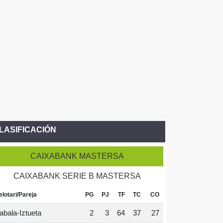
LASIFICACIÓN
CAIXABANK MASTERSA
CAIXABANK SERIE B MASTERSA
elotari/Pareja
PG
PJ
TF
TC
CO
abala-Iztueta
2
3
64
37
27