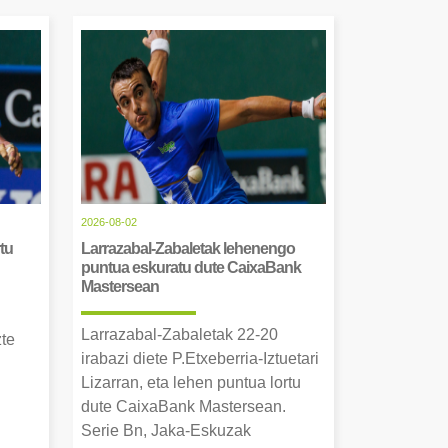
2026-08-02
tu
Larrazabal-Zabaletak lehenengo
puntua eskuratu dute CaixaBank
Mastersean
Larrazabal-Zabaletak 22-20
zte
irabazi diete P.Etxeberria-Iztuetari
Lizarran, eta lehen puntua lortu
dute CaixaBank Mastersean.
Serie Bn, Jaka-Eskuzak