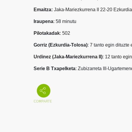
Emaitza:
Jaka-Mariezkurrena II 22-20 Ezkurdi
Iraupena
: 58 minutu
Pilotakadak
: 502
Gorriz (Ezkurdia-Tolosa)
: 7 tanto egin dituzte
Urdinez (Jaka-Mariezkurrena II)
: 12 tanto egi
Serie B Txapelketa
: Zubizarreta III-Ugarteme