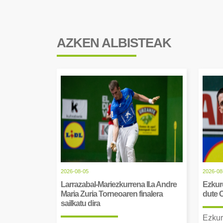
AZKEN ALBISTEAK
2026-08-05
2026-08
Larrazabal-Mariezkurrena II.a Andre
Ezkurd
Maria Zuria Torneoaren finalera
dute 
sailkatu dira
Ezkur