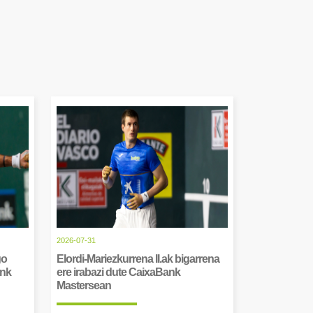
2026-07-31
go
Elordi-Mariezkurrena II.ak bigarrena
ank
ere irabazi dute CaixaBank
Mastersean