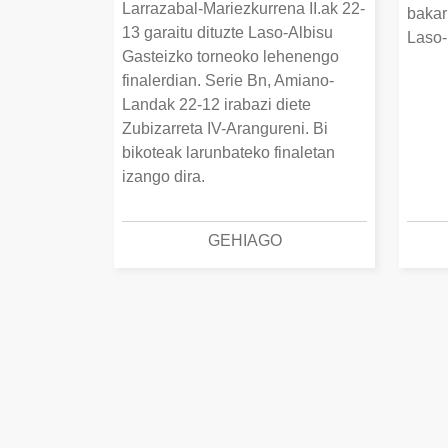
Larrazabal-Mariezkurrena II.ak 22-
bakar
13 garaitu dituzte Laso-Albisu
Laso-
Gasteizko torneoko lehenengo
finalerdian. Serie Bn, Amiano-
Landak 22-12 irabazi diete
Zubizarreta IV-Arangureni. Bi
bikoteak larunbateko finaletan
izango dira.
GEHIAGO