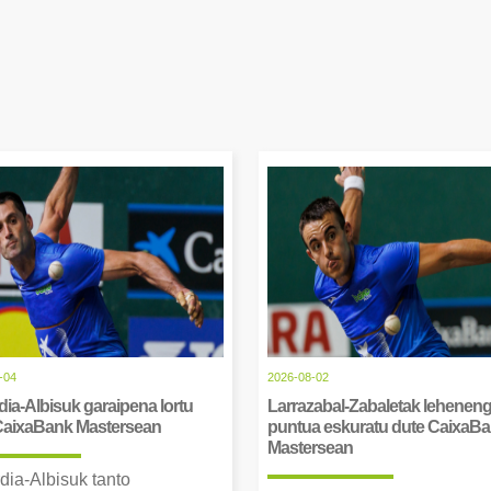
-04
2026-08-02
ia-Albisuk garaipena lortu
Larrazabal-Zabaletak lehenen
CaixaBank Mastersean
puntua eskuratu dute CaixaB
Mastersean
dia-Albisuk tanto