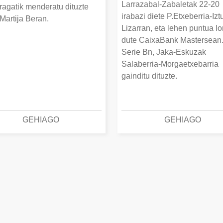
Larrazabal-Zabaletak 22-20
ragatik menderatu dituzte
irabazi diete P.Etxeberria-Izt
Martija Beran.
Lizarran, eta lehen puntua lo
dute CaixaBank Mastersean
Serie Bn, Jaka-Eskuzak
Salaberria-Morgaetxebarria
gainditu dituzte.
GEHIAGO
GEHIAGO