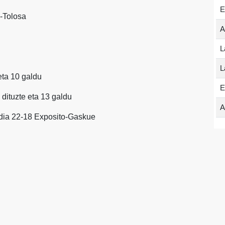
E
a-Tolosa
A
L
L
 eta 10 galdu
E
n dituzte eta 13 galdu
A
ndia 22-18 Exposito-Gaskue