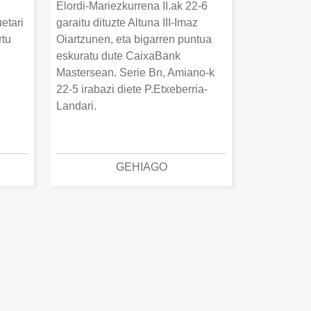
Elordi-Mariezkurrena II.ak 22-6
uetari
garaitu dituzte Altuna III-Imaz
rtu
Oiartzunen, eta bigarren puntua
.
eskuratu dute CaixaBank
Mastersean. Serie Bn, Amiano-k
22-5 irabazi diete P.Etxeberria-
Landari.
GEHIAGO