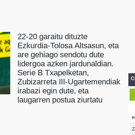
22-20 garaitu dituzte
Ezkurdia-Tolosa Altsasun, eta
are gehiago sendotu dute
lidergoa azken jardunaldian.
Serie B Txapelketan,
C
Zubizarreta III-Ugartemendiak
irabazi egin dute, eta
laugarren postua ziurtatu
P
Z