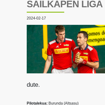
SAILKAPEN LIGA
2024-02-17
dute.
Pilotalekua:
Burunda (Altsasu)