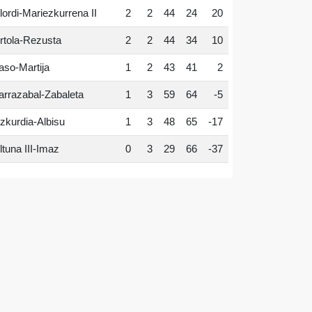
lordi-Mariezkurrena II
2
2
44
24
20
rtola-Rezusta
2
2
44
34
10
aso-Martija
1
2
43
41
2
arrazabal-Zabaleta
1
3
59
64
-5
zkurdia-Albisu
1
3
48
65
-17
ltuna III-Imaz
0
3
29
66
-37