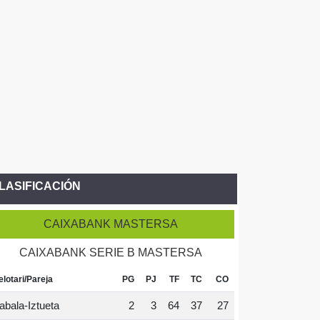
LASIFICACIÓN
CAIXABANK MASTERSA
CAIXABANK SERIE B MASTERSA
elotari/Pareja
PG
PJ
TF
TC
CO
abala-Iztueta
2
3
64
37
27