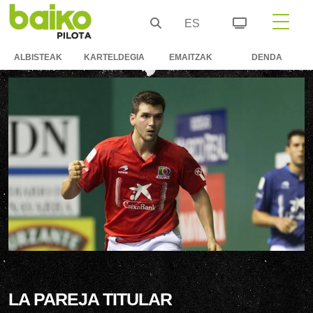
ES
ALBISTEAK
KARTELDEGIA
EMAITZAK
DENDA
LA PAREJA TITULAR