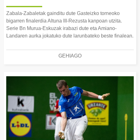
Zabala-Zabaletak gainditu dute Gasteizko torneoko
bigarren finalerdia Altuna III-Rezusta kanpoan utzita.
Serie Bn Murua-Eskuzak irabazi dute eta Amiano-
Landaren aurka jokatuko dute larunbateko beste finalean.
GEHIAGO