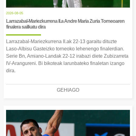
2026-08-05
Larrazabal-Mariezkurrena II.a Andre Maria Zuria Torneoaren
finalera sailkatu dira
Larrazabal-Mariezkurrena II.ak 22-13 garaitu dituzte
Laso-Albisu Gasteizko torneoko lehenengo finalerdian.
Serie Bn, Amiano-Landak 22-12 irabazi diete Zubizarreta
IV-Arangureni. Bi bikoteak larunbateko finaletan izango
dira.
GEHIAGO