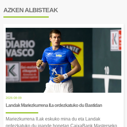
AZKEN ALBISTEAK
2026-08-09
Landak Mariezkurrena II.a ordezkatuko du Bastidan
Mariezkurrena II.ak eskuko mina du eta Landak
ordezkatuko du igande honetan CaixaBank Masterseko