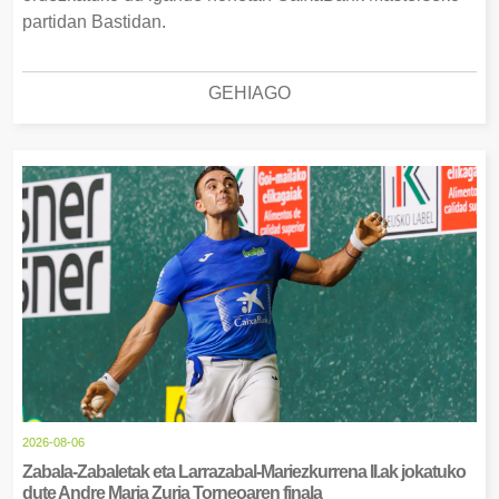
partidan Bastidan.
GEHIAGO
2026-08-06
Zabala-Zabaletak eta Larrazabal-Mariezkurrena II.ak jokatuko
dute Andre Maria Zuria Torneoaren finala