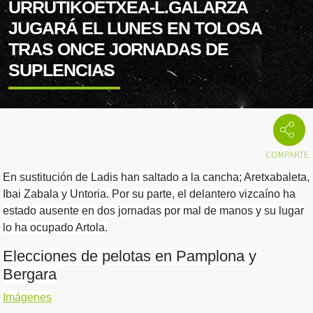
URRUTIKOETXEA-L.GALARZA
JUGARÁ EL LUNES EN TOLOSA
TRAS ONCE JORNADAS DE
SUPLENCIAS
En sustitución de Ladis han saltado a la cancha; Aretxabaleta,
Ibai Zabala y Untoria. Por su parte, el delantero vizcaíno ha
estado ausente en dos jornadas por mal de manos y su lugar
lo ha ocupado Artola.
Elecciones de pelotas en Pamplona y
Bergara
Imágenes