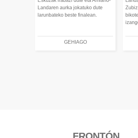
Eskuzak irabazi dute eta Amiano-
Landa
Landaren aurka jokatuko dute
Zubiz
larunbateko beste finalean.
bikot
izang
GEHIAGO
FRONTÓN