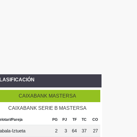
LASIFICACIÓN
CAIXABANK MASTERSA
CAIXABANK SERIE B MASTERSA
elotari/Pareja
PG
PJ
TF
TC
CO
abala-Iztueta
2
3
64
37
27