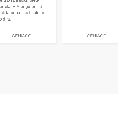
k 22-12 irabazi diete
arreta IV-Arangureni. Bi
eak larunbateko finaletan
o dira.
GEHIAGO
GEHIAGO