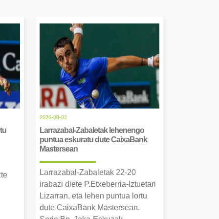
2026-08-02
tu
Larrazabal-Zabaletak lehenengo
puntua eskuratu dute CaixaBank
Mastersean
Larrazabal-Zabaletak 22-20
zte
irabazi diete P.Etxeberria-Iztuetari
Lizarran, eta lehen puntua lortu
dute CaixaBank Mastersean.