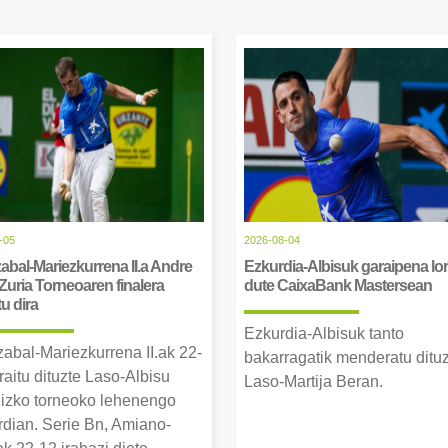
-05
2026-08-04
abal-Mariezkurrena II.a Andre
Ezkurdia-Albisuk garaipena lor
Zuria Torneoaren finalera
dute CaixaBank Mastersean
tu dira
Ezkurdia-Albisuk tanto
zabal-Mariezkurrena II.ak 22-
bakarragatik menderatu ditu
raitu dituzte Laso-Albisu
Laso-Martija Beran.
izko torneoko lehenengo
erdian. Serie Bn, Amiano-