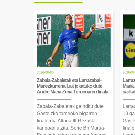
2026-08-06
2026-08
Zabala-Zabaletak eta Larrazabal-
Larraz
Mariezkurrena II.ak jokatuko dute
Maria 
Andre Maria Zuria Torneoaren finala
sailka
Zabala-Zabaletak gainditu dute
Larra
Gasteizko torneoko bigarren
13 ga
finalerdia Altuna III-Rezusta
Gaste
kanpoan utzita. Serie Bn Murua-
final