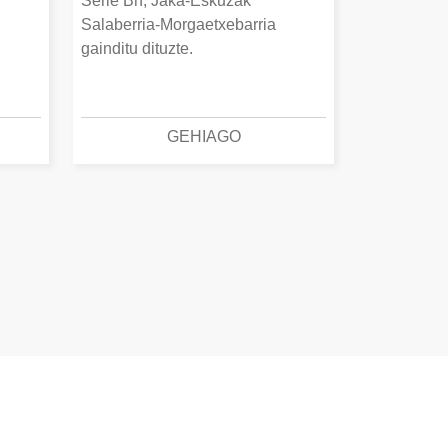
Serie Bn, Jaka-Eskuzak
Salaberria-Morgaetxebarria
gainditu dituzte.
GEHIAGO