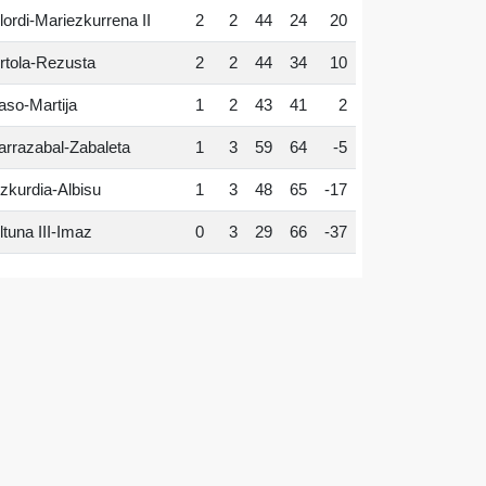
lordi-Mariezkurrena II
2
2
44
24
20
rtola-Rezusta
2
2
44
34
10
aso-Martija
1
2
43
41
2
arrazabal-Zabaleta
1
3
59
64
-5
zkurdia-Albisu
1
3
48
65
-17
ltuna III-Imaz
0
3
29
66
-37