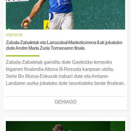
2026-08-06
Zabala-Zabaletak eta Larrazabal-Mariezkurrena II.ak jokatuko
dute Andre Maria Zuria Torneoaren finala
Zabala-Zabaletak gainditu dute Gasteizko torneoko
bigarren finalerdia Altuna III-Rezusta kanpoan utzita.
Serie Bn Murua-Eskuzak irabazi dute eta Amiano-
Landaren aurka jokatuko dute larunbateko beste finalean.
GEHIAGO