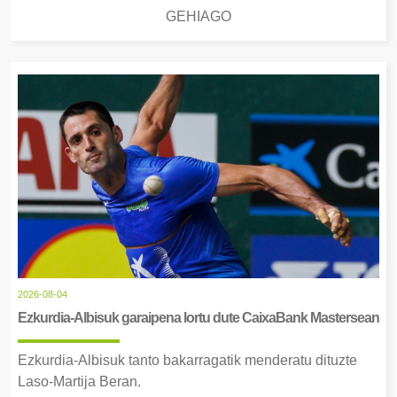
GEHIAGO
2026-08-04
Ezkurdia-Albisuk garaipena lortu dute CaixaBank Mastersean
Ezkurdia-Albisuk tanto bakarragatik menderatu dituzte
Laso-Martija Beran.