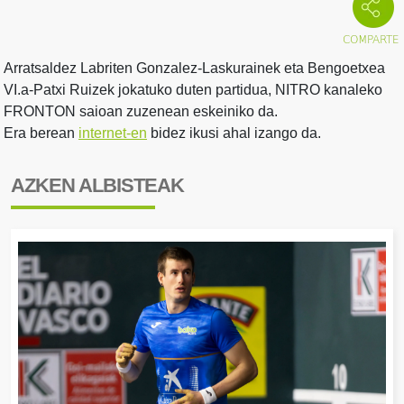
Arratsaldez Labriten Gonzalez-Laskurainek eta Bengoetxea
VI.a-Patxi Ruizek jokatuko duten partidua, NITRO kanaleko
FRONTON saioan zuzenean eskeiniko da.
Era berean
internet-en
bidez ikusi ahal izango da.
AZKEN ALBISTEAK