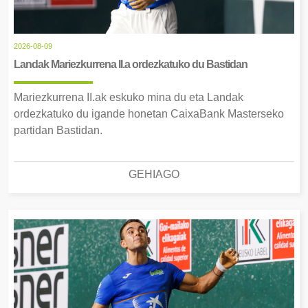
2026-08-09
Landak Mariezkurrena II.a ordezkatuko du Bastidan
Mariezkurrena II.ak eskuko mina du eta Landak
ordezkatuko du igande honetan CaixaBank Masterseko
partidan Bastidan.
GEHIAGO