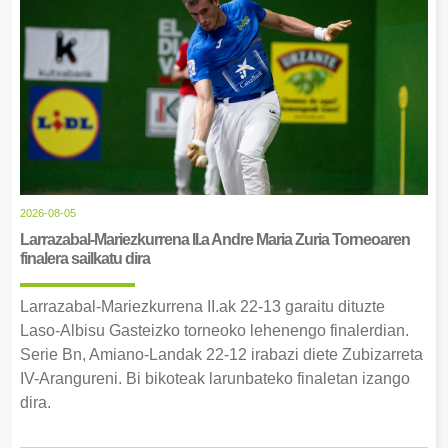
2026-08-05
Larrazabal-Mariezkurrena II.a Andre Maria Zuria Torneoaren
finalera sailkatu dira
Larrazabal-Mariezkurrena II.ak 22-13 garaitu dituzte
Laso-Albisu Gasteizko torneoko lehenengo finalerdian.
Serie Bn, Amiano-Landak 22-12 irabazi diete Zubizarreta
IV-Arangureni. Bi bikoteak larunbateko finaletan izango
dira.