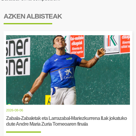
AZKEN ALBISTEAK
2026-08-06
Zabala-Zabaletak eta Larrazabal-Mariezkurrena II.ak jokatuko
dute Andre Maria Zuria Torneoaren finala