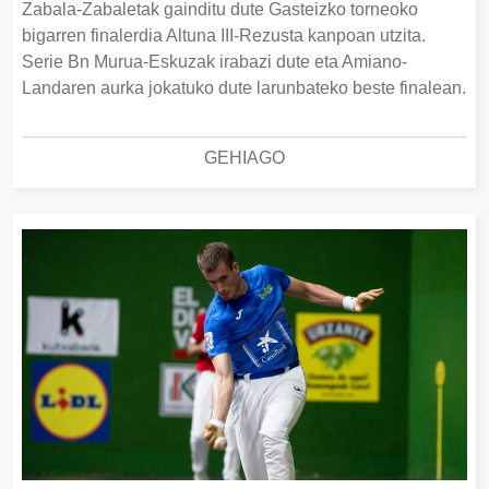
Zabala-Zabaletak gainditu dute Gasteizko torneoko
bigarren finalerdia Altuna III-Rezusta kanpoan utzita.
Serie Bn Murua-Eskuzak irabazi dute eta Amiano-
Landaren aurka jokatuko dute larunbateko beste finalean.
GEHIAGO