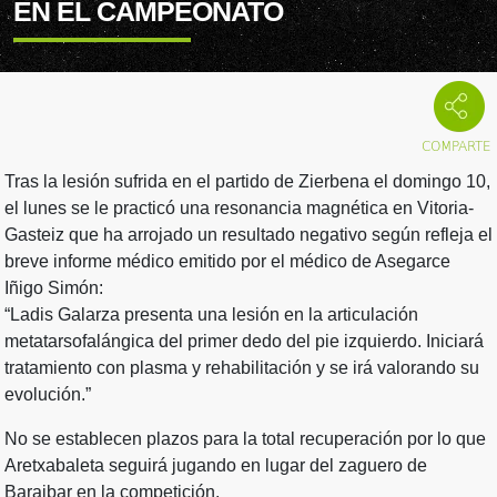
EN EL CAMPEONATO
Tras la lesión sufrida en el partido de Zierbena el domingo 10,
el lunes se le practicó una resonancia magnética en Vitoria-
Gasteiz que ha arrojado un resultado negativo según refleja el
breve informe médico emitido por el médico de Asegarce
Iñigo Simón:
“Ladis Galarza presenta una lesión en la articulación
metatarsofalángica del primer dedo del pie izquierdo. Iniciará
tratamiento con plasma y rehabilitación y se irá valorando su
evolución.”
No se establecen plazos para la total recuperación por lo que
Aretxabaleta seguirá jugando en lugar del zaguero de
Baraibar en la competición.