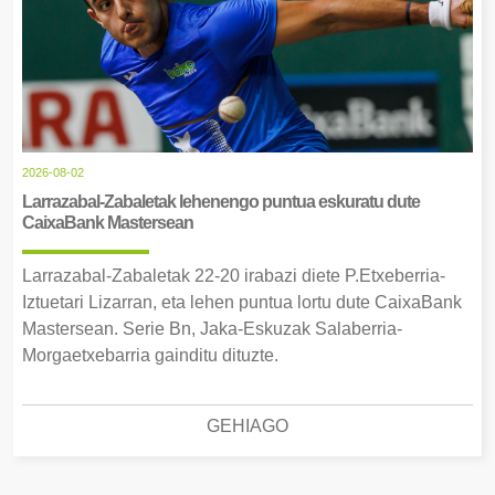
2026-08-02
Larrazabal-Zabaletak lehenengo puntua eskuratu dute
CaixaBank Mastersean
Larrazabal-Zabaletak 22-20 irabazi diete P.Etxeberria-
Iztuetari Lizarran, eta lehen puntua lortu dute CaixaBank
Mastersean. Serie Bn, Jaka-Eskuzak Salaberria-
Morgaetxebarria gainditu dituzte.
GEHIAGO