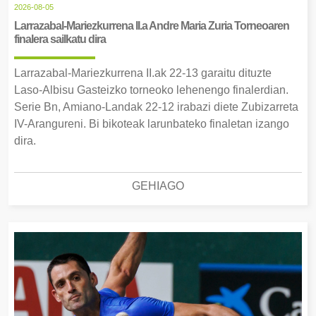
2026-08-05
Larrazabal-Mariezkurrena II.a Andre Maria Zuria Torneoaren
finalera sailkatu dira
Larrazabal-Mariezkurrena II.ak 22-13 garaitu dituzte
Laso-Albisu Gasteizko torneoko lehenengo finalerdian.
Serie Bn, Amiano-Landak 22-12 irabazi diete Zubizarreta
IV-Arangureni. Bi bikoteak larunbateko finaletan izango
dira.
GEHIAGO