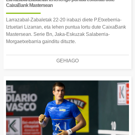
CaixaBank Mastersean
Larrazabal-Zabaletak 22-20 irabazi diete P.Etxeberria-
Iztuetari Lizarran, eta lehen puntua lortu dute CaixaBank
Mastersean. Serie Bn, Jaka-Eskuzak Salaberria-
Morgaetxebarria gainditu dituzte.
GEHIAGO