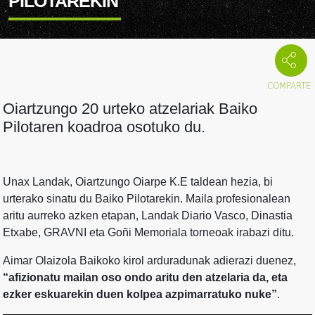
PILOTAREKIN
Oiartzungo 20 urteko atzelariak Baiko
Pilotaren koadroa osotuko du.
Unax Landak, Oiartzungo Oiarpe K.E taldean hezia, bi
urterako sinatu du Baiko Pilotarekin. Maila profesionalean
aritu aurreko azken etapan, Landak Diario Vasco, Dinastia
Etxabe, GRAVNI eta Goñi Memoriala torneoak irabazi ditu.
Aimar Olaizola Baikoko kirol arduradunak adierazi duenez,
“afizionatu mailan oso ondo aritu den atzelaria da, eta
ezker eskuarekin duen kolpea azpimarratuko nuke”
.