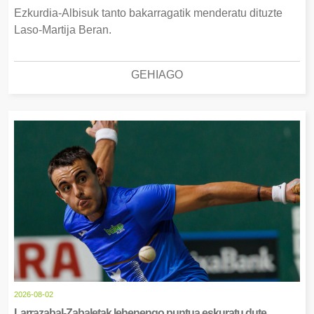
Ezkurdia-Albisuk tanto bakarragatik menderatu dituzte
Laso-Martija Beran.
GEHIAGO
2026-08-02
Larrazabal-Zabaletak lehenengo puntua eskuratu dute