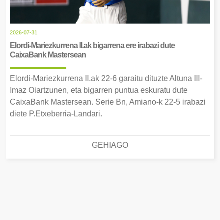
2026-07-31
Elordi-Mariezkurrena II.ak bigarrena ere irabazi dute
CaixaBank Mastersean
Elordi-Mariezkurrena II.ak 22-6 garaitu dituzte Altuna III-
Imaz Oiartzunen, eta bigarren puntua eskuratu dute
CaixaBank Mastersean. Serie Bn, Amiano-k 22-5 irabazi
diete P.Etxeberria-Landari.
GEHIAGO