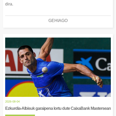
dira.
GEHIAGO
2026-08-04
Ezkurdia-Albisuk garaipena lortu dute CaixaBank Mastersean