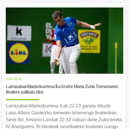
2026-08-05
Larrazabal-Mariezkurrena II.a Andre Maria Zuria Torneoaren
finalera sailkatu dira
Larrazabal-Mariezkurrena II.ak 22-13 garaitu dituzte
Laso-Albisu Gasteizko torneoko lehenengo finalerdian.
Serie Bn, Amiano-Landak 22-12 irabazi diete Zubizarreta
IV-Arangureni. Bi bikoteak larunbateko finaletan izango