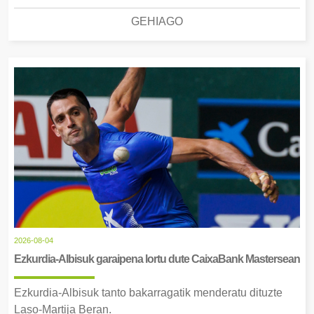
GEHIAGO
2026-08-04
Ezkurdia-Albisuk garaipena lortu dute CaixaBank Mastersean
Ezkurdia-Albisuk tanto bakarragatik menderatu dituzte
Laso-Martija Beran.