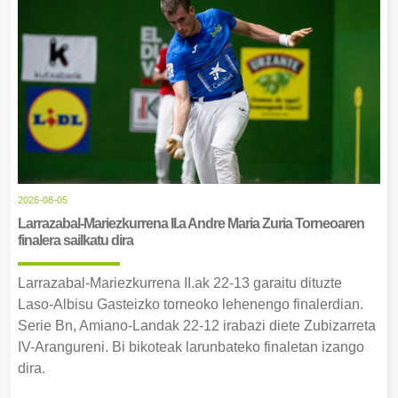
2026-08-05
Larrazabal-Mariezkurrena II.a Andre Maria Zuria Torneoaren
finalera sailkatu dira
Larrazabal-Mariezkurrena II.ak 22-13 garaitu dituzte
Laso-Albisu Gasteizko torneoko lehenengo finalerdian.
Serie Bn, Amiano-Landak 22-12 irabazi diete Zubizarreta
IV-Arangureni. Bi bikoteak larunbateko finaletan izango
dira.