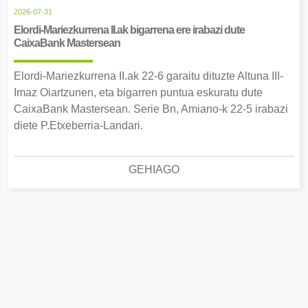
2026-07-31
Elordi-Mariezkurrena II.ak bigarrena ere irabazi dute
CaixaBank Mastersean
Elordi-Mariezkurrena II.ak 22-6 garaitu dituzte Altuna III-
Imaz Oiartzunen, eta bigarren puntua eskuratu dute
CaixaBank Mastersean. Serie Bn, Amiano-k 22-5 irabazi
diete P.Etxeberria-Landari.
GEHIAGO