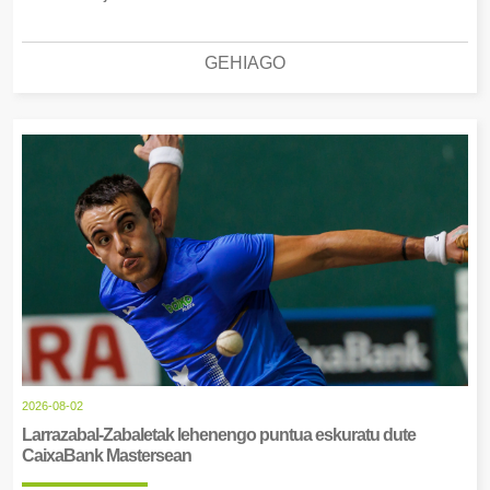
GEHIAGO
2026-08-02
Larrazabal-Zabaletak lehenengo puntua eskuratu dute
CaixaBank Mastersean