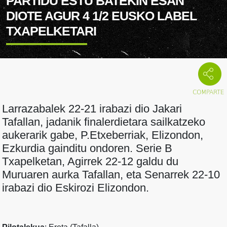
PARTIDU ESTU BATEKIN ESAN
DIOTE AGUR 4 1/2 EUSKO LABEL
TXAPELKETARI
Larrazabalek 22-21 irabazi dio Jakari
Tafallan, jadanik finalerdietara sailkatzeko
aukerarik gabe, P.Etxeberriak, Elizondon,
Ezkurdia gainditu ondoren. Serie B
Txapelketan, Agirrek 22-12 galdu du
Muruaren aurka Tafallan, eta Senarrek 22-10
irabazi dio Eskirozi Elizondon.