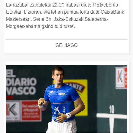
Larrazabal-Zabaletak 22-20 irabazi diete P.Etxeberria-
Iztuetari Lizarran, eta lehen puntua lortu dute CaixaBank
Mastersean. Serie Bn, Jaka-Eskuzak Salaberria-
Morgaetxebarria gainditu dituzte.
GEHIAGO