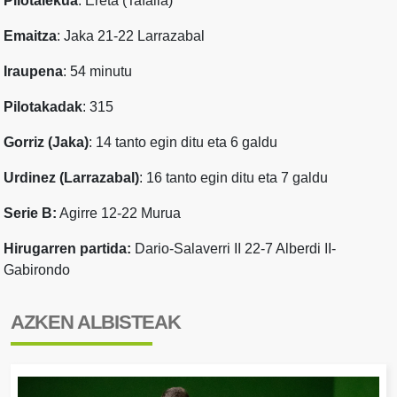
Pilotalekua
: Ereta (Tafalla)
Emaitza
: Jaka 21-22 Larrazabal
Iraupena
: 54 minutu
Pilotakadak
: 315
Gorriz (Jaka)
: 14 tanto egin ditu eta 6 galdu
Urdinez (Larrazabal)
: 16 tanto egin ditu eta 7 galdu
Serie B:
Agirre 12-22 Murua
Hirugarren partida:
Dario-Salaverri II 22-7 Alberdi II-
Gabirondo
AZKEN ALBISTEAK