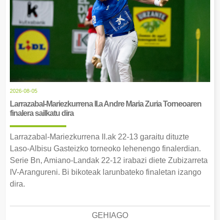
2026-08-05
Larrazabal-Mariezkurrena II.a Andre Maria Zuria Torneoaren
finalera sailkatu dira
Larrazabal-Mariezkurrena II.ak 22-13 garaitu dituzte
Laso-Albisu Gasteizko torneoko lehenengo finalerdian.
Serie Bn, Amiano-Landak 22-12 irabazi diete Zubizarreta
IV-Arangureni. Bi bikoteak larunbateko finaletan izango
dira.
GEHIAGO