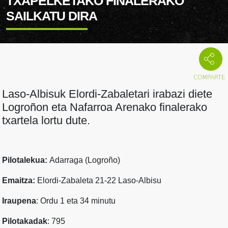
TXAPELKETAKO FINALERAKO
SAILKATU DIRA
Laso-Albisuk Elordi-Zabaletari irabazi diete
Logroñon eta Nafarroa Arenako finalerako
txartela lortu dute.
Pilotalekua:
Adarraga (Logroño)
Emaitza:
Elordi-Zabaleta 21-22 Laso-Albisu
Iraupena
: Ordu 1 eta 34 minutu
Pilotakadak
: 795