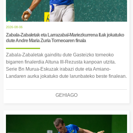
2026-08-06
Zabala-Zabaletak eta Larrazabal-Mariezkurrena II.ak jokatuko
dute Andre Maria Zuria Torneoaren finala
Zabala-Zabaletak gainditu dute Gasteizko torneoko
bigarren finalerdia Altuna III-Rezusta kanpoan utzita.
Serie Bn Murua-Eskuzak irabazi dute eta Amiano-
Landaren aurka jokatuko dute larunbateko beste finalean.
GEHIAGO