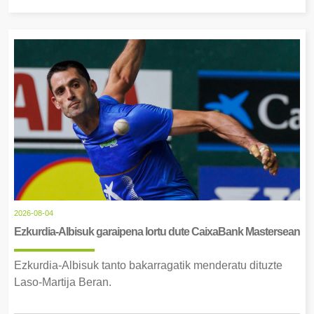
2026-08-04
Ezkurdia-Albisuk garaipena lortu dute CaixaBank Mastersean
Ezkurdia-Albisuk tanto bakarragatik menderatu dituzte
Laso-Martija Beran.