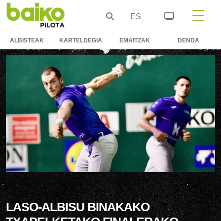
ES
ALBISTEAK
KARTELDEGIA
EMAITZAK
DENDA
LASO-ALBISU BINAKAKO