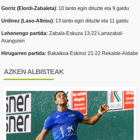
Gorriz (Elordi-Zabaleta)
: 10 tanto egin dituzte eta 9 galdu
Urdinez (Laso-Albisu)
: 13 tanto egin dituzte eta 11 galdu
Lehenengo partida:
Zabala-Eskuza 13-22 Larrazabal-
Aranguren
Hirugarren partida:
Bakaikoa-Eskiroz 21-22 Rekalde-Aldabe
AZKEN ALBISTEAK