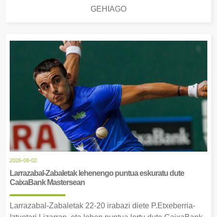
GEHIAGO
2026-08-02
Larrazabal-Zabaletak lehenengo puntua eskuratu dute
CaixaBank Mastersean
Larrazabal-Zabaletak 22-20 irabazi diete P.Etxeberria-