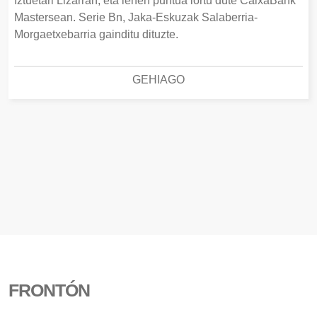
Iztuetari Lizarran, eta lehen puntua lortu dute CaixaBank
Mastersean. Serie Bn, Jaka-Eskuzak Salaberria-
Morgaetxebarria gainditu dituzte.
GEHIAGO
FRONTÓN