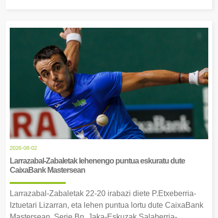
2026-08-02
Larrazabal-Zabaletak lehenengo puntua eskuratu dute
CaixaBank Mastersean
Larrazabal-Zabaletak 22-20 irabazi diete P.Etxeberria-
Iztuetari Lizarran, eta lehen puntua lortu dute CaixaBank
Mastersean. Serie Bn, Jaka-Eskuzak Salaberria-