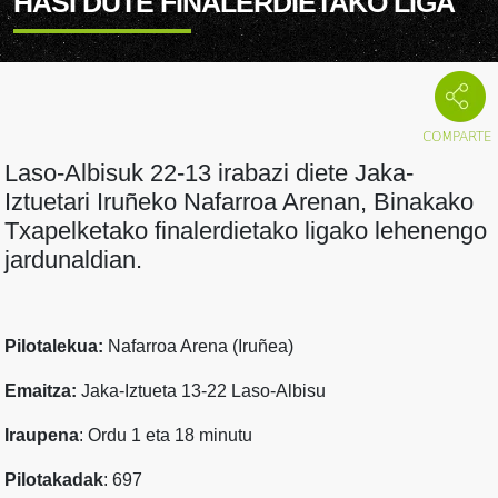
HASI DUTE FINALERDIETAKO LIGA
Laso-Albisuk 22-13 irabazi diete Jaka-
Iztuetari Iruñeko Nafarroa Arenan, Binakako
Txapelketako finalerdietako ligako lehenengo
jardunaldian.
Pilotalekua:
Nafarroa Arena (Iruñea)
Emaitza:
Jaka-Iztueta 13-22 Laso-Albisu
Iraupena
: Ordu 1 eta 18 minutu
Pilotakadak
: 697