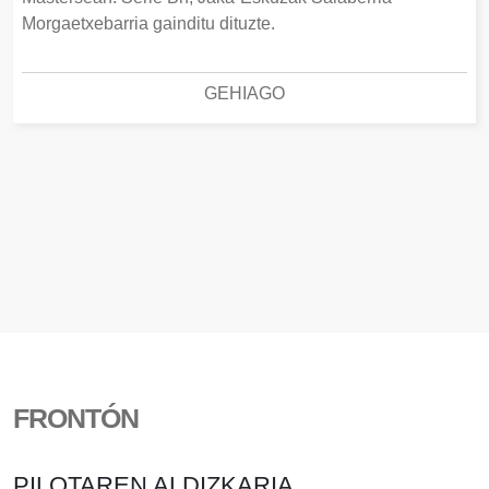
Morgaetxebarria gainditu dituzte.
GEHIAGO
FRONTÓN
PILOTAREN ALDIZKARIA