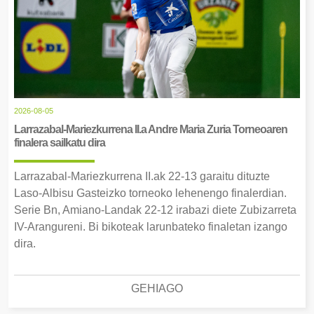
2026-08-05
Larrazabal-Mariezkurrena II.a Andre Maria Zuria Torneoaren
finalera sailkatu dira
Larrazabal-Mariezkurrena II.ak 22-13 garaitu dituzte
Laso-Albisu Gasteizko torneoko lehenengo finalerdian.
Serie Bn, Amiano-Landak 22-12 irabazi diete Zubizarreta
IV-Arangureni. Bi bikoteak larunbateko finaletan izango
dira.
GEHIAGO