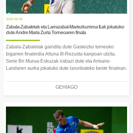
2026-08-06
Zabala-Zabaletak eta Larrazabal-Mariezkurrena II.ak jokatuko
dute Andre Maria Zuria Torneoaren finala
Zabala-Zabaletak gainditu dute Gasteizko torneoko
bigarren finalerdia Altuna III-Rezusta kanpoan utzita.
Serie Bn Murua-Eskuzak irabazi dute eta Amiano-
Landaren aurka jokatuko dute larunbateko beste finalean.
GEHIAGO