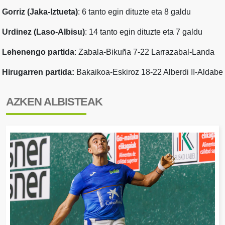
Gorriz (Jaka-Iztueta)
: 6 tanto egin dituzte eta 8 galdu
Urdinez (Laso-Albisu)
: 14 tanto egin dituzte eta 7 galdu
Lehenengo partida
: Zabala-Bikuña 7-22 Larrazabal-Landa
Hirugarren partida:
Bakaikoa-Eskiroz 18-22 Alberdi II-Aldabe
AZKEN ALBISTEAK