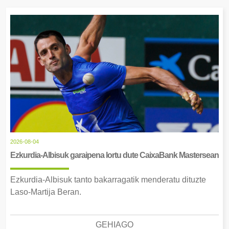
2026-08-04
Ezkurdia-Albisuk garaipena lortu dute CaixaBank Mastersean
Ezkurdia-Albisuk tanto bakarragatik menderatu dituzte
Laso-Martija Beran.
GEHIAGO