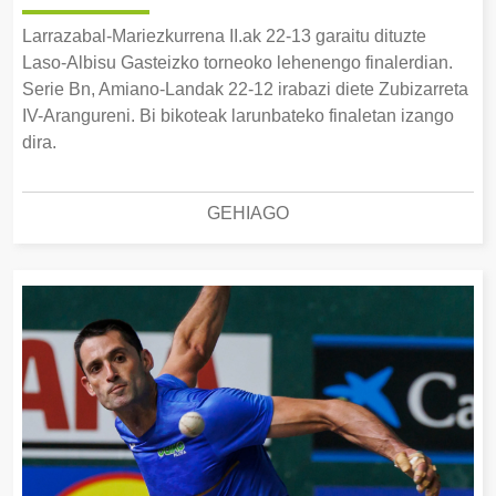
Larrazabal-Mariezkurrena II.ak 22-13 garaitu dituzte
Laso-Albisu Gasteizko torneoko lehenengo finalerdian.
Serie Bn, Amiano-Landak 22-12 irabazi diete Zubizarreta
IV-Arangureni. Bi bikoteak larunbateko finaletan izango
dira.
GEHIAGO