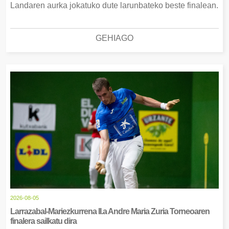
Landaren aurka jokatuko dute larunbateko beste finalean.
GEHIAGO
2026-08-05
Larrazabal-Mariezkurrena II.a Andre Maria Zuria Torneoaren
finalera sailkatu dira