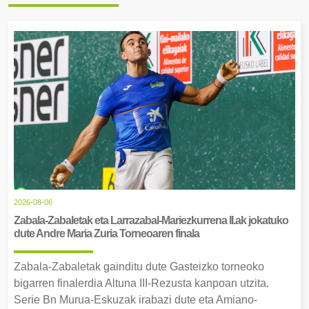
2026-08-06
Zabala-Zabaletak eta Larrazabal-Mariezkurrena II.ak jokatuko
dute Andre Maria Zuria Torneoaren finala
Zabala-Zabaletak gainditu dute Gasteizko torneoko
bigarren finalerdia Altuna III-Rezusta kanpoan utzita.
Serie Bn Murua-Eskuzak irabazi dute eta Amiano-