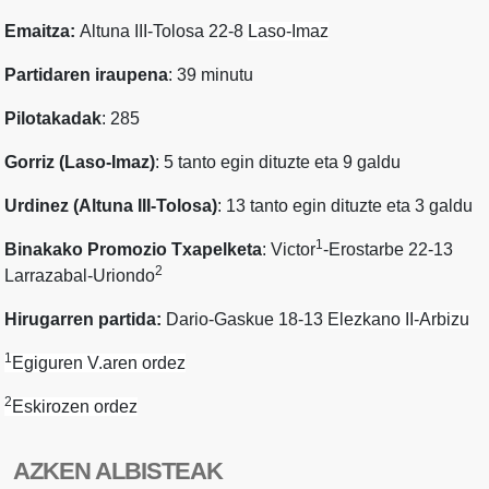
Emaitza:
Altuna III-Tolosa 22-8
Laso-Imaz
Partidaren iraupena
: 39 minutu
Pilotakadak
: 285
Gorriz (Laso-Imaz)
: 5 tanto egin dituzte eta 9 galdu
Urdinez (Altuna III-Tolosa)
: 13 tanto egin dituzte eta 3 galdu
1
Binakako Promozio Txapelketa
: Victor
-Erostarbe 22-13
2
Larrazabal-Uriondo
Hirugarren partida:
Dario-Gaskue 18-13
Elezkano II-Arbizu
1
Egiguren V.aren ordez
2
Eskirozen ordez
AZKEN ALBISTEAK