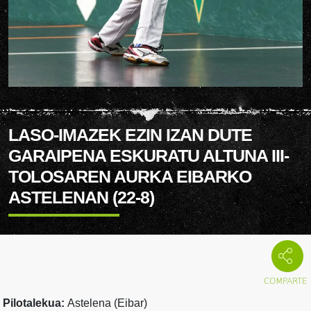
LASO-IMAZEK EZIN IZAN DUTE
GARAIPENA ESKURATU ALTUNA III-
TOLOSAREN AURKA EIBARKO
ASTELENAN (22-8)
Pilotalekua:
Astelena (Eibar)