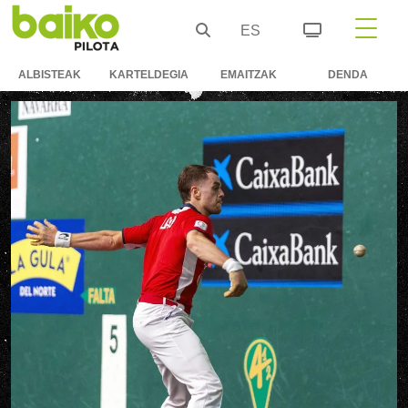
ES
ALBISTEAK
KARTELDEGIA
EMAITZAK
DENDA