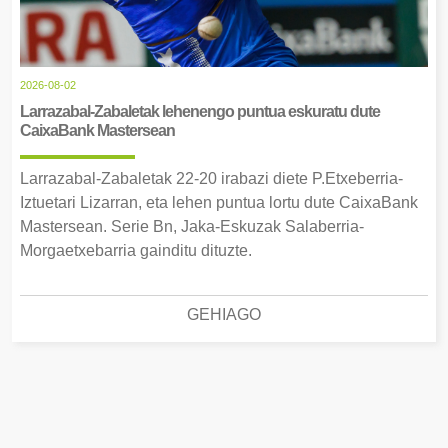
2026-08-02
Larrazabal-Zabaletak lehenengo puntua eskuratu dute
CaixaBank Mastersean
Larrazabal-Zabaletak 22-20 irabazi diete P.Etxeberria-
Iztuetari Lizarran, eta lehen puntua lortu dute CaixaBank
Mastersean. Serie Bn, Jaka-Eskuzak Salaberria-
Morgaetxebarria gainditu dituzte.
GEHIAGO