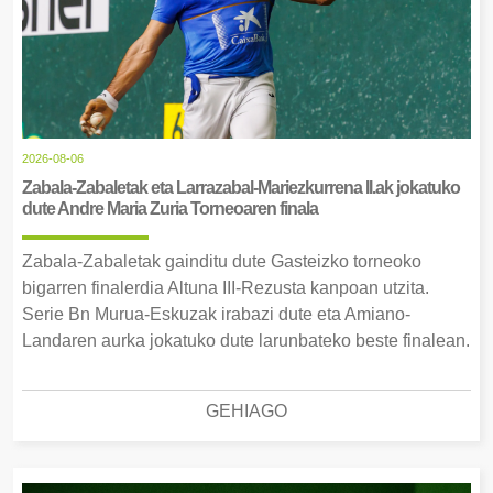
2026-08-06
Zabala-Zabaletak eta Larrazabal-Mariezkurrena II.ak jokatuko
dute Andre Maria Zuria Torneoaren finala
Zabala-Zabaletak gainditu dute Gasteizko torneoko
bigarren finalerdia Altuna III-Rezusta kanpoan utzita.
Serie Bn Murua-Eskuzak irabazi dute eta Amiano-
Landaren aurka jokatuko dute larunbateko beste finalean.
GEHIAGO