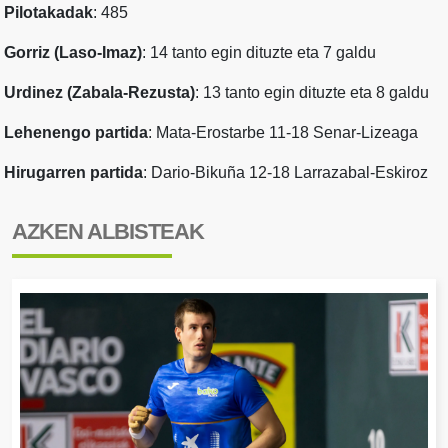
Pilotakadak
: 485
Gorriz (Laso-Imaz)
: 14 tanto egin dituzte eta 7 galdu
Urdinez (Zabala-Rezusta)
: 13 tanto egin dituzte eta 8 galdu
Lehenengo partida
: Mata-Erostarbe 11-18 Senar-Lizeaga
Hirugarren partida
: Dario-Bikuña 12-18 Larrazabal-Eskiroz
AZKEN ALBISTEAK