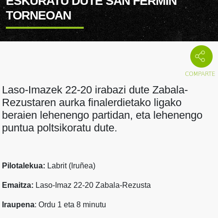
ESKURATU DUTE SAN FERMIN
TORNEOAN
Laso-Imazek 22-20 irabazi dute Zabala-
Rezustaren aurka finalerdietako ligako
beraien lehenengo partidan, eta lehenengo
puntua poltsikoratu dute.
Pilotalekua:
Labrit (Iruñea)
Emaitza:
Laso-Imaz 22-20 Zabala-Rezusta
Iraupena
: Ordu 1 eta 8 minutu