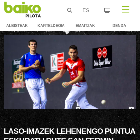
ES
ALBISTEAK
KARTELDEGIA
EMAITZAK
DENDA
LASO-IMAZEK LEHENENGO PUNTUA