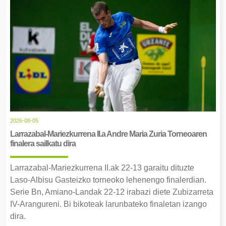
2026-08-05
Larrazabal-Mariezkurrena II.a Andre Maria Zuria Torneoaren
finalera sailkatu dira
Larrazabal-Mariezkurrena II.ak 22-13 garaitu dituzte
Laso-Albisu Gasteizko torneoko lehenengo finalerdian.
Serie Bn, Amiano-Landak 22-12 irabazi diete Zubizarreta
IV-Arangureni. Bi bikoteak larunbateko finaletan izango
dira.