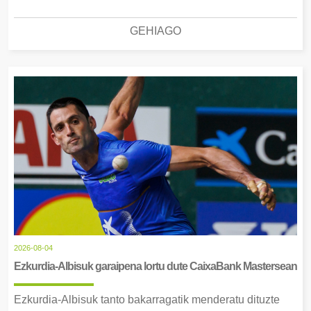
GEHIAGO
2026-08-04
Ezkurdia-Albisuk garaipena lortu dute CaixaBank Mastersean
Ezkurdia-Albisuk tanto bakarragatik menderatu dituzte