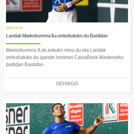
2026-08-09
Landak Mariezkurrena II.a ordezkatuko du Bastidan
Mariezkurrena II.ak eskuko mina du eta Landak
ordezkatuko du igande honetan CaixaBank Masterseko
partidan Bastidan.
GEHIAGO