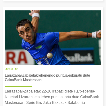
2026-08-02
Larrazabal-Zabaletak lehenengo puntua eskuratu dute
CaixaBank Mastersean
Larrazabal-Zabaletak 22-20 irabazi diete P.Etxeberria-
Iztuetari Lizarran, eta lehen puntua lortu dute CaixaBank
Mastersean. Serie Bn, Jaka-Eskuzak Salaberria-