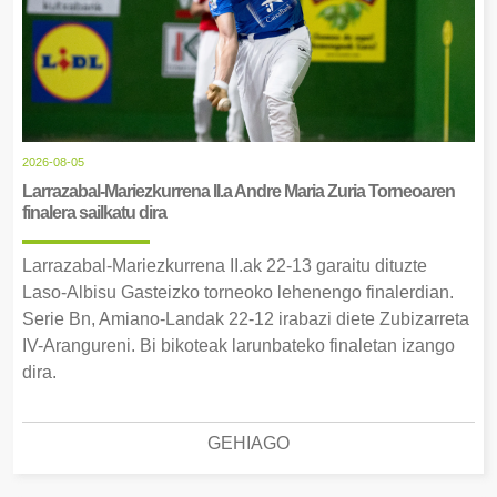
2026-08-05
Larrazabal-Mariezkurrena II.a Andre Maria Zuria Torneoaren
finalera sailkatu dira
Larrazabal-Mariezkurrena II.ak 22-13 garaitu dituzte
Laso-Albisu Gasteizko torneoko lehenengo finalerdian.
Serie Bn, Amiano-Landak 22-12 irabazi diete Zubizarreta
IV-Arangureni. Bi bikoteak larunbateko finaletan izango
dira.
GEHIAGO