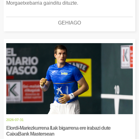
Morgaetxebarria gainditu dituzte.
GEHIAGO
2026-07-31
Elordi-Mariezkurrena II.ak bigarrena ere irabazi dute
CaixaBank Mastersean