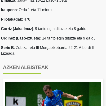
Emaitza:
Jaka-Imaz 18-22 Laso-Iztueta
Iraupena
: Ordu 1 eta 11 minutu
Pilotakadak
: 478
Gorriz (Jaka-Imaz)
: 9 tanto egin dituzte eta 8 galdu
Urdinez (Laso-Iztueta)
: 14 tanto egin dituzte eta 9 galdu
Serie B
: Zubizarreta III-Morgaetxebarria 22-21 Alberdi II-
Lizeaga
AZKEN ALBISTEAK