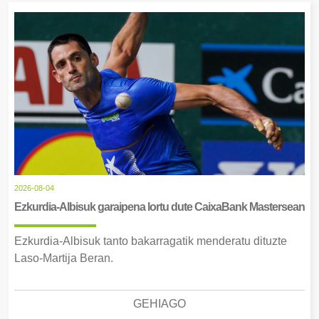
2026-08-04
Ezkurdia-Albisuk garaipena lortu dute CaixaBank Mastersean
Ezkurdia-Albisuk tanto bakarragatik menderatu dituzte
Laso-Martija Beran.
GEHIAGO