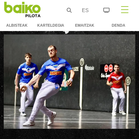
ES
ALBISTEAK
KARTELDEGIA
EMAITZAK
DENDA