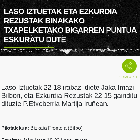
LASO-IZTUETAK ETA EZKURDIA-
REZUSTAK BINAKAKO
TXAPELKETAKO BIGARREN PUNTUA
ESKURATU DUTE
Laso-Iztuetak 22-18 irabazi diete Jaka-Imazi
Bilbon, eta Ezkurdia-Rezustak 22-15 gainditu
dituzte P.Etxeberria-Martija Iruñean.
Pilotalekua:
Bizkaia Frontoia (Bilbo)