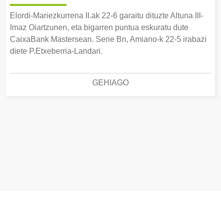
Elordi-Mariezkurrena II.ak 22-6 garaitu dituzte Altuna III-
Imaz Oiartzunen, eta bigarren puntua eskuratu dute
CaixaBank Mastersean. Serie Bn, Amiano-k 22-5 irabazi
diete P.Etxeberria-Landari.
GEHIAGO