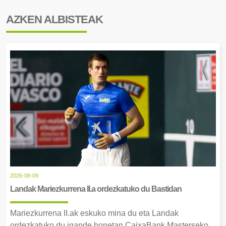
AZKEN ALBISTEAK
2026-08-09
Landak Mariezkurrena II.a ordezkatuko du Bastidan
Mariezkurrena II.ak eskuko mina du eta Landak
ordezkatuko du igande honetan CaixaBank Masterseko