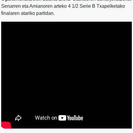
Senarren eta Amianoren arteko 4 1/2 Serie B Txapelketako
finalaren atariko partidan.