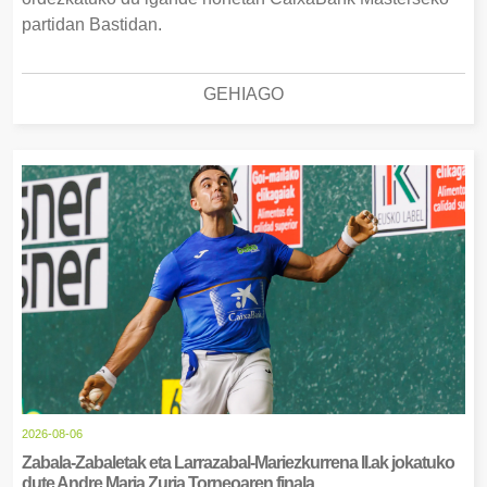
partidan Bastidan.
GEHIAGO
2026-08-06
Zabala-Zabaletak eta Larrazabal-Mariezkurrena II.ak jokatuko
dute Andre Maria Zuria Torneoaren finala