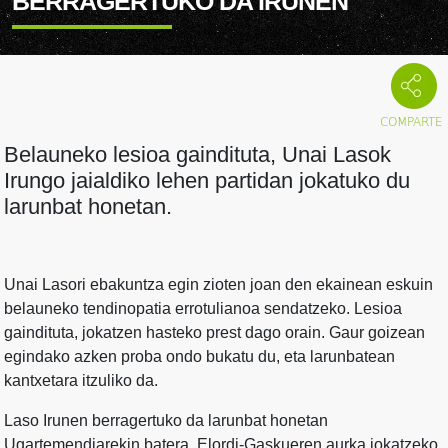
BERRAGERTUKO DA IRUNEN
Belauneko lesioa gaindituta, Unai Lasok
Irungo jaialdiko lehen partidan jokatuko du
larunbat honetan.
Unai Lasori ebakuntza egin zioten joan den ekainean eskuin
belauneko tendinopatia errotulianoa sendatzeko. Lesioa
gaindituta, jokatzen hasteko prest dago orain. Gaur goizean
egindako azken proba ondo bukatu du, eta larunbatean
kantxetara itzuliko da.
Laso Irunen berragertuko da larunbat honetan
Ugartemendiarekin batera, Elordi-Gaskueren aurka jokatzeko,