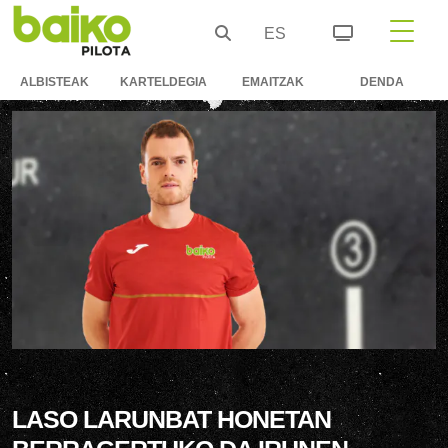
ES
ALBISTEAK
KARTELDEGIA
EMAITZAK
DENDA
LASO LARUNBAT HONETAN