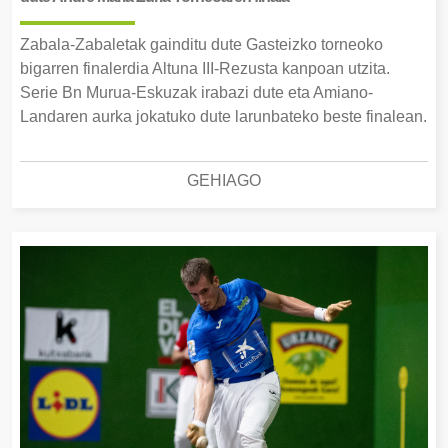
Zabala-Zabaletak gainditu dute Gasteizko torneoko
bigarren finalerdia Altuna III-Rezusta kanpoan utzita.
Serie Bn Murua-Eskuzak irabazi dute eta Amiano-
Landaren aurka jokatuko dute larunbateko beste finalean.
GEHIAGO