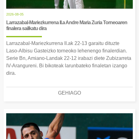
2026-08-05
Larrazabal-Mariezkurrena II.a Andre Maria Zuria Torneoaren
finalera sailkatu dira
Larrazabal-Mariezkurrena II.ak 22-13 garaitu dituzte
Laso-Albisu Gasteizko torneoko lehenengo finalerdian.
Serie Bn, Amiano-Landak 22-12 irabazi diete Zubizarreta
IV-Arangureni. Bi bikoteak larunbateko finaletan izango
dira.
GEHIAGO