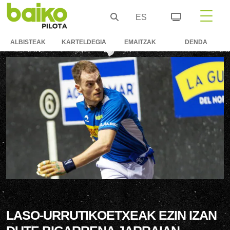
ES
ALBISTEAK
KARTELDEGIA
EMAITZAK
DENDA
LASO-URRUTIKOETXEAK EZIN IZAN