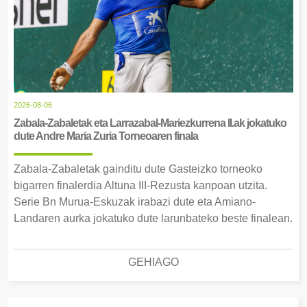
2026-08-06
Zabala-Zabaletak eta Larrazabal-Mariezkurrena II.ak jokatuko
dute Andre Maria Zuria Torneoaren finala
Zabala-Zabaletak gainditu dute Gasteizko torneoko
bigarren finalerdia Altuna III-Rezusta kanpoan utzita.
Serie Bn Murua-Eskuzak irabazi dute eta Amiano-
Landaren aurka jokatuko dute larunbateko beste finalean.
GEHIAGO