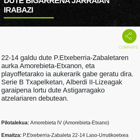
DUTE BIGARRENA JARRAIAN
IRABAZI
22-14 galdu dute P.Etxeberria-Zabaletaren
aurka Amorebieta-Etxanon, eta
playoffetarako ia aukerarik gabe geratu dira.
Serie B Txapelketan, Alberdi II-Lizeagak
garaipena lortu dute Astigarragako
atzelariaren debutean.
Pilotalekua:
Amorebieta IV (Amorebieta-Etxano)
Emaitza:
P.Etxeberria-Zabaleta 22-14 Laso-Urrutikoetxea