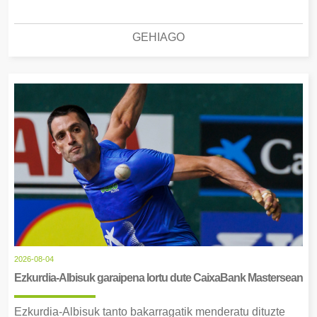
GEHIAGO
2026-08-04
Ezkurdia-Albisuk garaipena lortu dute CaixaBank Mastersean
Ezkurdia-Albisuk tanto bakarragatik menderatu dituzte