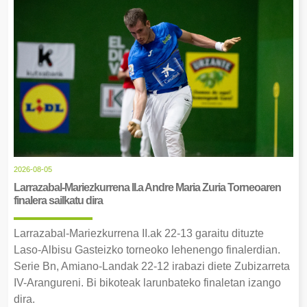
2026-08-05
Larrazabal-Mariezkurrena II.a Andre Maria Zuria Torneoaren
finalera sailkatu dira
Larrazabal-Mariezkurrena II.ak 22-13 garaitu dituzte
Laso-Albisu Gasteizko torneoko lehenengo finalerdian.
Serie Bn, Amiano-Landak 22-12 irabazi diete Zubizarreta
IV-Arangureni. Bi bikoteak larunbateko finaletan izango
dira.