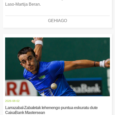
Laso-Martija Beran.
GEHIAGO
2026-08-02
Larrazabal-Zabaletak lehenengo puntua eskuratu dute
CaixaBank Mastersean