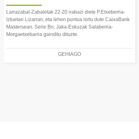
Larrazabal-Zabaletak 22-20 irabazi diete P.Etxeberria-
Iztuetari Lizarran, eta lehen puntua lortu dute CaixaBank
Mastersean. Serie Bn, Jaka-Eskuzak Salaberria-
Morgaetxebarria gainditu dituzte.
GEHIAGO