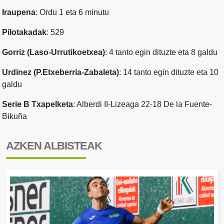
Iraupena
: Ordu 1 eta 6 minutu
Pilotakadak
: 529
Gorriz (Laso-Urrutikoetxea)
: 4 tanto egin dituzte eta 8 galdu
Urdinez (P.Etxeberria-Zabaleta)
: 14 tanto egin dituzte eta 10
galdu
Serie B Txapelketa
: Alberdi II-Lizeaga 22-18 De la Fuente-
Bikuña
AZKEN ALBISTEAK