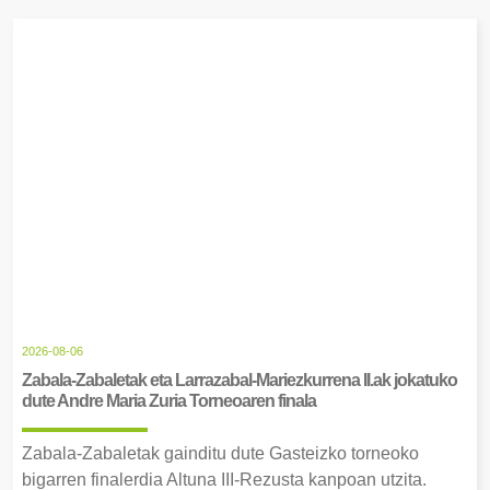
2026-08-06
Zabala-Zabaletak eta Larrazabal-Mariezkurrena II.ak jokatuko
dute Andre Maria Zuria Torneoaren finala
Zabala-Zabaletak gainditu dute Gasteizko torneoko
bigarren finalerdia Altuna III-Rezusta kanpoan utzita.