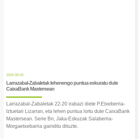
2026-08-02
Larrazabal-Zabaletak lehenengo puntua eskuratu dute
CaixaBank Mastersean
Larrazabal-Zabaletak 22-20 irabazi diete P.Etxeberria-
Iztuetari Lizarran, eta lehen puntua lortu dute CaixaBank
Mastersean. Serie Bn, Jaka-Eskuzak Salaberria-
Morgaetxebarria gainditu dituzte.