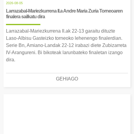
2026-08-05
Larrazabal-Mariezkurrena II.a Andre Maria Zuria Torneoaren
finalera sailkatu dira
Larrazabal-Mariezkurrena II.ak 22-13 garaitu dituzte
Laso-Albisu Gasteizko torneoko lehenengo finalerdian.
Serie Bn, Amiano-Landak 22-12 irabazi diete Zubizarreta
IV-Arangureni. Bi bikoteak larunbateko finaletan izango
dira.
GEHIAGO