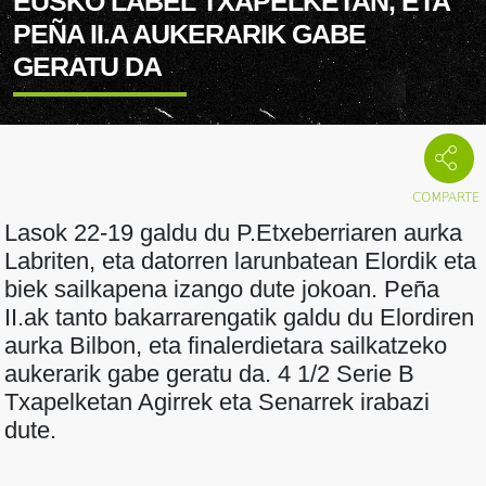
EUSKO LABEL TXAPELKETAN, ETA
PEÑA II.A AUKERARIK GABE
GERATU DA
Lasok 22-19 galdu du P.Etxeberriaren aurka
Labriten, eta datorren larunbatean Elordik eta
biek sailkapena izango dute jokoan. Peña
II.ak tanto bakarrarengatik galdu du Elordiren
aurka Bilbon, eta finalerdietara sailkatzeko
aukerarik gabe geratu da. 4 1/2 Serie B
Txapelketan Agirrek eta Senarrek irabazi
dute.