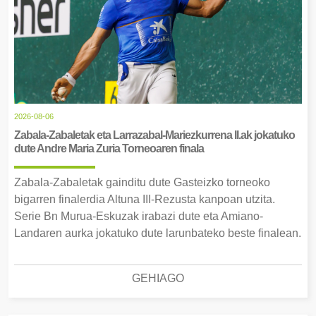
2026-08-06
Zabala-Zabaletak eta Larrazabal-Mariezkurrena II.ak jokatuko
dute Andre Maria Zuria Torneoaren finala
Zabala-Zabaletak gainditu dute Gasteizko torneoko
bigarren finalerdia Altuna III-Rezusta kanpoan utzita.
Serie Bn Murua-Eskuzak irabazi dute eta Amiano-
Landaren aurka jokatuko dute larunbateko beste finalean.
GEHIAGO