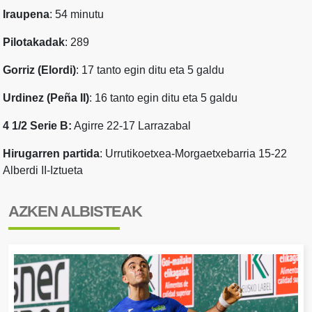
Iraupena
: 54 minutu
Pilotakadak
: 289
Gorriz (Elordi)
: 17 tanto egin ditu eta 5 galdu
Urdinez (Peña II)
: 16 tanto egin ditu eta 5 galdu
4 1/2 Serie B:
Agirre 22-17 Larrazabal
Hirugarren partida
: Urrutikoetxea-Morgaetxebarria 15-22
Alberdi II-Iztueta
AZKEN ALBISTEAK