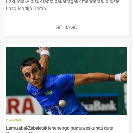
Ezkurdia-Albisuk tanto bakarragatik menderatu dituzte
Laso-Martija Beran.
GEHIAGO
2026-08-02
Larrazabal-Zabaletak lehenengo puntua eskuratu dute