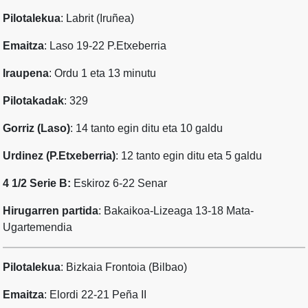
Pilotalekua
: Labrit (Iruñea)
Emaitza
: Laso 19-22 P.Etxeberria
Iraupena
: Ordu 1 eta 13 minutu
Pilotakadak
: 329
Gorriz (Laso)
: 14 tanto egin ditu eta 10 galdu
Urdinez (P.Etxeberria)
: 12 tanto egin ditu eta 5 galdu
4 1/2 Serie B:
Eskiroz 6-22 Senar
Hirugarren partida
: Bakaikoa-Lizeaga 13-18 Mata-
Ugartemendia
Pilotalekua
: Bizkaia Frontoia (Bilbao)
Emaitza
: Elordi 22-21 Peña II