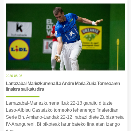
2026-08-05
Larrazabal-Mariezkurrena II.a Andre Maria Zuria Torneoaren
finalera sailkatu dira
Larrazabal-Mariezkurrena II.ak 22-13 garaitu dituzte
Laso-Albisu Gasteizko torneoko lehenengo finalerdian.
Serie Bn, Amiano-Landak 22-12 irabazi diete Zubizarreta
IV-Arangureni. Bi bikoteak larunbateko finaletan izango