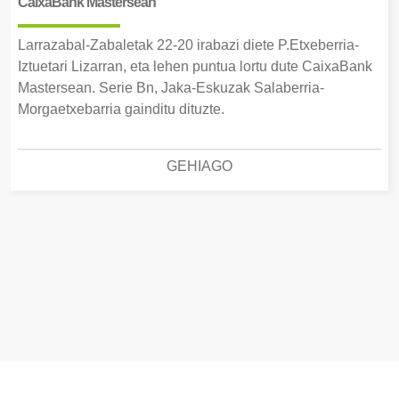
CaixaBank Mastersean
Larrazabal-Zabaletak 22-20 irabazi diete P.Etxeberria-
Iztuetari Lizarran, eta lehen puntua lortu dute CaixaBank
Mastersean. Serie Bn, Jaka-Eskuzak Salaberria-
Morgaetxebarria gainditu dituzte.
GEHIAGO