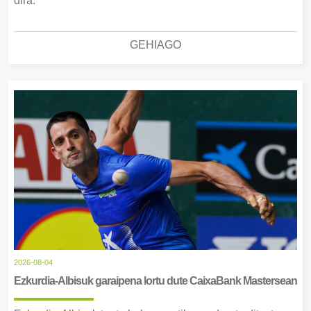
dira.
GEHIAGO
2026-08-04
Ezkurdia-Albisuk garaipena lortu dute CaixaBank Mastersean