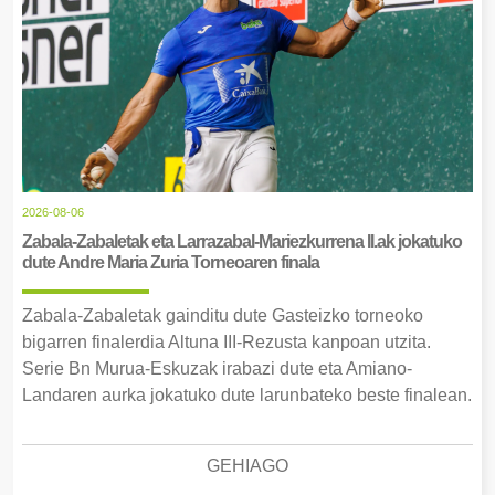
2026-08-06
Zabala-Zabaletak eta Larrazabal-Mariezkurrena II.ak jokatuko
dute Andre Maria Zuria Torneoaren finala
Zabala-Zabaletak gainditu dute Gasteizko torneoko
bigarren finalerdia Altuna III-Rezusta kanpoan utzita.
Serie Bn Murua-Eskuzak irabazi dute eta Amiano-
Landaren aurka jokatuko dute larunbateko beste finalean.
GEHIAGO