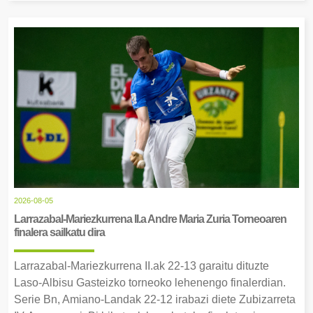
2026-08-05
Larrazabal-Mariezkurrena II.a Andre Maria Zuria Torneoaren
finalera sailkatu dira
Larrazabal-Mariezkurrena II.ak 22-13 garaitu dituzte
Laso-Albisu Gasteizko torneoko lehenengo finalerdian.
Serie Bn, Amiano-Landak 22-12 irabazi diete Zubizarreta