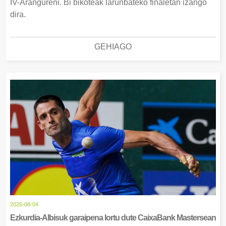
IV-Arangureni. Bi bikoteak larunbateko finaletan izango
dira.
GEHIAGO
2026-08-04
Ezkurdia-Albisuk garaipena lortu dute CaixaBank Mastersean