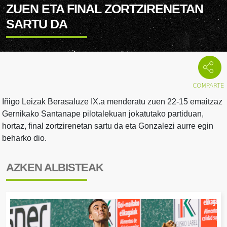
ZUEN ETA FINAL ZORTZIRENETAN
SARTU DA
Iñigo Leizak Berasaluze IX.a menderatu zuen 22-15 emaitzaz
Gernikako Santanape pilotalekuan jokatutako partiduan,
hortaz, final zortzirenetan sartu da eta Gonzalezi aurre egin
beharko dio.
AZKEN ALBISTEAK