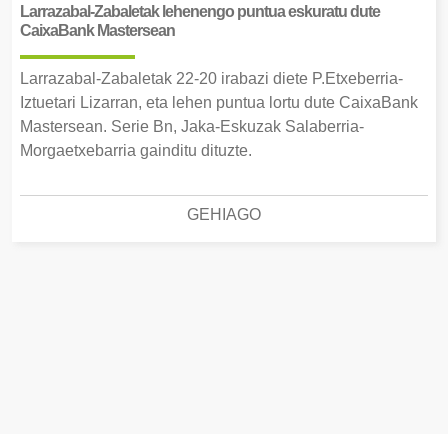
Larrazabal-Zabaletak lehenengo puntua eskuratu dute
CaixaBank Mastersean
Larrazabal-Zabaletak 22-20 irabazi diete P.Etxeberria-
Iztuetari Lizarran, eta lehen puntua lortu dute CaixaBank
Mastersean. Serie Bn, Jaka-Eskuzak Salaberria-
Morgaetxebarria gainditu dituzte.
GEHIAGO