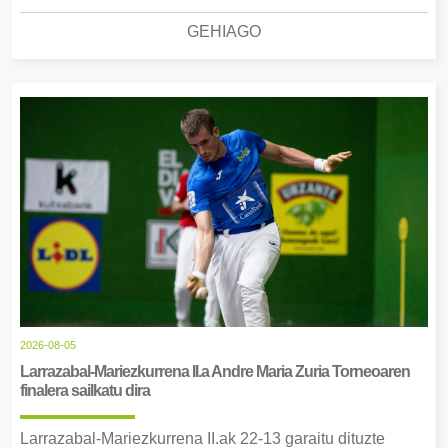
GEHIAGO
2026-08-05
Larrazabal-Mariezkurrena II.a Andre Maria Zuria Torneoaren
finalera sailkatu dira
Larrazabal-Mariezkurrena II.ak 22-13 garaitu dituzte