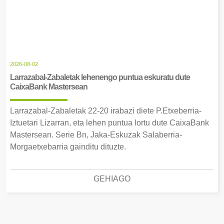
2026-08-02
Larrazabal-Zabaletak lehenengo puntua eskuratu dute
CaixaBank Mastersean
Larrazabal-Zabaletak 22-20 irabazi diete P.Etxeberria-
Iztuetari Lizarran, eta lehen puntua lortu dute CaixaBank
Mastersean. Serie Bn, Jaka-Eskuzak Salaberria-
Morgaetxebarria gainditu dituzte.
GEHIAGO