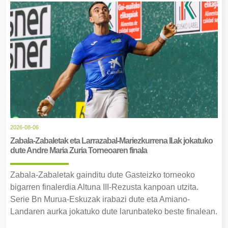
2026-08-06
Zabala-Zabaletak eta Larrazabal-Mariezkurrena II.ak jokatuko
dute Andre Maria Zuria Torneoaren finala
Zabala-Zabaletak gainditu dute Gasteizko torneoko
bigarren finalerdia Altuna III-Rezusta kanpoan utzita.
Serie Bn Murua-Eskuzak irabazi dute eta Amiano-
Landaren aurka jokatuko dute larunbateko beste finalean.