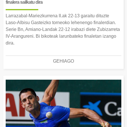
finalera sailkatu dira
Larrazabal-Mariezkurrena II.ak 22-13 garaitu dituzte
Laso-Albisu Gasteizko torneoko lehenengo finalerdian.
Serie Bn, Amiano-Landak 22-12 irabazi diete Zubizarreta
IV-Arangureni. Bi bikoteak larunbateko finaletan izango
dira.
GEHIAGO