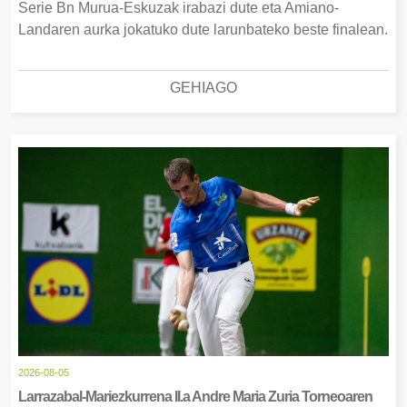
Serie Bn Murua-Eskuzak irabazi dute eta Amiano-
Landaren aurka jokatuko dute larunbateko beste finalean.
GEHIAGO
2026-08-05
Larrazabal-Mariezkurrena II.a Andre Maria Zuria Torneoaren