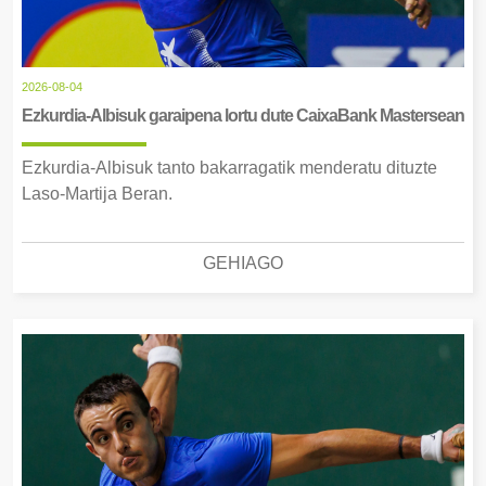
2026-08-04
Ezkurdia-Albisuk garaipena lortu dute CaixaBank Mastersean
Ezkurdia-Albisuk tanto bakarragatik menderatu dituzte
Laso-Martija Beran.
GEHIAGO