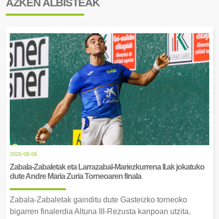
AZKEN ALBISTEAK
2026-08-06
Zabala-Zabaletak eta Larrazabal-Mariezkurrena II.ak jokatuko
dute Andre Maria Zuria Torneoaren finala
Zabala-Zabaletak gainditu dute Gasteizko torneoko
bigarren finalerdia Altuna III-Rezusta kanpoan utzita.