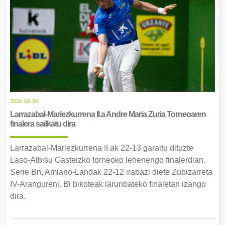
2026-08-05
Larrazabal-Mariezkurrena II.a Andre Maria Zuria Torneoaren
finalera sailkatu dira
Larrazabal-Mariezkurrena II.ak 22-13 garaitu dituzte
Laso-Albisu Gasteizko torneoko lehenengo finalerdian.
Serie Bn, Amiano-Landak 22-12 irabazi diete Zubizarreta
IV-Arangureni. Bi bikoteak larunbateko finaletan izango
dira.