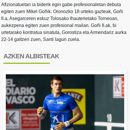
Afizionatuetan ia biderik egin gabe profesionaletan debuta
egiten zuen Mikel Goñik. Oronozko 18 urteko gazteak, Goñi
II.a, Asegarceren eskuz Tolosako Ihauterietako Torneoan,
aukezpena egiten zuen profesional mailan. Goñi II.ak, bi
urtetarako kontratua sinatuta, Gorostiza eta Armendariz aurka
22-14 galtzen zuen, Santi lagun zuela.
AZKEN ALBISTEAK