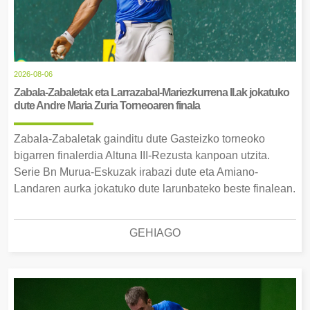
2026-08-06
Zabala-Zabaletak eta Larrazabal-Mariezkurrena II.ak jokatuko
dute Andre Maria Zuria Torneoaren finala
Zabala-Zabaletak gainditu dute Gasteizko torneoko
bigarren finalerdia Altuna III-Rezusta kanpoan utzita.
Serie Bn Murua-Eskuzak irabazi dute eta Amiano-
Landaren aurka jokatuko dute larunbateko beste finalean.
GEHIAGO