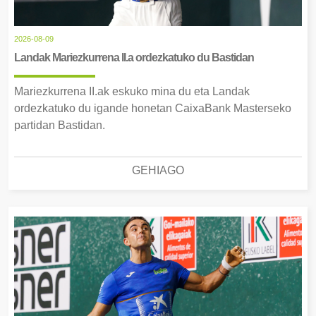
2026-08-09
Landak Mariezkurrena II.a ordezkatuko du Bastidan
Mariezkurrena II.ak eskuko mina du eta Landak
ordezkatuko du igande honetan CaixaBank Masterseko
partidan Bastidan.
GEHIAGO