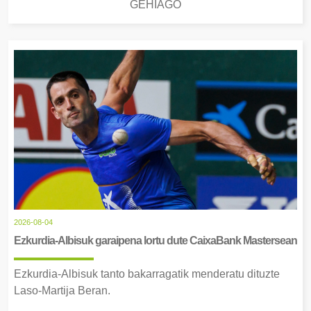
GEHIAGO
2026-08-04
Ezkurdia-Albisuk garaipena lortu dute CaixaBank Mastersean
Ezkurdia-Albisuk tanto bakarragatik menderatu dituzte
Laso-Martija Beran.