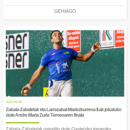
GEHIAGO
2026-08-06
Zabala-Zabaletak eta Larrazabal-Mariezkurrena II.ak jokatuko
dute Andre Maria Zuria Torneoaren finala
Zabala-Zabaletak gainditu dute Gasteizko torneoko