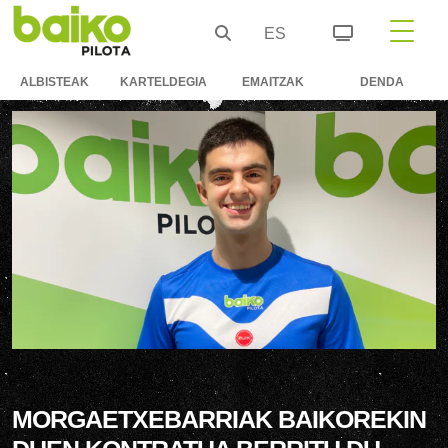
ES
ALBISTEAK
KARTELDEGIA
EMAITZAK
DENDA
MORGAETXEBARRIAK BAIKOREKIN