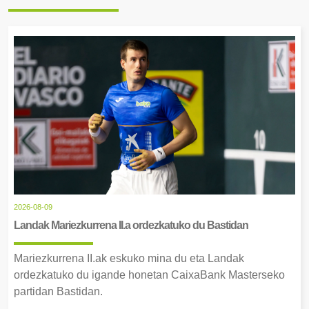
2026-08-09
Landak Mariezkurrena II.a ordezkatuko du Bastidan
Mariezkurrena II.ak eskuko mina du eta Landak
ordezkatuko du igande honetan CaixaBank Masterseko
partidan Bastidan.