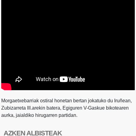
Morgaetxebarriak ostiral honetan bertan jokatuko du Iruñean,
Zubizarreta III.arekin batera, Egiguren V-Gaskue bikotearen
aurka, jaialdiko hirugarren partidan.
AZKEN ALBISTEAK