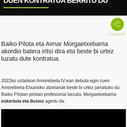
DUEN KONTRATUA BERRITU DU
Baiko Pilota eta Aimar Morgaetxebarria
akordio batera iritsi dira eta beste bi urtez
luzatu dute kontratua.
2022ko uztailean Amorebieta IV.ean debuta egin zuen
Amorebieta-Etxanoko atzelariak beste bi urtez jarraituko du
Baiko Pilotan pilotari profesional bezala. Morgaetxebarria
eskertuta eta ilusioz
agertu da.