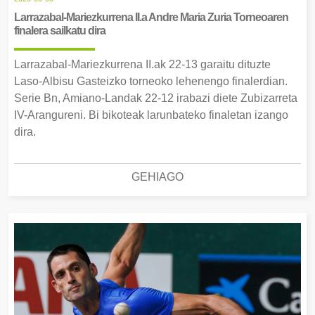
Larrazabal-Mariezkurrena II.a Andre Maria Zuria Torneoaren
finalera sailkatu dira
Larrazabal-Mariezkurrena II.ak 22-13 garaitu dituzte
Laso-Albisu Gasteizko torneoko lehenengo finalerdian.
Serie Bn, Amiano-Landak 22-12 irabazi diete Zubizarreta
IV-Arangureni. Bi bikoteak larunbateko finaletan izango
dira.
GEHIAGO