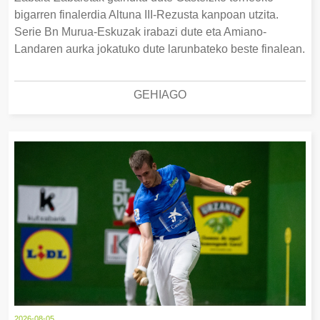
bigarren finalerdia Altuna III-Rezusta kanpoan utzita.
Serie Bn Murua-Eskuzak irabazi dute eta Amiano-
Landaren aurka jokatuko dute larunbateko beste finalean.
GEHIAGO
2026-08-05