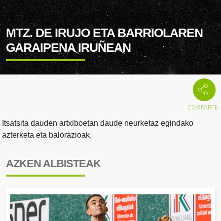
MTZ. DE IRUJO ETA BARRIOLAREN
GARAIPENA IRUÑEAN
Itsatsita dauden artxiboetan daude neurketaz egindako
azterketa eta balorazioak.
AZKEN ALBISTEAK