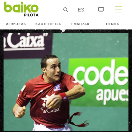
ES
ALBISTEAK
KARTELDEGIA
EMAITZAK
DENDA