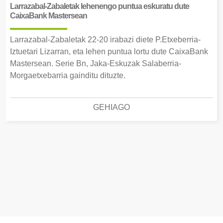
Larrazabal-Zabaletak lehenengo puntua eskuratu dute
CaixaBank Mastersean
Larrazabal-Zabaletak 22-20 irabazi diete P.Etxeberria-
Iztuetari Lizarran, eta lehen puntua lortu dute CaixaBank
Mastersean. Serie Bn, Jaka-Eskuzak Salaberria-
Morgaetxebarria gainditu dituzte.
GEHIAGO