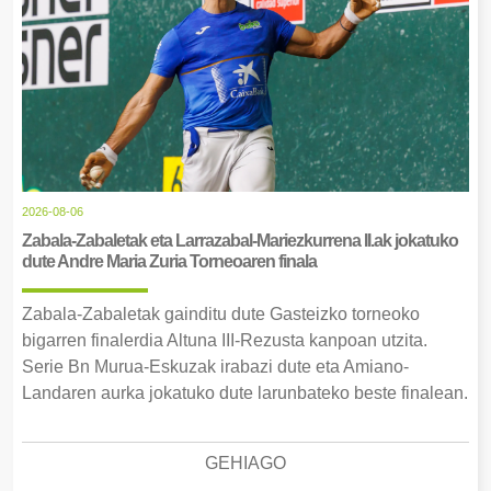
2026-08-06
Zabala-Zabaletak eta Larrazabal-Mariezkurrena II.ak jokatuko
dute Andre Maria Zuria Torneoaren finala
Zabala-Zabaletak gainditu dute Gasteizko torneoko
bigarren finalerdia Altuna III-Rezusta kanpoan utzita.
Serie Bn Murua-Eskuzak irabazi dute eta Amiano-
Landaren aurka jokatuko dute larunbateko beste finalean.
GEHIAGO