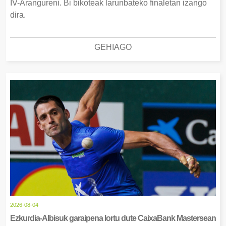
IV-Arangureni. Bi bikoteak larunbateko finaletan izango
dira.
GEHIAGO
2026-08-04
Ezkurdia-Albisuk garaipena lortu dute CaixaBank Mastersean