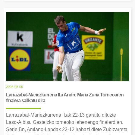
2026-08-05
Larrazabal-Mariezkurrena II.a Andre Maria Zuria Torneoaren
finalera sailkatu dira
Larrazabal-Mariezkurrena II.ak 22-13 garaitu dituzte
Laso-Albisu Gasteizko torneoko lehenengo finalerdian.
Serie Bn, Amiano-Landak 22-12 irabazi diete Zubizarreta