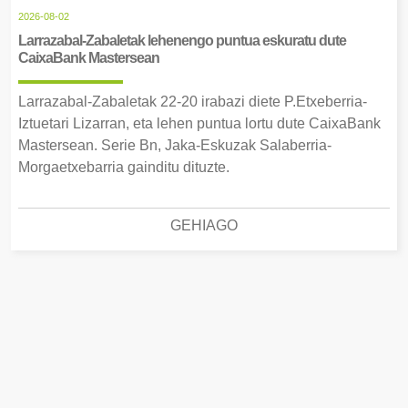
2026-08-02
Larrazabal-Zabaletak lehenengo puntua eskuratu dute
CaixaBank Mastersean
Larrazabal-Zabaletak 22-20 irabazi diete P.Etxeberria-
Iztuetari Lizarran, eta lehen puntua lortu dute CaixaBank
Mastersean. Serie Bn, Jaka-Eskuzak Salaberria-
Morgaetxebarria gainditu dituzte.
GEHIAGO