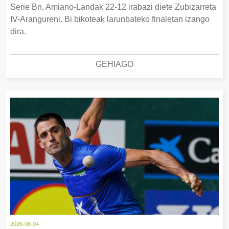
Serie Bn, Amiano-Landak 22-12 irabazi diete Zubizarreta
IV-Arangureni. Bi bikoteak larunbateko finaletan izango
dira.
GEHIAGO
2026-08-04