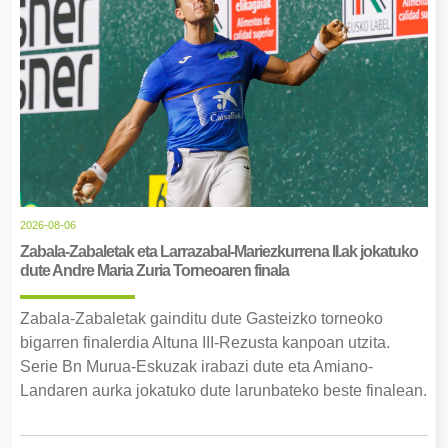
2026-08-06
Zabala-Zabaletak eta Larrazabal-Mariezkurrena II.ak jokatuko
dute Andre Maria Zuria Torneoaren finala
Zabala-Zabaletak gainditu dute Gasteizko torneoko
bigarren finalerdia Altuna III-Rezusta kanpoan utzita.
Serie Bn Murua-Eskuzak irabazi dute eta Amiano-
Landaren aurka jokatuko dute larunbateko beste finalean.