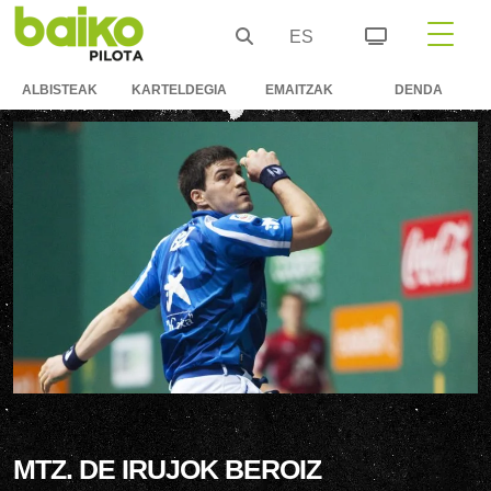
ES
ALBISTEAK
KARTELDEGIA
EMAITZAK
DENDA
MTZ. DE IRUJOK BEROIZ