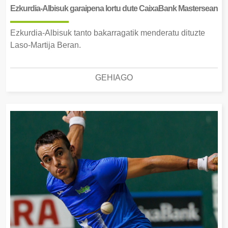
Ezkurdia-Albisuk garaipena lortu dute CaixaBank Mastersean
Ezkurdia-Albisuk tanto bakarragatik menderatu dituzte
Laso-Martija Beran.
GEHIAGO