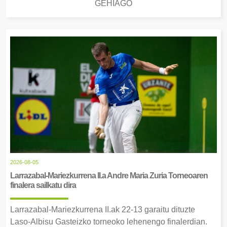
GEHIAGO
2026-08-05
Larrazabal-Mariezkurrena II.a Andre Maria Zuria Torneoaren
finalera sailkatu dira
Larrazabal-Mariezkurrena II.ak 22-13 garaitu dituzte
Laso-Albisu Gasteizko torneoko lehenengo finalerdian.