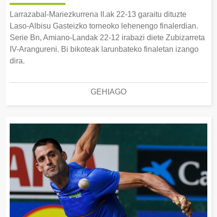
Larrazabal-Mariezkurrena II.ak 22-13 garaitu dituzte
Laso-Albisu Gasteizko torneoko lehenengo finalerdian.
Serie Bn, Amiano-Landak 22-12 irabazi diete Zubizarreta
IV-Arangureni. Bi bikoteak larunbateko finaletan izango
dira.
GEHIAGO