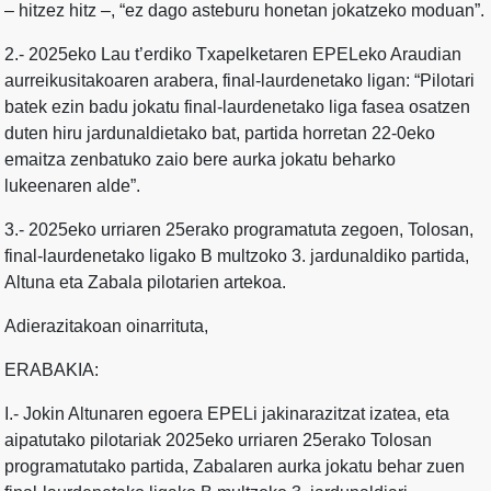
– hitzez hitz –, “ez dago asteburu honetan jokatzeko moduan”.
2.- 2025eko Lau t’erdiko Txapelketaren EPELeko Araudian
aurreikusitakoaren arabera, final-laurdenetako ligan: “Pilotari
batek ezin badu jokatu final-laurdenetako liga fasea osatzen
duten hiru jardunaldietako bat, partida horretan 22-0eko
emaitza zenbatuko zaio bere aurka jokatu beharko
lukeenaren alde”.
3.- 2025eko urriaren 25erako programatuta zegoen, Tolosan,
final-laurdenetako ligako B multzoko 3. jardunaldiko partida,
Altuna eta Zabala pilotarien artekoa.
Adierazitakoan oinarrituta,
ERABAKIA:
I.- Jokin Altunaren egoera EPELi jakinarazitzat izatea, eta
aipatutako pilotariak 2025eko urriaren 25erako Tolosan
programatutako partida, Zabalaren aurka jokatu behar zuen