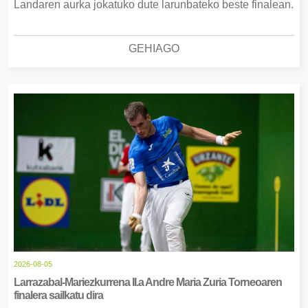
Landaren aurka jokatuko dute larunbateko beste finalean.
GEHIAGO
2026-08-05
Larrazabal-Mariezkurrena II.a Andre Maria Zuria Torneoaren
finalera sailkatu dira