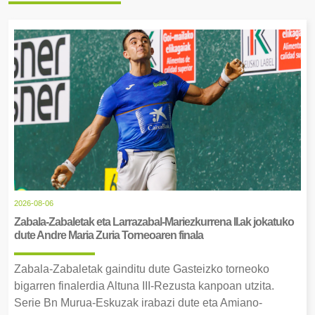
2026-08-06
Zabala-Zabaletak eta Larrazabal-Mariezkurrena II.ak jokatuko
dute Andre Maria Zuria Torneoaren finala
Zabala-Zabaletak gainditu dute Gasteizko torneoko
bigarren finalerdia Altuna III-Rezusta kanpoan utzita.
Serie Bn Murua-Eskuzak irabazi dute eta Amiano-