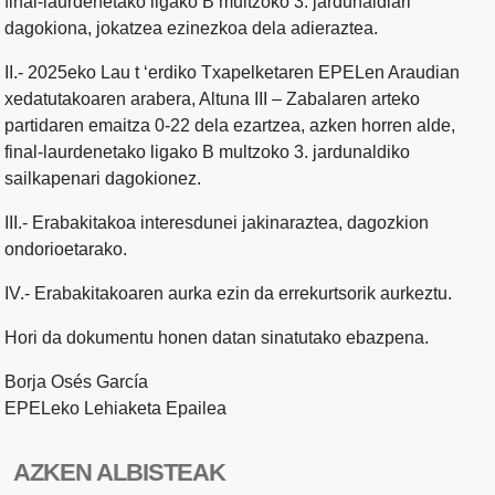
final-laurdenetako ligako B multzoko 3. jardunaldiari
dagokiona, jokatzea ezinezkoa dela adieraztea.
II.- 2025eko Lau t ‘erdiko Txapelketaren EPELen Araudian
xedatutakoaren arabera, Altuna III – Zabalaren arteko
partidaren emaitza 0-22 dela ezartzea, azken horren alde,
final-laurdenetako ligako B multzoko 3. jardunaldiko
sailkapenari dagokionez.
III.- Erabakitakoa interesdunei jakinaraztea, dagozkion
ondorioetarako.
IV.- Erabakitakoaren aurka ezin da errekurtsorik aurkeztu.
Hori da dokumentu honen datan sinatutako ebazpena.
Borja Osés García
EPELeko Lehiaketa Epailea
AZKEN ALBISTEAK