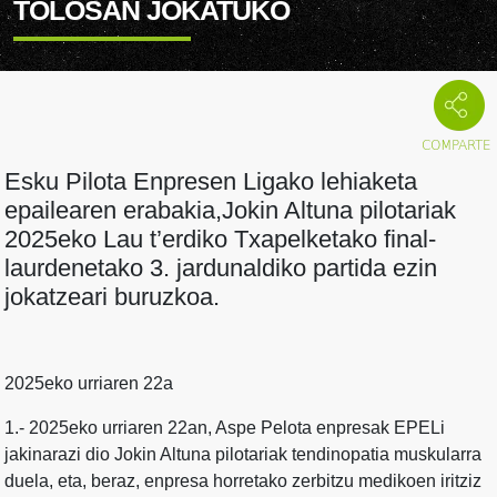
TOLOSAN JOKATUKO
Esku Pilota Enpresen Ligako lehiaketa
epailearen erabakia,Jokin Altuna pilotariak
2025eko Lau t’erdiko Txapelketako final-
laurdenetako 3. jardunaldiko partida ezin
jokatzeari buruzkoa.
2025eko urriaren 22a
1.- 2025eko urriaren 22an, Aspe Pelota enpresak EPELi
jakinarazi dio Jokin Altuna pilotariak tendinopatia muskularra
duela, eta, beraz, enpresa horretako zerbitzu medikoen iritziz