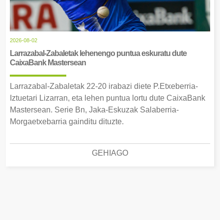
2026-08-02
Larrazabal-Zabaletak lehenengo puntua eskuratu dute
CaixaBank Mastersean
Larrazabal-Zabaletak 22-20 irabazi diete P.Etxeberria-
Iztuetari Lizarran, eta lehen puntua lortu dute CaixaBank
Mastersean. Serie Bn, Jaka-Eskuzak Salaberria-
Morgaetxebarria gainditu dituzte.
GEHIAGO