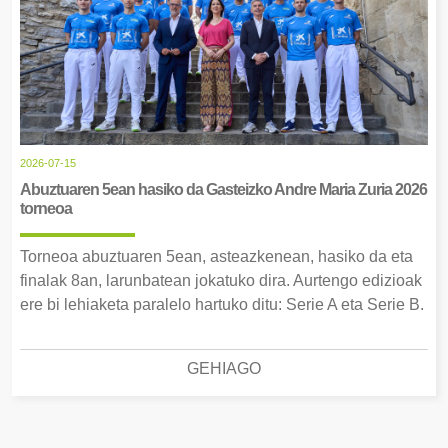
2026-07-15
Abuztuaren 5ean hasiko da Gasteizko Andre Maria Zuria 2026
torneoa
Torneoa abuztuaren 5ean, asteazkenean, hasiko da eta
finalak 8an, larunbatean jokatuko dira. Aurtengo edizioak
ere bi lehiaketa paralelo hartuko ditu: Serie A eta Serie B.
GEHIAGO