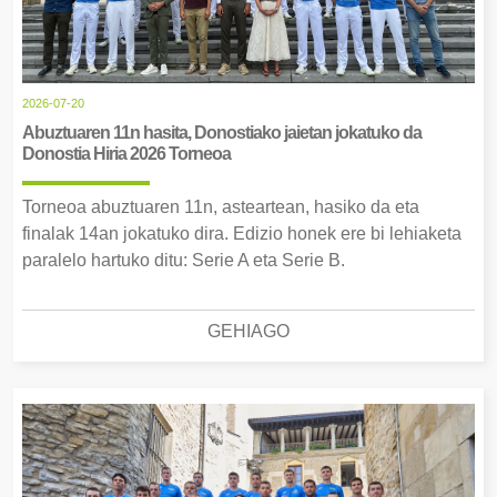
2026-07-20
Abuztuaren 11n hasita, Donostiako jaietan jokatuko da
Donostia Hiria 2026 Torneoa
Torneoa abuztuaren 11n, asteartean, hasiko da eta
finalak 14an jokatuko dira. Edizio honek ere bi lehiaketa
paralelo hartuko ditu: Serie A eta Serie B.
GEHIAGO