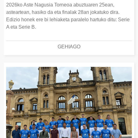
2026ko Aste Nagusia Torneoa abuztuaren 25ean,
asteartean, hasiko da eta finalak 28an jokatuko dira.
Edizio honek ere bi lehiaketa paralelo hartuko ditu: Serie
A eta Serie B.
GEHIAGO