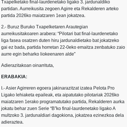
Txapelketako final-laurdenetako ligako 3. jardunaldiko
partidan. Aurreikusita zegoen Agirre eta Rekalderen arteko
partida 2026ko maiatzaren 1ean jokatzea.
2.- Buruz Buruko Txapelketaren Arautegian
aurreikusitakoaren arabera: “Pilotari bat final-laurdenetako
liga fasea osatzen duten hiru jardunaldietako bat jokatzeko
gai ez bada, partida horretan 22-0eko emaitza zenbatuko zaio
aurre egin beharko liokeenaren alde”
Adierazitakoan oinarrituta,
ERABAKIA:
I.- Asier Agirreren egoera jakinarazitzat izatea Pelota Pro
Ligako lehiaketa epaileak, eta aipatutako pilotariak 2026ko
maiatzaren 1erako programatutako partida, Rekalderen aurka
jokatu behar zuen Serie “B”ko final-laurdenetako ligako A
multzoko 3. jardunaldiari dagokiona, jokatzea ezinezkoa dela
adieraztea.