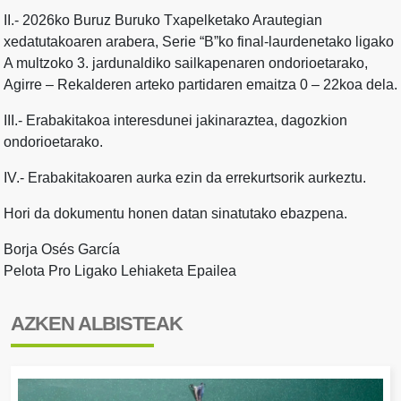
II.- 2026ko Buruz Buruko Txapelketako Arautegian
xedatutakoaren arabera, Serie “B”ko final-laurdenetako ligako
A multzoko 3. jardunaldiko sailkapenaren ondorioetarako,
Agirre – Rekalderen arteko partidaren emaitza 0 – 22koa dela.
III.- Erabakitakoa interesdunei jakinaraztea, dagozkion
ondorioetarako.
IV.- Erabakitakoaren aurka ezin da errekurtsorik aurkeztu.
Hori da dokumentu honen datan sinatutako ebazpena.
Borja Osés García
Pelota Pro Ligako Lehiaketa Epailea
AZKEN ALBISTEAK