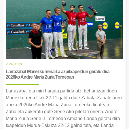
2026-08-09
Larrazabal-Mariezkurrena II.a azpitxapeldun geratu dira
2026ko Andre Maria Zuria Torneoan
Larrazabal eta min hartuta partida utzi behar izan duen
Mariezkurrena II.ak 22-11 galdu dute Zabala-Zabaletaren
aurka 2026ko Andre Maria Zuria Torneoko finalean.
Zabaleta aukeratu dute Serie Ako pilotari onena. Andre
Maria Zuria Serie B Torneoan Amiano-Landa geratu dira
txapeldun Murua-Eskuza 22-12 gaindituta, eta Landa