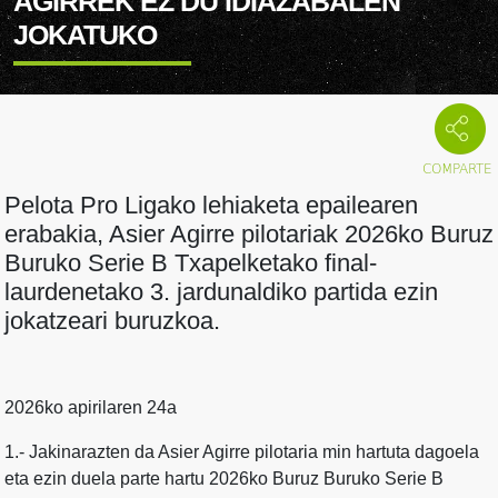
AGIRREK EZ DU IDIAZABALEN
JOKATUKO
Pelota Pro Ligako lehiaketa epailearen
erabakia, Asier Agirre pilotariak 2026ko Buruz
Buruko Serie B Txapelketako final-
laurdenetako 3. jardunaldiko partida ezin
jokatzeari buruzkoa.
2026ko apirilaren 24a
1.- Jakinarazten da Asier Agirre pilotaria min hartuta dagoela
eta ezin duela parte hartu 2026ko Buruz Buruko Serie B