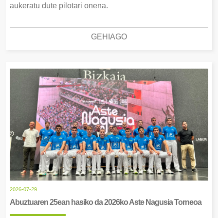
aukeratu dute pilotari onena.
GEHIAGO
2026-07-29
Abuztuaren 25ean hasiko da 2026ko Aste Nagusia Torneoa