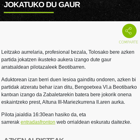
JOKATUKO DU GAUR
Leitzako aurrelaria, profesional bezala, Tolosako bere azken
partida jokatzen ikusteko aukera izango dute gaur
arratsaldean pilotazaleek Beotibarren.
Aduktorean izan berri duen lesioa gainditu ondoren, azken bi
partidak atzeratu behar izan ditu, Bengoetxea VI.a Beotibarko
kantxan izango da Zabaletarekin batera bere jokorik onena
eskaintzeko prest, Altuna III-Mariezkurrena II.aren aurka.
Pilota jaialdia 16:30ean hasiko da, eta
sarrerak
entradasfronton
web orrialdean eskuratu daitezke.