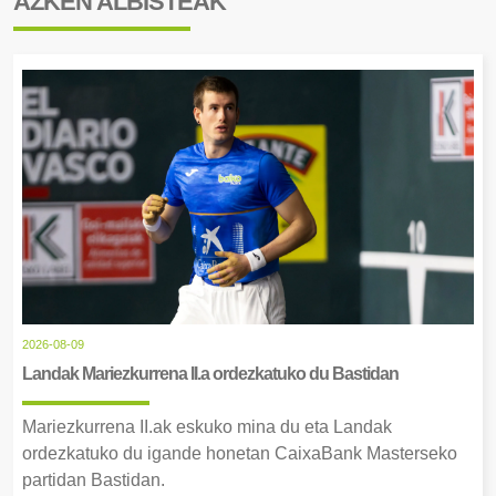
AZKEN ALBISTEAK
2026-08-09
Landak Mariezkurrena II.a ordezkatuko du Bastidan
Mariezkurrena II.ak eskuko mina du eta Landak
ordezkatuko du igande honetan CaixaBank Masterseko
partidan Bastidan.