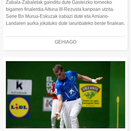
Zabala-Zabaletak gainditu dute Gasteizko torneoko
bigarren finalerdia Altuna III-Rezusta kanpoan utzita.
Serie Bn Murua-Eskuzak irabazi dute eta Amiano-
Landaren aurka jokatuko dute larunbateko beste finalean.
GEHIAGO