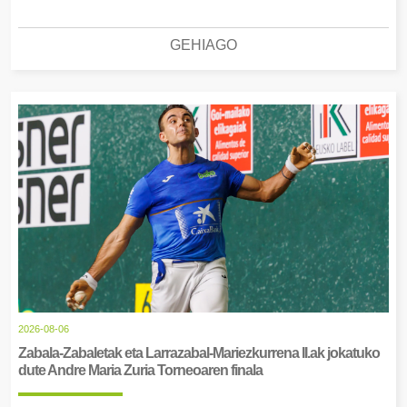
GEHIAGO
2026-08-06
Zabala-Zabaletak eta Larrazabal-Mariezkurrena II.ak jokatuko
dute Andre Maria Zuria Torneoaren finala