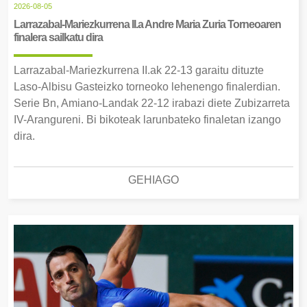
2026-08-05
Larrazabal-Mariezkurrena II.a Andre Maria Zuria Torneoaren
finalera sailkatu dira
Larrazabal-Mariezkurrena II.ak 22-13 garaitu dituzte
Laso-Albisu Gasteizko torneoko lehenengo finalerdian.
Serie Bn, Amiano-Landak 22-12 irabazi diete Zubizarreta
IV-Arangureni. Bi bikoteak larunbateko finaletan izango
dira.
GEHIAGO