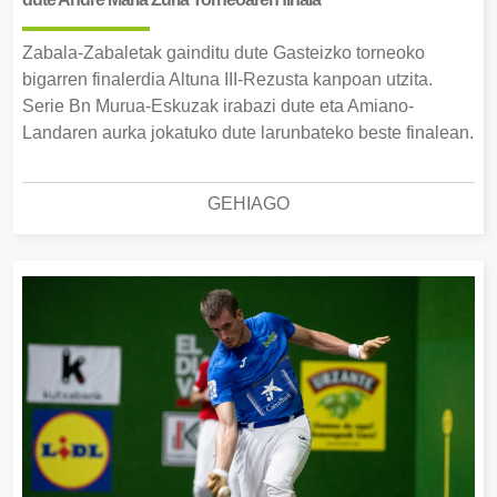
Zabala-Zabaletak gainditu dute Gasteizko torneoko
bigarren finalerdia Altuna III-Rezusta kanpoan utzita.
Serie Bn Murua-Eskuzak irabazi dute eta Amiano-
Landaren aurka jokatuko dute larunbateko beste finalean.
GEHIAGO