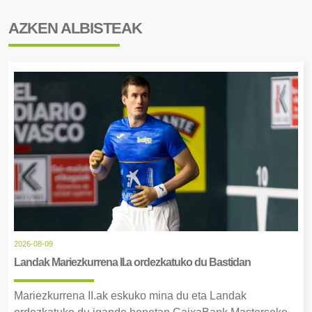
AZKEN ALBISTEAK
2026-08-09
Landak Mariezkurrena II.a ordezkatuko du Bastidan
Mariezkurrena II.ak eskuko mina du eta Landak