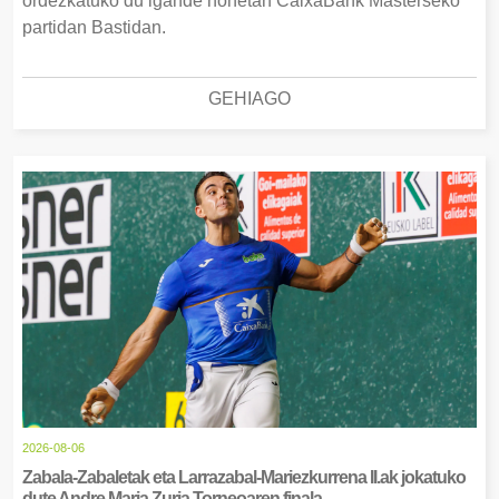
ordezkatuko du igande honetan CaixaBank Masterseko
partidan Bastidan.
GEHIAGO
2026-08-06
Zabala-Zabaletak eta Larrazabal-Mariezkurrena II.ak jokatuko
dute Andre Maria Zuria Torneoaren finala