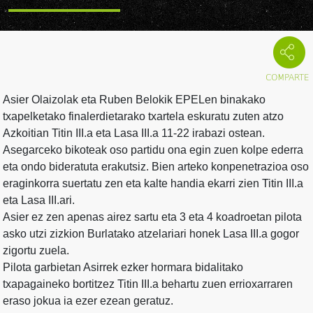
Asier Olaizolak eta Ruben Belokik EPELen binakako
txapelketako finalerdietarako txartela eskuratu zuten atzo
Azkoitian Titin III.a eta Lasa III.a 11-22 irabazi ostean.
Asegarceko bikoteak oso partidu ona egin zuen kolpe ederra
eta ondo bideratuta erakutsiz. Bien arteko konpenetrazioa oso
eraginkorra suertatu zen eta kalte handia ekarri zien Titin III.a
eta Lasa III.ari.
Asier ez zen apenas airez sartu eta 3 eta 4 koadroetan pilota
asko utzi zizkion Burlatako atzelariari honek Lasa III.a gogor
zigortu zuela.
Pilota garbietan Asirrek ezker hormara bidalitako
txapagaineko bortitzez Titin III.a behartu zuen errioxarraren
eraso jokua ia ezer ezean geratuz.