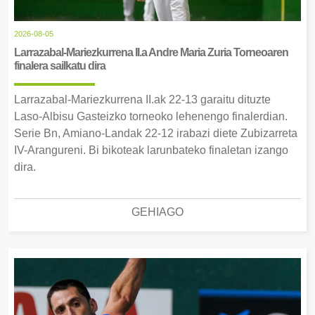
2026-08-05
Larrazabal-Mariezkurrena II.a Andre Maria Zuria Torneoaren
finalera sailkatu dira
Larrazabal-Mariezkurrena II.ak 22-13 garaitu dituzte
Laso-Albisu Gasteizko torneoko lehenengo finalerdian.
Serie Bn, Amiano-Landak 22-12 irabazi diete Zubizarreta
IV-Arangureni. Bi bikoteak larunbateko finaletan izango
dira.
GEHIAGO