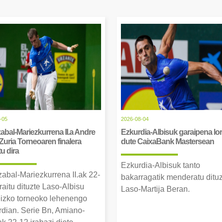
-05
2026-08-04
abal-Mariezkurrena II.a Andre
Ezkurdia-Albisuk garaipena lor
Zuria Torneoaren finalera
dute CaixaBank Mastersean
tu dira
Ezkurdia-Albisuk tanto
zabal-Mariezkurrena II.ak 22-
bakarragatik menderatu ditu
raitu dituzte Laso-Albisu
Laso-Martija Beran.
izko torneoko lehenengo
erdian. Serie Bn, Amiano-