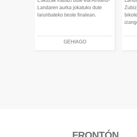
Eskuzak irabazi dute eta Amiano-
Landa
Landaren aurka jokatuko dute
Zubiz
larunbateko beste finalean.
bikot
izang
GEHIAGO
FRONTÓN