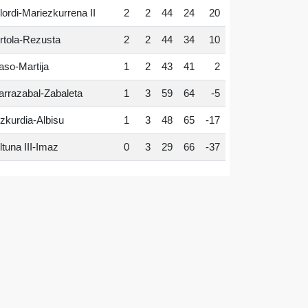
lordi-Mariezkurrena II
2
2
44
24
20
rtola-Rezusta
2
2
44
34
10
aso-Martija
1
2
43
41
2
arrazabal-Zabaleta
1
3
59
64
-5
zkurdia-Albisu
1
3
48
65
-17
ltuna III-Imaz
0
3
29
66
-37