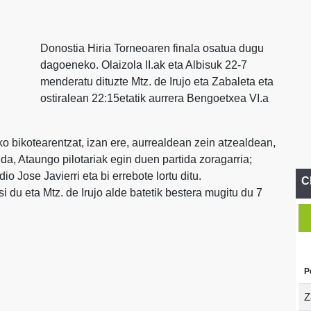
Donostia Hiria Torneoaren finala osatua dugu
dagoeneko. Olaizola II.ak eta Albisuk 22-7
menderatu dituzte Mtz. de Irujo eta Zabaleta eta
ostiralean 22:15etatik aurrera Bengoetxea VI.a
 bikotearentzat, izan ere, aurrealdean zein atzealdean,
, Ataungo pilotariak egin duen partida zoragarria;
o Jose Javierri eta bi errebote lortu ditu.
C
i du eta Mtz. de Irujo alde batetik bestera mugitu du 7
P
Z