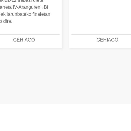
k 22-12 irabazi diete
arreta IV-Arangureni. Bi
eak larunbateko finaletan
o dira.
GEHIAGO
GEHIAGO