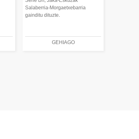
Serie Bn, Jaka-Eskuzak
Salaberria-Morgaetxebarria
gainditu dituzte.
GEHIAGO