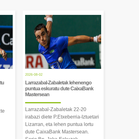
2026-08-02
tu
Larrazabal-Zabaletak lehenengo
puntua eskuratu dute CaixaBank
Mastersean
Larrazabal-Zabaletak 22-20
zte
irabazi diete P.Etxeberria-Iztuetari
Lizarran, eta lehen puntua lortu
dute CaixaBank Mastersean.