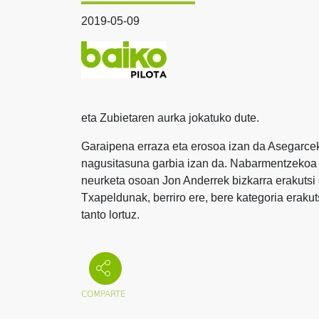
2019-05-09
eta Zubietaren aurka jokatuko dute.
Garaipena erraza eta erosoa izan da Asegarceko
nagusitasuna garbia izan da. Nabarmentzekoa da
neurketa osoan Jon Anderrek bizkarra erakutsi di
Txapeldunak, berriro ere, bere kategoria erakuts
tanto lortuz.