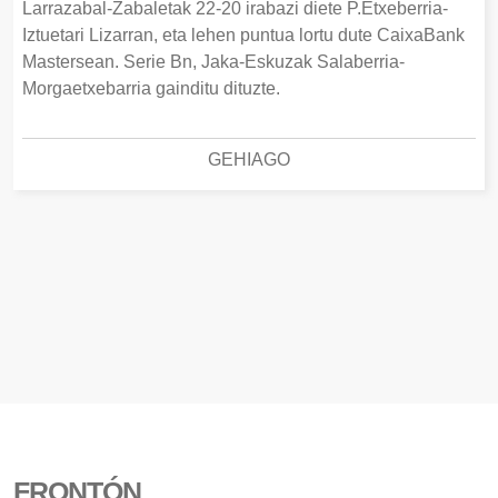
Larrazabal-Zabaletak 22-20 irabazi diete P.Etxeberria-
Iztuetari Lizarran, eta lehen puntua lortu dute CaixaBank
Mastersean. Serie Bn, Jaka-Eskuzak Salaberria-
Morgaetxebarria gainditu dituzte.
GEHIAGO
FRONTÓN