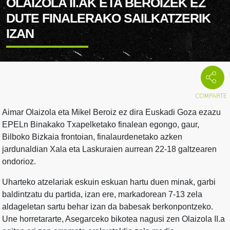
OLAIZOLA II.AK ETA BEROIZEK EZ
DUTE FINALERAKO SAILKATZERIK
IZAN
Aimar Olaizola eta Mikel Beroiz ez dira Euskadi Goza ezazu
EPELn Binakako Txapelketako finalean egongo, gaur,
Bilboko Bizkaia frontoian, finalaurdenetako azken
jardunaldian Xala eta Laskuraien aurrean 22-18 galtzearen
ondorioz.
Uharteko atzelariak eskuin eskuan hartu duen minak, garbi
baldintzatu du partida, izan ere, markadorean 7-13 zela
aldageletan sartu behar izan da babesak berkonpontzeko.
Une horretararte, Asegarceko bikotea nagusi zen Olaizola II.a