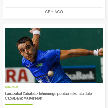
GEHIAGO
2026-08-02
Larrazabal-Zabaletak lehenengo puntua eskuratu dute
CaixaBank Mastersean