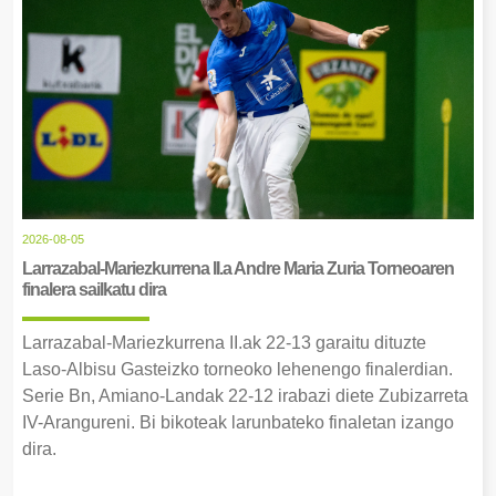
2026-08-05
Larrazabal-Mariezkurrena II.a Andre Maria Zuria Torneoaren
finalera sailkatu dira
Larrazabal-Mariezkurrena II.ak 22-13 garaitu dituzte
Laso-Albisu Gasteizko torneoko lehenengo finalerdian.
Serie Bn, Amiano-Landak 22-12 irabazi diete Zubizarreta
IV-Arangureni. Bi bikoteak larunbateko finaletan izango
dira.