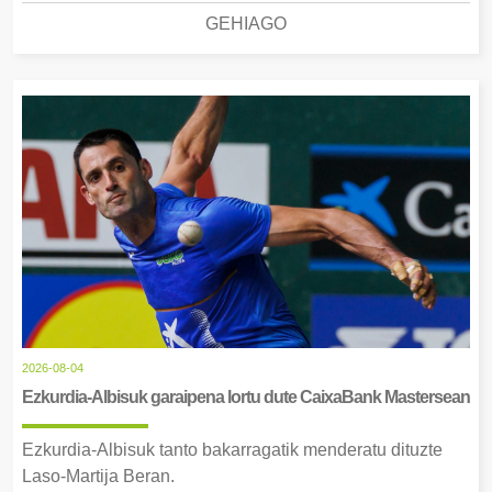
GEHIAGO
2026-08-04
Ezkurdia-Albisuk garaipena lortu dute CaixaBank Mastersean
Ezkurdia-Albisuk tanto bakarragatik menderatu dituzte
Laso-Martija Beran.