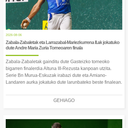
2026-08-06
Zabala-Zabaletak eta Larrazabal-Mariezkurrena II.ak jokatuko
dute Andre Maria Zuria Torneoaren finala
Zabala-Zabaletak gainditu dute Gasteizko torneoko
bigarren finalerdia Altuna III-Rezusta kanpoan utzita.
Serie Bn Murua-Eskuzak irabazi dute eta Amiano-
Landaren aurka jokatuko dute larunbateko beste finalean.
GEHIAGO