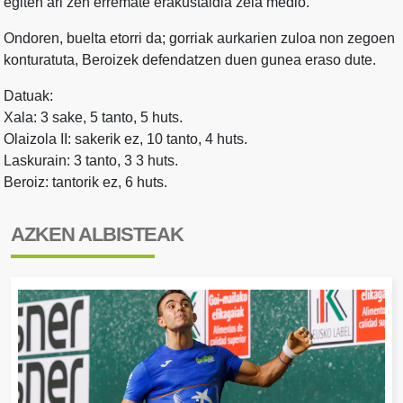
egiten ari zen erremate erakustaldia zela medio.
Ondoren, buelta etorri da; gorriak aurkarien zuloa non zegoen
konturatuta, Beroizek defendatzen duen gunea eraso dute.
Datuak:
Xala: 3 sake, 5 tanto, 5 huts.
Olaizola II: sakerik ez, 10 tanto, 4 huts.
Laskurain: 3 tanto, 3 3 huts.
Beroiz: tantorik ez, 6 huts.
AZKEN ALBISTEAK