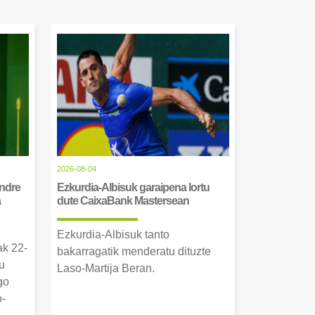
2026-08-04
Andre
Ezkurdia-Albisuk garaipena lortu
a
dute CaixaBank Mastersean
Ezkurdia-Albisuk tanto
ak 22-
bakarragatik menderatu dituzte
u
Laso-Martija Beran.
go
o-