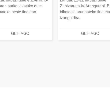
ak irabazi dute eta Amiano-
Landak 22-12 irabazi diete
ren aurka jokatuko dute
Zubizarreta IV-Arangureni. B
bateko beste finalean.
bikoteak larunbateko finalet
izango dira.
GEHIAGO
GEHIAGO