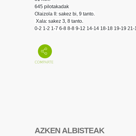
645 pilotakadak
Olaizola II: sakez bi, 9 tanto.
Xala: sakez 3, 8 tanto.
0-2 1-2 1-7 6-8 8-8 9-12 14-14 18-18 19-19 21
AZKEN ALBISTEAK