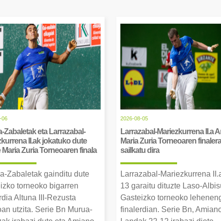
-06
2026-08-05
-Zabaletak eta Larrazabal-
Larrazabal-Mariezkurrena II.a 
kurrena II.ak jokatuko dute
Maria Zuria Torneoaren finaler
Maria Zuria Torneoaren finala
sailkatu dira
a-Zabaletak gainditu dute
Larrazabal-Mariezkurrena II.
izko torneoko bigarren
13 garaitu dituzte Laso-Albis
rdia Altuna III-Rezusta
Gasteizko torneoko lehenen
an utzita. Serie Bn Murua-
finalerdian. Serie Bn, Amian