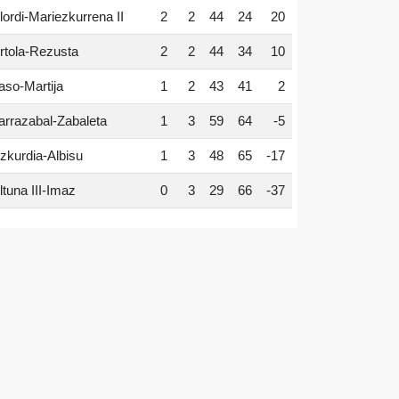
lordi-Mariezkurrena II
2
2
44
24
20
rtola-Rezusta
2
2
44
34
10
aso-Martija
1
2
43
41
2
arrazabal-Zabaleta
1
3
59
64
-5
zkurdia-Albisu
1
3
48
65
-17
ltuna III-Imaz
0
3
29
66
-37