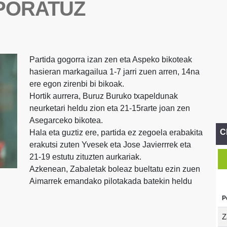
PORATUZ
Partida gogorra izan zen eta Aspeko bikoteak
hasieran markagailua 1-7 jarri zuen arren, 14na
ere egon zirenbi bi bikoak.
Hortik aurrera, Buruz Buruko txapeldunak
neurketari heldu zion eta 21-15rarte joan zen
Asegarceko bikotea.
C
Hala eta guztiz ere, partida ez zegoela erabakita
erakutsi zuten Yvesek eta Jose Javierrrek eta
21-19 estutu zituzten aurkariak.
Azkenean, Zabaletak boleaz bueltatu ezin zuen
Aimarrek emandako pilotakada batekin heldu
P
Z