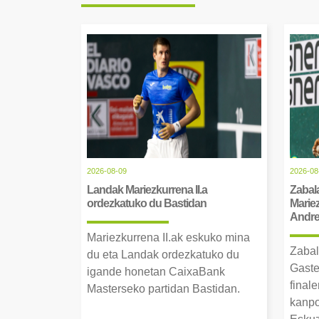
2026-08-09
2026-08
Landak Mariezkurrena II.a
Zabala
ordezkatuko du Bastidan
Mariez
Andre 
Mariezkurrena II.ak eskuko mina
Zabal
du eta Landak ordezkatuko du
Gaste
igande honetan CaixaBank
finale
Masterseko partidan Bastidan.
kanpo