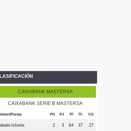
LASIFICACIÓN
CAIXABANK MASTERSA
CAIXABANK SERIE B MASTERSA
elotari/Pareja
PG
PJ
TF
TC
CO
abala-Iztueta
2
3
64
37
27