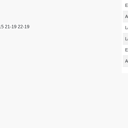
E
A
-15 21-19 22-19
L
L
E
A