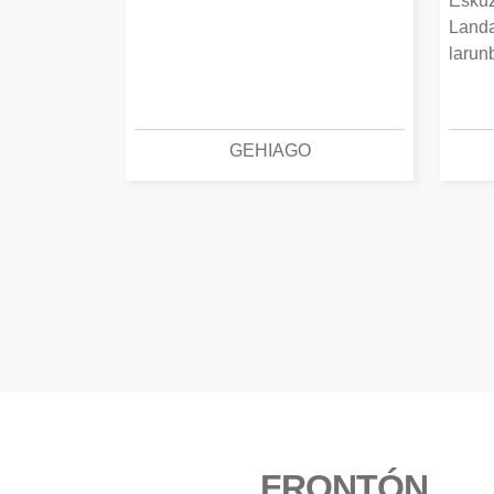
Eskuz
Landa
larun
GEHIAGO
FRONTÓN