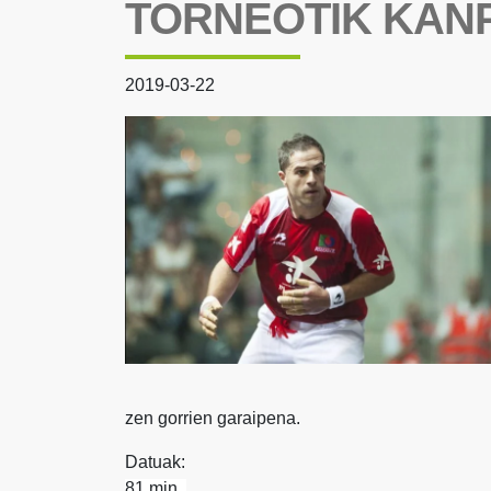
TORNEOTIK KAN
2019-03-22
zen gorrien garaipena.
Datuak:
81 min.