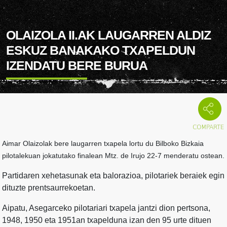
OLAIZOLA II.AK LAUGARREN ALDIZ
ESKUZ BANAKAKO TXAPELDUN
IZENDATU BERE BURUA
Aimar Olaizolak bere laugarren txapela lortu du Bilboko Bizkaia
pilotalekuan jokatutako finalean Mtz. de Irujo 22-7 menderatu ostean.
Partidaren xehetasunak eta balorazioa, pilotariek beraiek egin
dituzte prentsaurrekoetan.
Aipatu, Asegarceko pilotariari txapela jantzi dion pertsona,
1948, 1950 eta 1951an txapelduna izan den 95 urte dituen