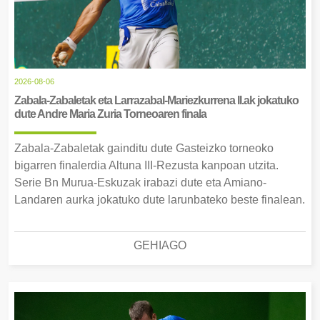
2026-08-06
Zabala-Zabaletak eta Larrazabal-Mariezkurrena II.ak jokatuko
dute Andre Maria Zuria Torneoaren finala
Zabala-Zabaletak gainditu dute Gasteizko torneoko
bigarren finalerdia Altuna III-Rezusta kanpoan utzita.
Serie Bn Murua-Eskuzak irabazi dute eta Amiano-
Landaren aurka jokatuko dute larunbateko beste finalean.
GEHIAGO