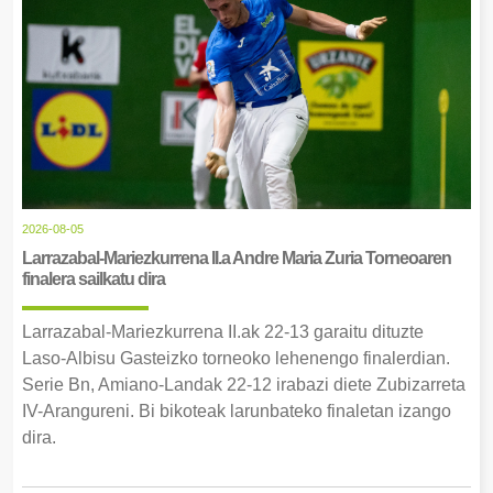
2026-08-05
Larrazabal-Mariezkurrena II.a Andre Maria Zuria Torneoaren
finalera sailkatu dira
Larrazabal-Mariezkurrena II.ak 22-13 garaitu dituzte
Laso-Albisu Gasteizko torneoko lehenengo finalerdian.
Serie Bn, Amiano-Landak 22-12 irabazi diete Zubizarreta
IV-Arangureni. Bi bikoteak larunbateko finaletan izango
dira.