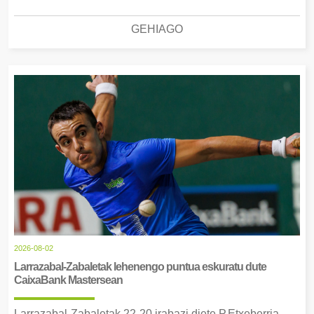
GEHIAGO
2026-08-02
Larrazabal-Zabaletak lehenengo puntua eskuratu dute
CaixaBank Mastersean
Larrazabal-Zabaletak 22-20 irabazi diete P.Etxeberria-