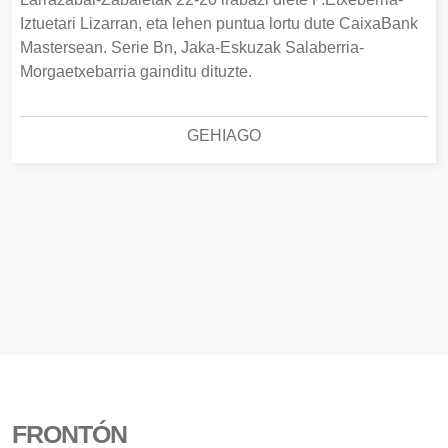
Iztuetari Lizarran, eta lehen puntua lortu dute CaixaBank
Mastersean. Serie Bn, Jaka-Eskuzak Salaberria-
Morgaetxebarria gainditu dituzte.
GEHIAGO
FRONTÓN