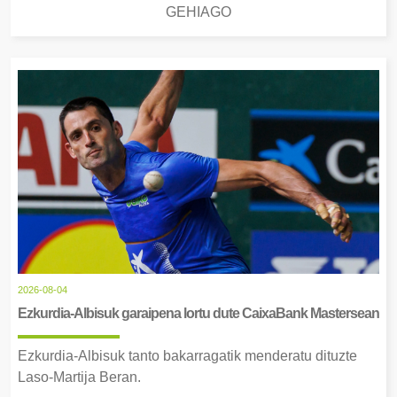
GEHIAGO
2026-08-04
Ezkurdia-Albisuk garaipena lortu dute CaixaBank Mastersean
Ezkurdia-Albisuk tanto bakarragatik menderatu dituzte
Laso-Martija Beran.