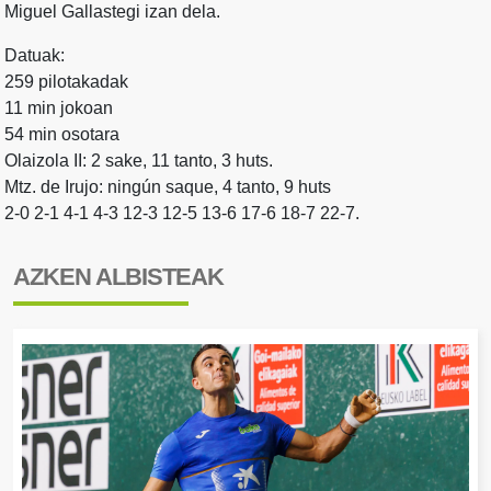
Miguel Gallastegi izan dela.
Datuak:
259 pilotakadak
11 min jokoan
54 min osotara
Olaizola II: 2 sake, 11 tanto, 3 huts.
Mtz. de Irujo: ningún saque, 4 tanto, 9 huts
2-0 2-1 4-1 4-3 12-3 12-5 13-6 17-6 18-7 22-7.
AZKEN ALBISTEAK