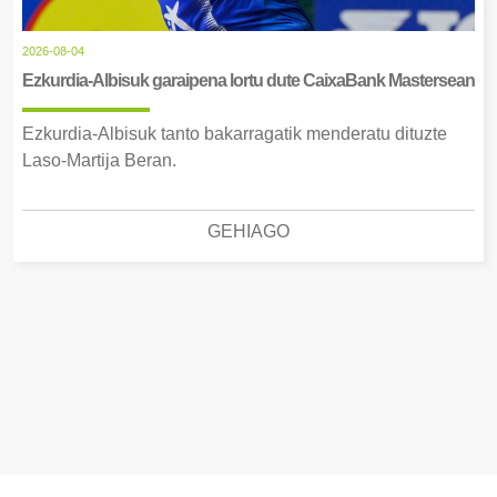
2026-08-04
Ezkurdia-Albisuk garaipena lortu dute CaixaBank Mastersean
Ezkurdia-Albisuk tanto bakarragatik menderatu dituzte
Laso-Martija Beran.
GEHIAGO