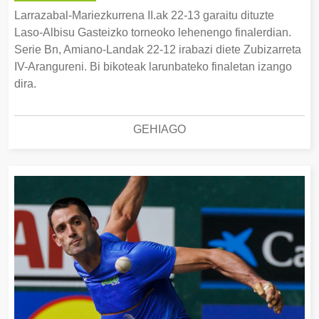
Larrazabal-Mariezkurrena II.ak 22-13 garaitu dituzte
Laso-Albisu Gasteizko torneoko lehenengo finalerdian.
Serie Bn, Amiano-Landak 22-12 irabazi diete Zubizarreta
IV-Arangureni. Bi bikoteak larunbateko finaletan izango
dira.
GEHIAGO