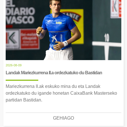
2026-08-09
Landak Mariezkurrena II.a ordezkatuko du Bastidan
Mariezkurrena II.ak eskuko mina du eta Landak
ordezkatuko du igande honetan CaixaBank Masterseko
partidan Bastidan.
GEHIAGO