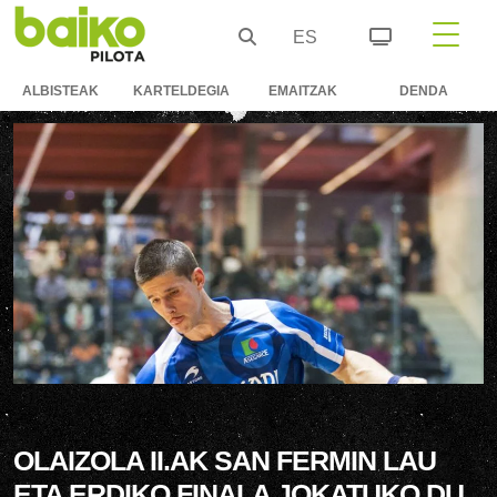
ES
ALBISTEAK
KARTELDEGIA
EMAITZAK
DENDA
OLAIZOLA II.AK SAN FERMIN LAU
ETA ERDIKO FINALA JOKATUKO DU