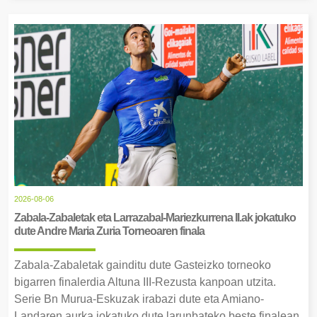
2026-08-06
Zabala-Zabaletak eta Larrazabal-Mariezkurrena II.ak jokatuko
dute Andre Maria Zuria Torneoaren finala
Zabala-Zabaletak gainditu dute Gasteizko torneoko
bigarren finalerdia Altuna III-Rezusta kanpoan utzita.
Serie Bn Murua-Eskuzak irabazi dute eta Amiano-
Landaren aurka jokatuko dute larunbateko beste finalean.