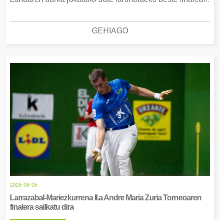
GEHIAGO
2026-08-05
Larrazabal-Mariezkurrena II.a Andre Maria Zuria Torneoaren
finalera sailkatu dira