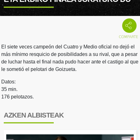
El siete veces campeón del Cuatro y Medio oficial no dejó el
más mínimo resquicio de posibilidades a su rival, que a pesar
de luchar hasta el final nada pudo hacer ante el castigo al que
le sometió el pelotari de Goizueta.
Datos:
35 min.
176 pelotazos.
AZKEN ALBISTEAK