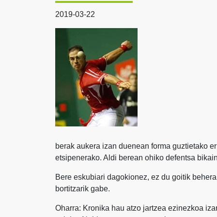
2019-03-22
berak aukera izan duenean forma guztietako er
etsipenerako. Aldi berean ohiko defentsa bikain
Bere eskubiari dagokionez, ez du goitik behera
bortitzarik gabe.
Oharra: Kronika hau atzo jartzea ezinezkoa iza