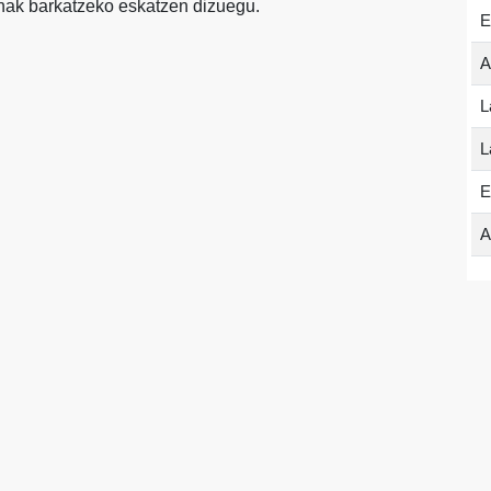
enak barkatzeko eskatzen dizuegu.
E
A
L
L
E
A