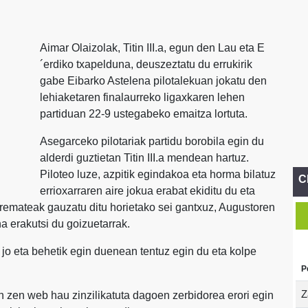
Aimar Olaizolak, Titin III.a, egun den Lau eta E
´erdiko txapelduna, deuszeztatu du errukirik
gabe Eibarko Astelena pilotalekuan jokatu den
lehiaketaren finalaurreko ligaxkaren lehen
partiduan 22-9 ustegabeko emaitza lortuta.
Asegarceko pilotariak partidu borobila egin du
alderdi guztietan Titin III.a mendean hartuz.
Piloteo luze, azpitik egindakoa eta horma bilatuz
C
errioxarraren aire jokua erabat ekiditu du eta
remateak gauzatu ditu horietako sei gantxuz, Augustoren
a erakutsi du goizuetarrak.
 jo eta behetik egin duenean tentuz egin du eta kolpe
P
Z
n zen web hau zinzilikatuta dagoen zerbidorea erori egin