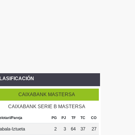
LASIFICACIÓN
CAIXABANK MASTERSA
CAIXABANK SERIE B MASTERSA
elotari/Pareja
PG
PJ
TF
TC
CO
abala-Iztueta
2
3
64
37
27