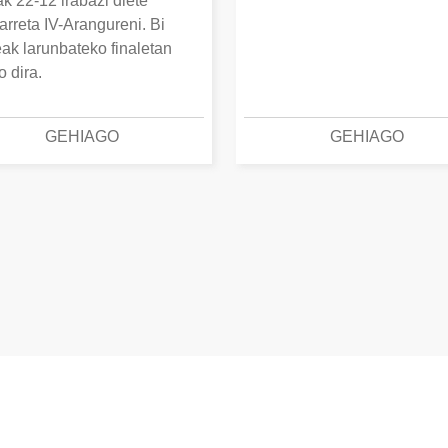
k 22-12 irabazi diete
arreta IV-Arangureni. Bi
eak larunbateko finaletan
o dira.
GEHIAGO
GEHIAGO