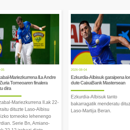
-05
2026-08-04
abal-Mariezkurrena II.a Andre
Ezkurdia-Albisuk garaipena lor
Zuria Torneoaren finalera
dute CaixaBank Mastersean
tu dira
Ezkurdia-Albisuk tanto
zabal-Mariezkurrena II.ak 22-
bakarragatik menderatu ditu
raitu dituzte Laso-Albisu
Laso-Martija Beran.
izko torneoko lehenengo
erdian. Serie Bn, Amiano-