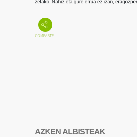
zelako. Nahiz eta gure errua ez izan, eragozp
AZKEN ALBISTEAK