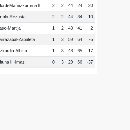
lordi-Mariezkurrena II
2
2
44
24
20
rtola-Rezusta
2
2
44
34
10
aso-Martija
1
2
43
41
2
arrazabal-Zabaleta
1
3
59
64
-5
zkurdia-Albisu
1
3
48
65
-17
ltuna III-Imaz
0
3
29
66
-37