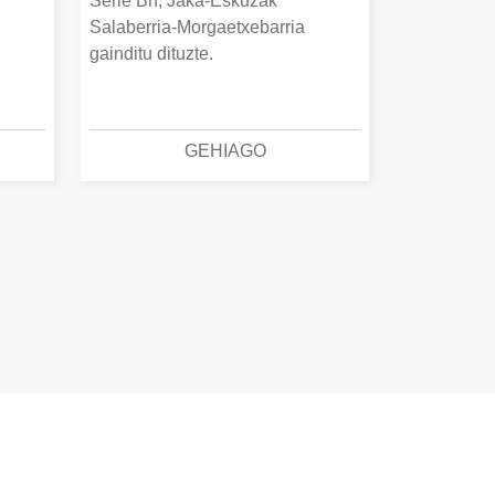
Serie Bn, Jaka-Eskuzak
Salaberria-Morgaetxebarria
gainditu dituzte.
GEHIAGO