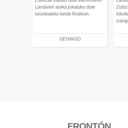
Eskuzak irabazi dute eta Amiano-
Landa
Landaren aurka jokatuko dute
Zubiz
larunbateko beste finalean.
bikot
izang
GEHIAGO
FRONTÓN