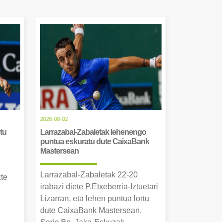
2026-08-02
tu
Larrazabal-Zabaletak lehenengo
puntua eskuratu dute CaixaBank
Mastersean
Larrazabal-Zabaletak 22-20
zte
irabazi diete P.Etxeberria-Iztuetari
Lizarran, eta lehen puntua lortu
dute CaixaBank Mastersean.