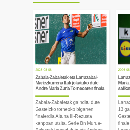
2026-08-06
2026-08
Zabala-Zabaletak eta Larrazabal-
Larraz
Mariezkurrena II.ak jokatuko dute
Maria 
Andre Maria Zuria Torneoaren finala
sailka
Zabala-Zabaletak gainditu dute
Larra
Gasteizko torneoko bigarren
13 ga
finalerdia Altuna III-Rezusta
Gaste
kanpoan utzita. Serie Bn Murua-
final