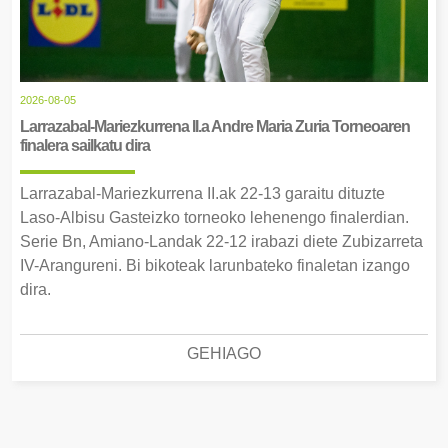
2026-08-05
Larrazabal-Mariezkurrena II.a Andre Maria Zuria Torneoaren
finalera sailkatu dira
Larrazabal-Mariezkurrena II.ak 22-13 garaitu dituzte
Laso-Albisu Gasteizko torneoko lehenengo finalerdian.
Serie Bn, Amiano-Landak 22-12 irabazi diete Zubizarreta
IV-Arangureni. Bi bikoteak larunbateko finaletan izango
dira.
GEHIAGO