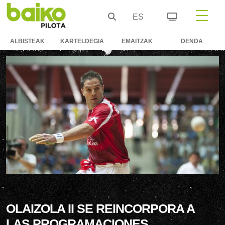
ES
ALBISTEAK
KARTELDEGIA
EMAITZAK
DENDA
OLAIZOLA II SE REINCORPORA A
LAS PROGRAMACIONES