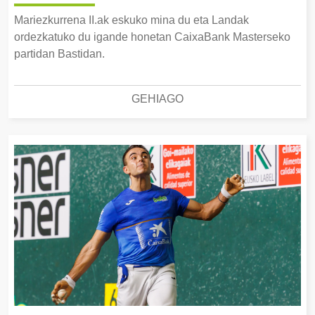
Mariezkurrena II.ak eskuko mina du eta Landak
ordezkatuko du igande honetan CaixaBank Masterseko
partidan Bastidan.
GEHIAGO