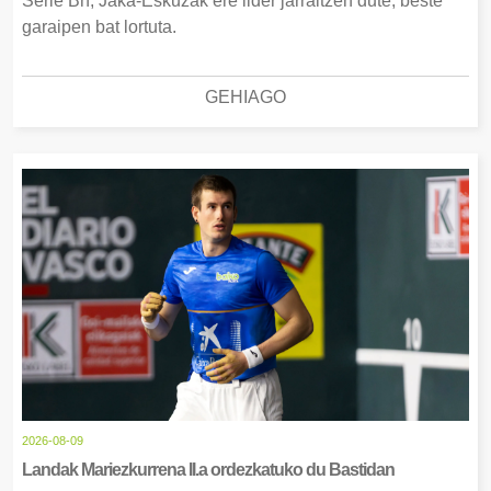
Serie Bn, Jaka-Eskuzak ere lider jarraitzen dute, beste
garaipen bat lortuta.
GEHIAGO
2026-08-09
Landak Mariezkurrena II.a ordezkatuko du Bastidan