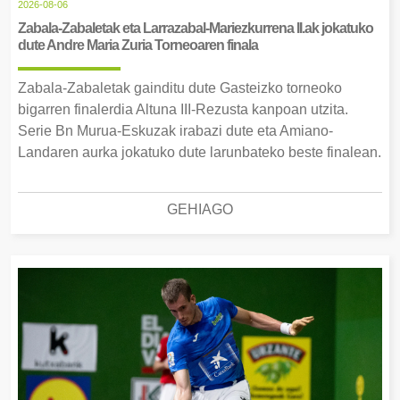
2026-08-06
Zabala-Zabaletak eta Larrazabal-Mariezkurrena II.ak jokatuko
dute Andre Maria Zuria Torneoaren finala
Zabala-Zabaletak gainditu dute Gasteizko torneoko
bigarren finalerdia Altuna III-Rezusta kanpoan utzita.
Serie Bn Murua-Eskuzak irabazi dute eta Amiano-
Landaren aurka jokatuko dute larunbateko beste finalean.
GEHIAGO