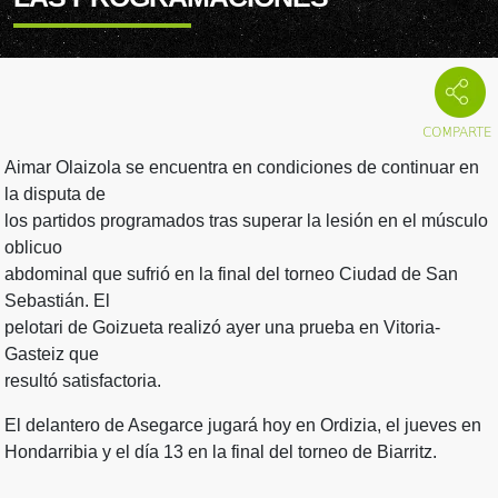
Aimar Olaizola se encuentra en condiciones de continuar en
la disputa de
los partidos programados tras superar la lesión en el músculo
oblicuo
abdominal que sufrió en la final del torneo Ciudad de San
Sebastián. El
pelotari de Goizueta realizó ayer una prueba en Vitoria-
Gasteiz que
resultó satisfactoria.
El delantero de Asegarce jugará hoy en Ordizia, el jueves en
Hondarribia y el día 13 en la final del torneo de Biarritz.