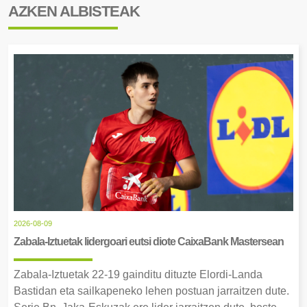
AZKEN ALBISTEAK
2026-08-09
Zabala-Iztuetak lidergoari eutsi diote CaixaBank Mastersean
Zabala-Iztuetak 22-19 gainditu dituzte Elordi-Landa
Bastidan eta sailkapeneko lehen postuan jarraitzen dute.