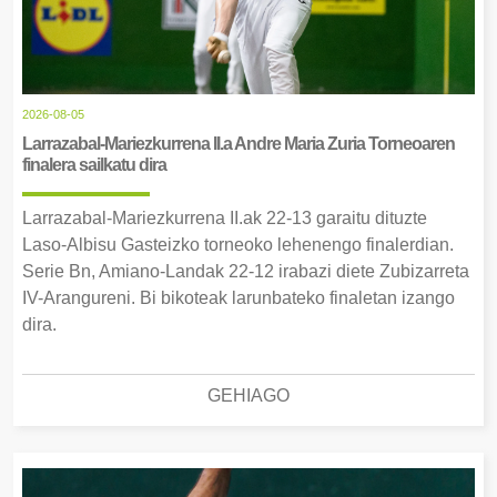
2026-08-05
Larrazabal-Mariezkurrena II.a Andre Maria Zuria Torneoaren
finalera sailkatu dira
Larrazabal-Mariezkurrena II.ak 22-13 garaitu dituzte
Laso-Albisu Gasteizko torneoko lehenengo finalerdian.
Serie Bn, Amiano-Landak 22-12 irabazi diete Zubizarreta
IV-Arangureni. Bi bikoteak larunbateko finaletan izango
dira.
GEHIAGO