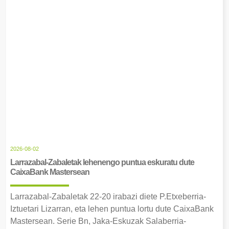
2026-08-02
Larrazabal-Zabaletak lehenengo puntua eskuratu dute
CaixaBank Mastersean
Larrazabal-Zabaletak 22-20 irabazi diete P.Etxeberria-
Iztuetari Lizarran, eta lehen puntua lortu dute CaixaBank
Mastersean. Serie Bn, Jaka-Eskuzak Salaberria-