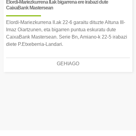
Elordi-Mariezkurrena II.ak bigarrena ere irabazi dute
CaixaBank Mastersean
Elordi-Mariezkurrena II.ak 22-6 garaitu dituzte Altuna III-
Imaz Oiartzunen, eta bigarren puntua eskuratu dute
CaixaBank Mastersean. Serie Bn, Amiano-k 22-5 irabazi
diete P.Etxeberria-Landari.
GEHIAGO