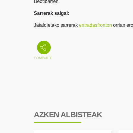
Beotibarren.
Sarrerak salgai:
Jaialdietako sarrerak
entradasfronton
orrian er
AZKEN ALBISTEAK