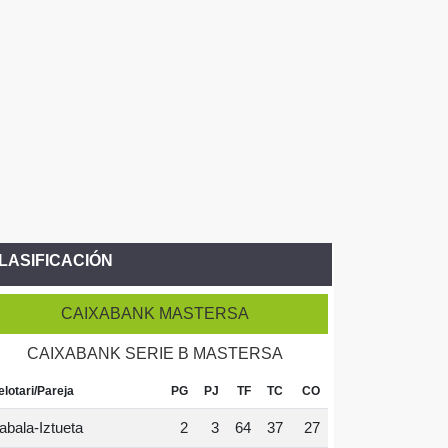
LASIFICACIÓN
CAIXABANK MASTERSA
CAIXABANK SERIE B MASTERSA
elotari/Pareja
PG
PJ
TF
TC
CO
abala-Iztueta
2
3
64
37
27