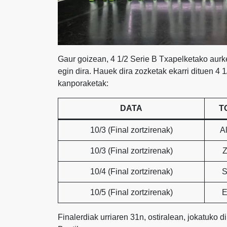
Gaur goizean, 4 1/2 Serie B Txapelketako aurk
egin dira. Hauek dira zozketak ekarri dituen 4 
kanporaketak:
DATA
T
10/3 (Final zortzirenak)
A
10/3 (Final zortzirenak)
Z
10/4 (Final zortzirenak)
S
10/5 (Final zortzirenak)
E
Finalerdiak urriaren 31n, ostiralean, jokatuko d