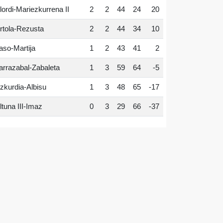
lordi-Mariezkurrena II
2
2
44
24
20
rtola-Rezusta
2
2
44
34
10
aso-Martija
1
2
43
41
2
arrazabal-Zabaleta
1
3
59
64
-5
zkurdia-Albisu
1
3
48
65
-17
ltuna III-Imaz
0
3
29
66
-37