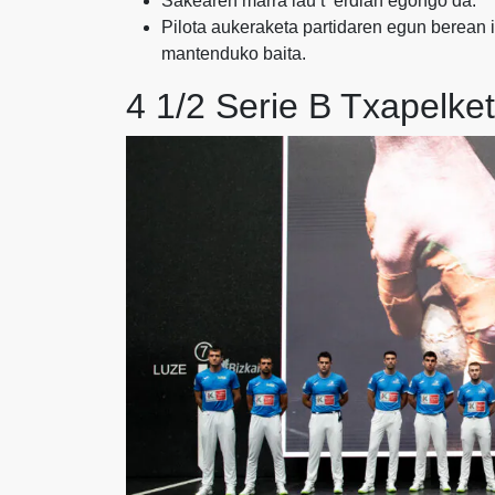
Sakearen marra lau t ‘erdian egongo da.
Pilota aukeraketa partidaren egun berean i
mantenduko baita.
4 1/2 Serie B Txapelke