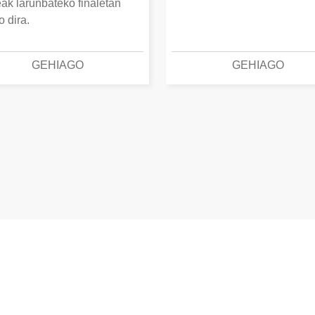
eak larunbateko finaletan
o dira.
GEHIAGO
GEHIAGO