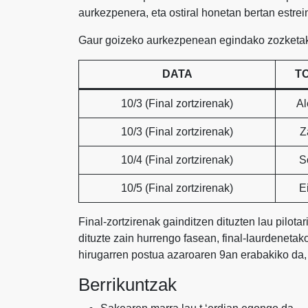
aurkezpenera, eta ostiral honetan bertan estrei
Gaur goizeko aurkezpenean egindako zozketak f
DATA
T
10/3 (Final zortzirenak)
Al
10/3 (Final zortzirenak)
Z
10/4 (Final zortzirenak)
S
10/5 (Final zortzirenak)
E
Final-zortzirenak gainditzen dituzten lau pilotar
dituzte zain hurrengo fasean, final-laurdenetak
hirugarren postua azaroaren 9an erabakiko da, 
Berrikuntzak