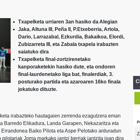
Txapelketa urriaren 3an hasiko da Alegian
Jaka, Altuna III, Peña II, P.Etxeberria, Artola,
Dario, Larrazabal, Ezkurdia, Bakaikoa, Elordi,
Zubizarreta III, eta Zabala txapela irabazten
saiatuko dira
Txapelketa final-zortzirenetako
kanporaketekin hasiko dute, eta ondoren
final-laurdenetako liga bat, finalerdiak, 3.
C
posturako partida eta azaroaren 16ko finala
jokatuko dituzte.
eta irabazteko hautagaien zerrenda ezagutzera eman
P
ia Barredo Elikadura, Landa Garapen, Nekazaritza eta
io Errandonea Baiko Pilota eta Aspe Pelotako arduradun
Z
pilotariak Joma markako jantzi berriak jantzita joan dira