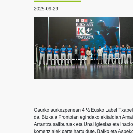
2025-09-29
Gaurko aurkezpenean 4 ½ Eusko Label Txapelk
da. Bizkaia Frontoian egindako ekitaldian Ama
Arrantza sailburuak eta Unai Iglesias eta Inax
komertzialek parte hartu dute. Baiko eta Aspeko 