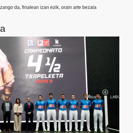
zango da, finalean izan ezik, orain arte bezala
ta