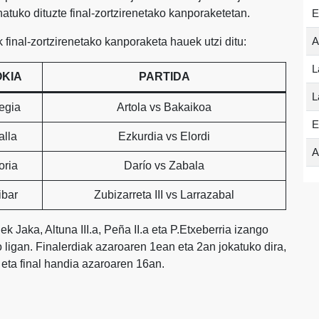
natuko dituzte final-zortzirenetako kanporaketetan.
E
A
inal-zortzirenetako kanporaketa hauek utzi ditu:
L
OKIA
PARTIDA
L
egia
Artola vs Bakaikoa
E
alla
Ezkurdia vs Elordi
A
oria
Darío vs Zabala
ibar
Zubizarreta III vs Larrazabal
iek Jaka, Altuna III.a, Peña II.a eta P.Etxeberria izango
o ligan. Finalerdiak azaroaren 1ean eta 2an jokatuko dira,
eta final handia azaroaren 16an.