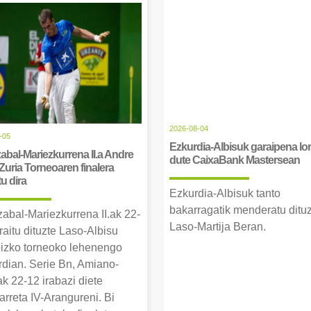
2026-08-04
-05
Ezkurdia-Albisuk garaipena lor
abal-Mariezkurrena II.a Andre
dute CaixaBank Mastersean
Zuria Torneoaren finalera
tu dira
Ezkurdia-Albisuk tanto
bakarragatik menderatu ditu
zabal-Mariezkurrena II.ak 22-
Laso-Martija Beran.
raitu dituzte Laso-Albisu
izko torneoko lehenengo
erdian. Serie Bn, Amiano-
k 22-12 irabazi diete
arreta IV-Arangureni. Bi