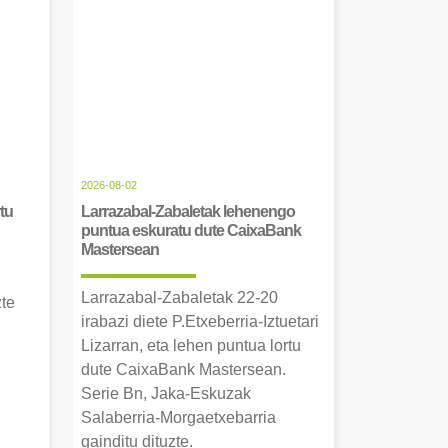
2026-08-02
tu
Larrazabal-Zabaletak lehenengo
puntua eskuratu dute CaixaBank
Mastersean
Larrazabal-Zabaletak 22-20
zte
irabazi diete P.Etxeberria-Iztuetari
Lizarran, eta lehen puntua lortu
dute CaixaBank Mastersean.
Serie Bn, Jaka-Eskuzak
Salaberria-Morgaetxebarria
gainditu dituzte.