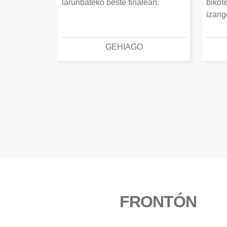
larunbateko beste finalean.
bikot
izang
GEHIAGO
FRONTÓN