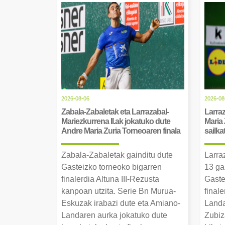
2026-08-06
2026-08
Zabala-Zabaletak eta Larrazabal-
Larraz
Mariezkurrena II.ak jokatuko dute
Maria 
Andre Maria Zuria Torneoaren finala
sailka
Zabala-Zabaletak gainditu dute
Larra
Gasteizko torneoko bigarren
13 ga
finalerdia Altuna III-Rezusta
Gaste
kanpoan utzita. Serie Bn Murua-
final
Eskuzak irabazi dute eta Amiano-
Landa
Landaren aurka jokatuko dute
Zubiz