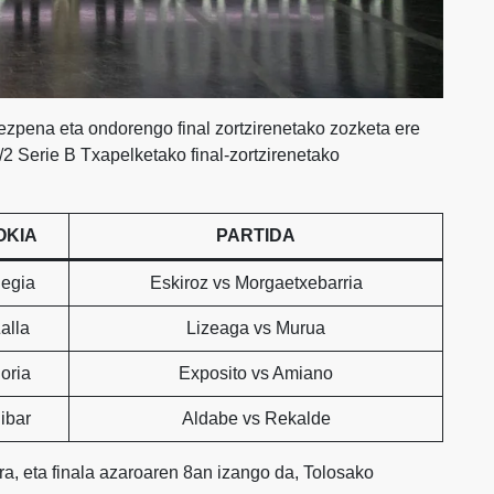
ezpena eta ondorengo final zortzirenetako zozketa ere
1/2 Serie B Txapelketako final-zortzirenetako
OKIA
PARTIDA
legia
Eskiroz vs Morgaetxebarria
alla
Lizeaga vs Murua
oria
Exposito vs Amiano
ibar
Aldabe vs Rekalde
ira, eta finala azaroaren 8an izango da, Tolosako