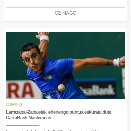
GEHIAGO
2026-08-02
Larrazabal-Zabaletak lehenengo puntua eskuratu dute
CaixaBank Mastersean