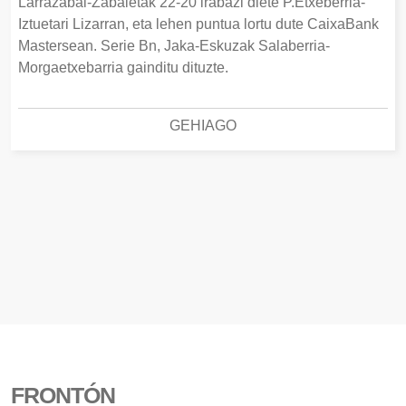
Larrazabal-Zabaletak 22-20 irabazi diete P.Etxeberria-
Iztuetari Lizarran, eta lehen puntua lortu dute CaixaBank
Mastersean. Serie Bn, Jaka-Eskuzak Salaberria-
Morgaetxebarria gainditu dituzte.
GEHIAGO
FRONTÓN