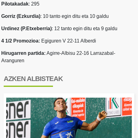
Pilotakadak
: 295
Gorriz (Ezkurdia)
: 10 tanto egin ditu eta 10 galdu
Urdinez (P.Etxeberria)
: 12 tanto egin ditu eta 9 galdu
4 1/2 Promozioa:
Egiguren V 22-11 Alberdi
Hirugarren partida:
Agirre-Albisu 22-16 Larrazabal-
Aranguren
AZKEN ALBISTEAK