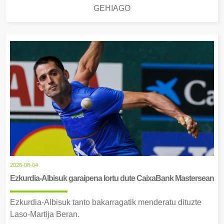
GEHIAGO
2026-08-04
Ezkurdia-Albisuk garaipena lortu dute CaixaBank Mastersean
Ezkurdia-Albisuk tanto bakarragatik menderatu dituzte
Laso-Martija Beran.