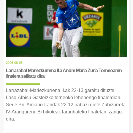
2026-08-05
Larrazabal-Mariezkurrena II.a Andre Maria Zuria Torneoaren
finalera sailkatu dira
Larrazabal-Mariezkurrena II.ak 22-13 garaitu dituzte
Laso-Albisu Gasteizko torneoko lehenengo finalerdian.
Serie Bn, Amiano-Landak 22-12 irabazi diete Zubizarreta
IV-Arangureni. Bi bikoteak larunbateko finaletan izango
dira.