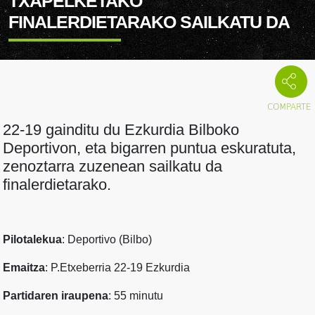
TXAPELKETAKO
FINALERDIETARAKO SAILKATU DA
22-19 gainditu du Ezkurdia Bilboko
Deportivon, eta bigarren puntua eskuratuta,
zenoztarra zuzenean sailkatu da
finalerdietarako.
Pilotalekua
: Deportivo (Bilbo)
Emaitza
: P.Etxeberria 22-19 Ezkurdia
Partidaren iraupena
: 55 minutu