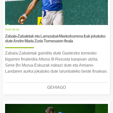
2026-08-06
Zabala-Zabaletak eta Larrazabal-Mariezkurrena II.ak jokatuko
dute Andre Maria Zuria Torneoaren finala
Zabala-Zabaletak gainditu dute Gasteizko torneoko
bigarren finalerdia Altuna III-Rezusta kanpoan utzita.
Serie Bn Murua-Eskuzak irabazi dute eta Amiano-
Landaren aurka jokatuko dute larunbateko beste finalean.
GEHIAGO