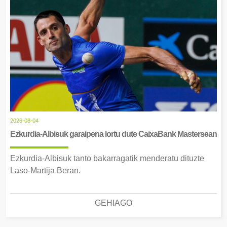
2026-08-04
Ezkurdia-Albisuk garaipena lortu dute CaixaBank Mastersean
Ezkurdia-Albisuk tanto bakarragatik menderatu dituzte
Laso-Martija Beran.
GEHIAGO