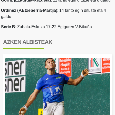
Gorriz (Ezkurdia-Rezusta)
: 11 tanto egin dituzte eta 8 galdu
Urdinez (P.Etxeberria-Martija)
: 14 tanto egin dituzte eta 4
galdu
Serie B
: Zabala-Eskuza 17-22 Egiguren V-Bikuña
AZKEN ALBISTEAK