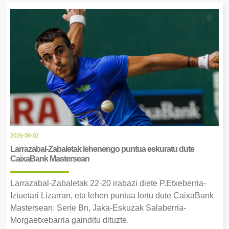
2026-08-02
Larrazabal-Zabaletak lehenengo puntua eskuratu dute
CaixaBank Mastersean
Larrazabal-Zabaletak 22-20 irabazi diete P.Etxeberria-
Iztuetari Lizarran, eta lehen puntua lortu dute CaixaBank
Mastersean. Serie Bn, Jaka-Eskuzak Salaberria-
Morgaetxebarria gainditu dituzte.