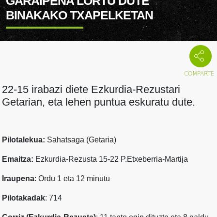
GARAIPENA LORTU DUTE
BINAKAKO TXAPELKETAN
22-15 irabazi diete Ezkurdia-Rezustari
Getarian, eta lehen puntua eskuratu dute.
Pilotalekua:
Sahatsaga (Getaria)
Emaitza:
Ezkurdia-Rezusta 15-22 P.Etxeberria-Martija
Iraupena
: Ordu 1 eta 12 minutu
Pilotakadak
: 714