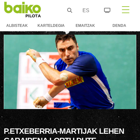
ES
ALBISTEAK
KARTELDEGIA
EMAITZAK
DENDA
P.ETXEBERRIA-MARTIJAK LEHEN