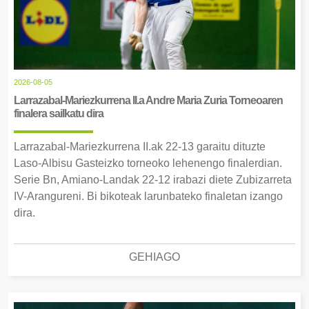
2026-08-05
Larrazabal-Mariezkurrena II.a Andre Maria Zuria Torneoaren
finalera sailkatu dira
Larrazabal-Mariezkurrena II.ak 22-13 garaitu dituzte
Laso-Albisu Gasteizko torneoko lehenengo finalerdian.
Serie Bn, Amiano-Landak 22-12 irabazi diete Zubizarreta
IV-Arangureni. Bi bikoteak larunbateko finaletan izango
dira.
GEHIAGO