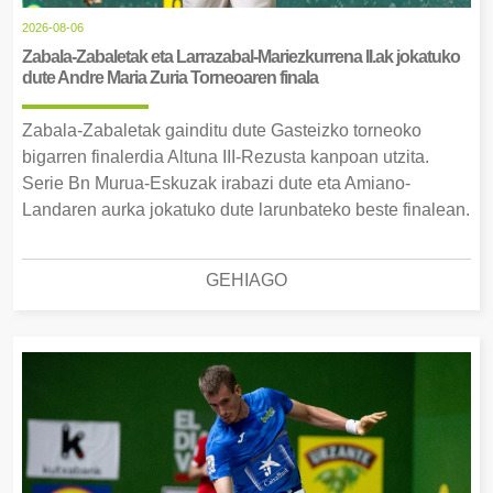
2026-08-06
Zabala-Zabaletak eta Larrazabal-Mariezkurrena II.ak jokatuko
dute Andre Maria Zuria Torneoaren finala
Zabala-Zabaletak gainditu dute Gasteizko torneoko
bigarren finalerdia Altuna III-Rezusta kanpoan utzita.
Serie Bn Murua-Eskuzak irabazi dute eta Amiano-
Landaren aurka jokatuko dute larunbateko beste finalean.
GEHIAGO