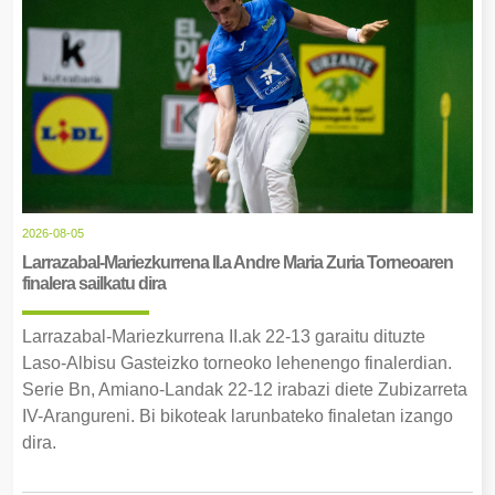
2026-08-05
Larrazabal-Mariezkurrena II.a Andre Maria Zuria Torneoaren
finalera sailkatu dira
Larrazabal-Mariezkurrena II.ak 22-13 garaitu dituzte
Laso-Albisu Gasteizko torneoko lehenengo finalerdian.
Serie Bn, Amiano-Landak 22-12 irabazi diete Zubizarreta
IV-Arangureni. Bi bikoteak larunbateko finaletan izango
dira.