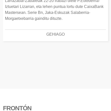
Larrazabal-Zabaletak 22-20 irabazi diete P.Etxeberria-
Iztuetari Lizarran, eta lehen puntua lortu dute CaixaBank
Mastersean. Serie Bn, Jaka-Eskuzak Salaberria-
Morgaetxebarria gainditu dituzte.
GEHIAGO
FRONTÓN