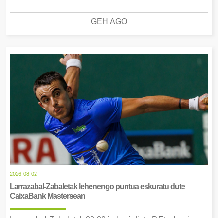
GEHIAGO
2026-08-02
Larrazabal-Zabaletak lehenengo puntua eskuratu dute
CaixaBank Mastersean