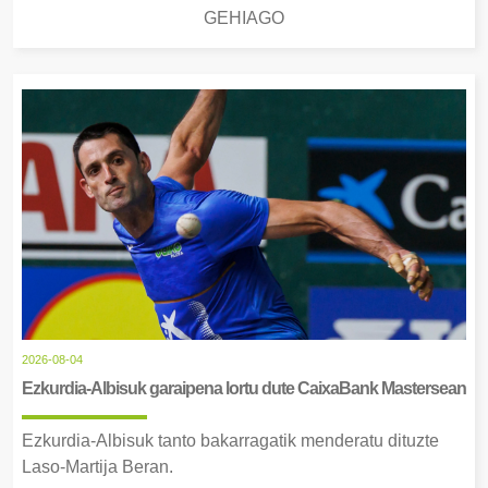
GEHIAGO
2026-08-04
Ezkurdia-Albisuk garaipena lortu dute CaixaBank Mastersean
Ezkurdia-Albisuk tanto bakarragatik menderatu dituzte
Laso-Martija Beran.