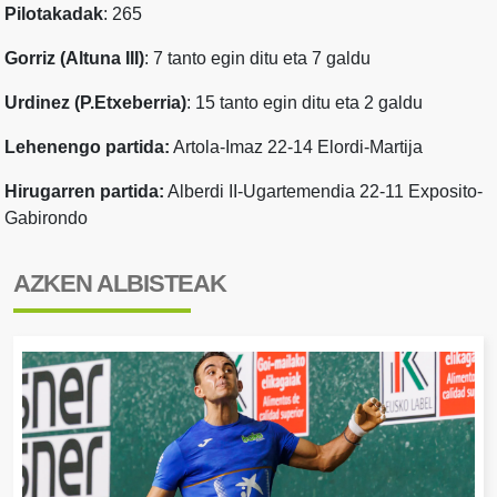
Pilotakadak
: 265
Gorriz (Altuna III)
: 7 tanto egin ditu eta 7 galdu
Urdinez (P.Etxeberria)
: 15 tanto egin ditu eta 2 galdu
Lehenengo partida:
Artola-Imaz 22-14 Elordi-Martija
Hirugarren partida:
Alberdi II-Ugartemendia 22-11 Exposito-
Gabirondo
AZKEN ALBISTEAK