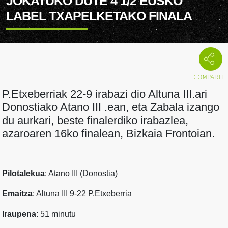
JOKATUKO DUTE 4 1/2 EUSKO
LABEL TXAPELKETAKO FINALA
P.Etxeberriak 22-9 irabazi dio Altuna III.ari
Donostiako Atano III .ean, eta Zabala izango
du aurkari, beste finalerdiko irabazlea,
azaroaren 16ko finalean, Bizkaia Frontoian.
Pilotalekua
: Atano III (Donostia)
Emaitza
: Altuna III 9-22 P.Etxeberria
Iraupena
: 51 minutu