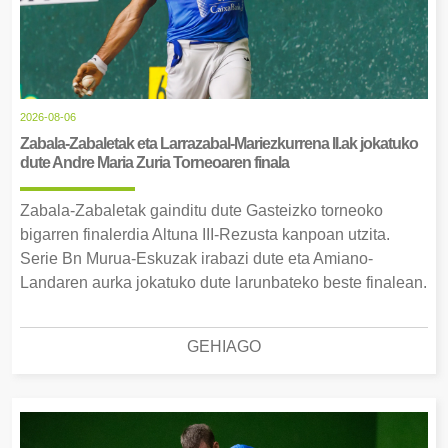
2026-08-06
Zabala-Zabaletak eta Larrazabal-Mariezkurrena II.ak jokatuko
dute Andre Maria Zuria Torneoaren finala
Zabala-Zabaletak gainditu dute Gasteizko torneoko
bigarren finalerdia Altuna III-Rezusta kanpoan utzita.
Serie Bn Murua-Eskuzak irabazi dute eta Amiano-
Landaren aurka jokatuko dute larunbateko beste finalean.
GEHIAGO