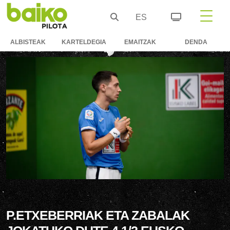
ES
ALBISTEAK
KARTELDEGIA
EMAITZAK
DENDA
P.ETXEBERRIAK ETA ZABALAK