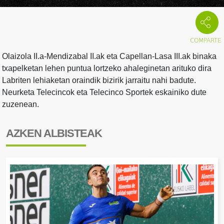
Olaizola II.a-Mendizabal II.ak eta Capellan-Lasa III.ak binaka
txapelketan lehen puntua lortzeko ahaleginetan arituko dira
Labriten lehiaketan oraindik bizirik jarraitu nahi badute.
Neurketa Telecincok eta Telecinco Sportek eskainiko dute
zuzenean.
AZKEN ALBISTEAK