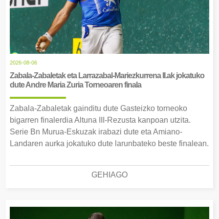
2026-08-06
Zabala-Zabaletak eta Larrazabal-Mariezkurrena II.ak jokatuko
dute Andre Maria Zuria Torneoaren finala
Zabala-Zabaletak gainditu dute Gasteizko torneoko
bigarren finalerdia Altuna III-Rezusta kanpoan utzita.
Serie Bn Murua-Eskuzak irabazi dute eta Amiano-
Landaren aurka jokatuko dute larunbateko beste finalean.
GEHIAGO