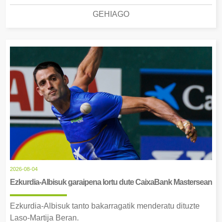
GEHIAGO
2026-08-04
Ezkurdia-Albisuk garaipena lortu dute CaixaBank Mastersean
Ezkurdia-Albisuk tanto bakarragatik menderatu dituzte
Laso-Martija Beran.