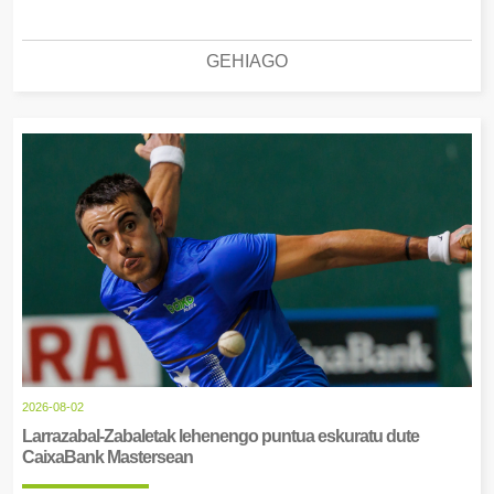
GEHIAGO
2026-08-02
Larrazabal-Zabaletak lehenengo puntua eskuratu dute
CaixaBank Mastersean