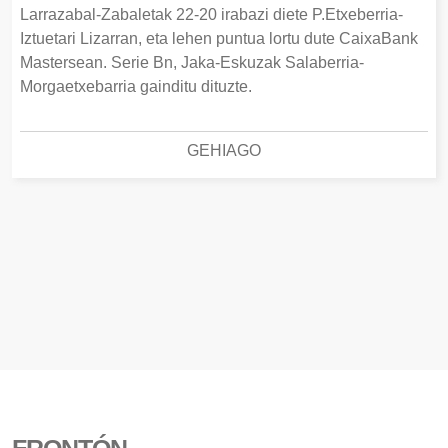
Larrazabal-Zabaletak 22-20 irabazi diete P.Etxeberria-
Iztuetari Lizarran, eta lehen puntua lortu dute CaixaBank
Mastersean. Serie Bn, Jaka-Eskuzak Salaberria-
Morgaetxebarria gainditu dituzte.
GEHIAGO
FRONTÓN