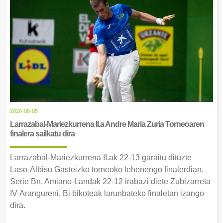
2026-08-05
Larrazabal-Mariezkurrena II.a Andre Maria Zuria Torneoaren
finalera sailkatu dira
Larrazabal-Mariezkurrena II.ak 22-13 garaitu dituzte
Laso-Albisu Gasteizko torneoko lehenengo finalerdian.
Serie Bn, Amiano-Landak 22-12 irabazi diete Zubizarreta
IV-Arangureni. Bi bikoteak larunbateko finaletan izango
dira.