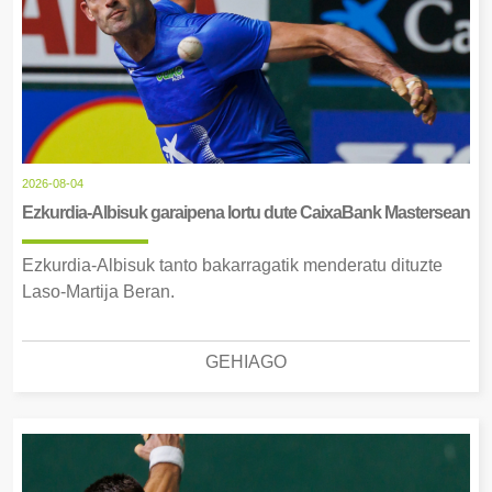
2026-08-04
Ezkurdia-Albisuk garaipena lortu dute CaixaBank Mastersean
Ezkurdia-Albisuk tanto bakarragatik menderatu dituzte
Laso-Martija Beran.
GEHIAGO