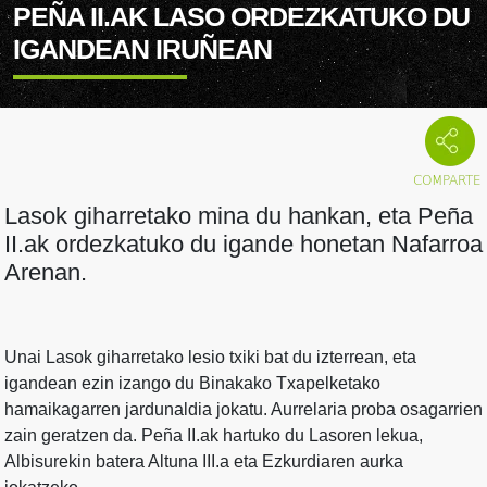
PEÑA II.AK LASO ORDEZKATUKO DU
IGANDEAN IRUÑEAN
Lasok giharretako mina du hankan, eta Peña
II.ak ordezkatuko du igande honetan Nafarroa
Arenan.
Unai Lasok giharretako lesio txiki bat du izterrean, eta
igandean ezin izango du Binakako Txapelketako
hamaikagarren jardunaldia jokatu. Aurrelaria proba osagarrien
zain geratzen da. Peña II.ak hartuko du Lasoren lekua,
Albisurekin batera Altuna III.a eta Ezkurdiaren aurka