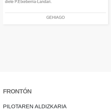
diete P.Etxeberria-Landari.
GEHIAGO
FRONTÓN
PILOTAREN ALDIZKARIA