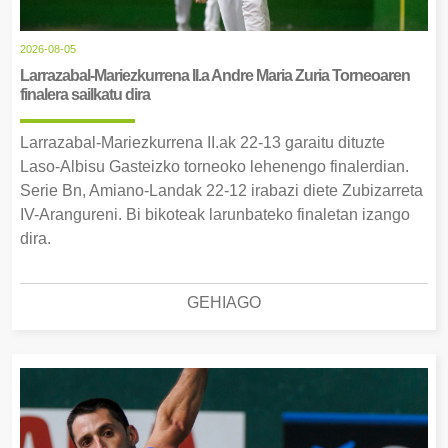
2026-08-05
Larrazabal-Mariezkurrena II.a Andre Maria Zuria Torneoaren
finalera sailkatu dira
Larrazabal-Mariezkurrena II.ak 22-13 garaitu dituzte
Laso-Albisu Gasteizko torneoko lehenengo finalerdian.
Serie Bn, Amiano-Landak 22-12 irabazi diete Zubizarreta
IV-Arangureni. Bi bikoteak larunbateko finaletan izango
dira.
GEHIAGO