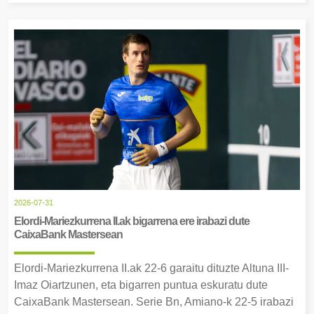
2026-07-31
Elordi-Mariezkurrena II.ak bigarrena ere irabazi dute
CaixaBank Mastersean
Elordi-Mariezkurrena II.ak 22-6 garaitu dituzte Altuna III-
Imaz Oiartzunen, eta bigarren puntua eskuratu dute
CaixaBank Mastersean. Serie Bn, Amiano-k 22-5 irabazi