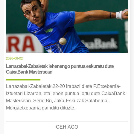
2026-08-02
Larrazabal-Zabaletak lehenengo puntua eskuratu dute
CaixaBank Mastersean
Larrazabal-Zabaletak 22-20 irabazi diete P.Etxeberria-
Iztuetari Lizarran, eta lehen puntua lortu dute CaixaBank
Mastersean. Serie Bn, Jaka-Eskuzak Salaberria-
Morgaetxebarria gainditu dituzte.
GEHIAGO