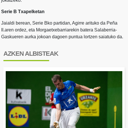
jokatzeko.
Serie B Txapelketan
Jaialdi berean, Serie Bko partidan, Agirre arituko da Peña
II.aren ordez, eta Morgaetxebarriarekin batera Salaberria-
Gaskueren aurka jokoan dagoen puntua lortzen saiatuko da.
AZKEN ALBISTEAK