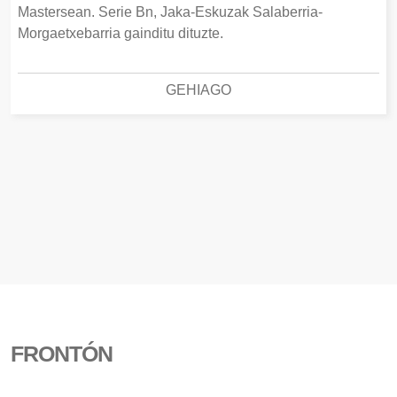
Mastersean. Serie Bn, Jaka-Eskuzak Salaberria-
Morgaetxebarria gainditu dituzte.
GEHIAGO
FRONTÓN