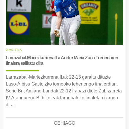
2026-08-05
Larrazabal-Mariezkurrena II.a Andre Maria Zuria Torneoaren
finalera sailkatu dira
Larrazabal-Mariezkurrena II.ak 22-13 garaitu dituzte
Laso-Albisu Gasteizko torneoko lehenengo finalerdian.
Serie Bn, Amiano-Landak 22-12 irabazi diete Zubizarreta
IV-Arangureni. Bi bikoteak larunbateko finaletan izango
dira.
GEHIAGO