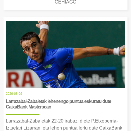
GEHIAGO
2026-08-02
Larrazabal-Zabaletak lehenengo puntua eskuratu dute
CaixaBank Mastersean
Larrazabal-Zabaletak 22-20 irabazi diete P.Etxeberria-
Iztuetari Lizarran, eta lehen puntua lortu dute CaixaBank