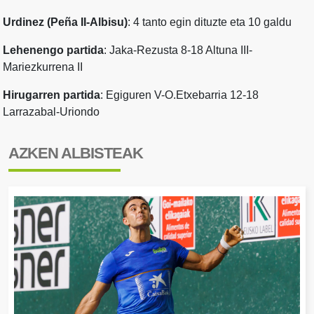
Urdinez (Peña II-Albisu)
: 4 tanto egin dituzte eta 10 galdu
Lehenengo partida
: Jaka-Rezusta 8-18 Altuna III-
Mariezkurrena II
Hirugarren partida
: Egiguren V-O.Etxebarria 12-18
Larrazabal-Uriondo
AZKEN ALBISTEAK