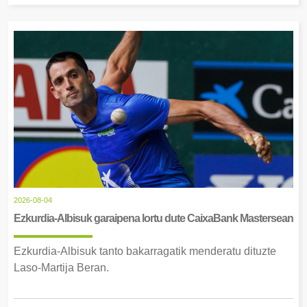
2026-08-04
Ezkurdia-Albisuk garaipena lortu dute CaixaBank Mastersean
Ezkurdia-Albisuk tanto bakarragatik menderatu dituzte
Laso-Martija Beran.