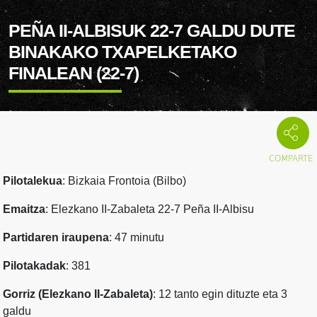
PEÑA II-ALBISUK 22-7 GALDU DUTE
BINAKAKO TXAPELKETAKO
FINALEAN (22-7)
Pilotalekua
: Bizkaia Frontoia (Bilbo)
Emaitza
: Elezkano II-Zabaleta 22-7 Peña II-Albisu
Partidaren iraupena
: 47 minutu
Pilotakadak
: 381
Gorriz (Elezkano II-Zabaleta)
: 12 tanto egin dituzte eta 3
galdu