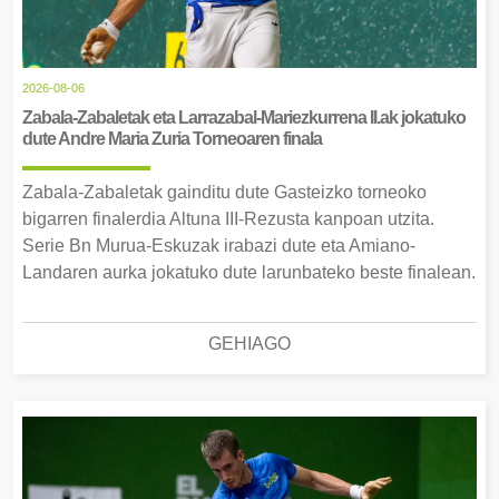
2026-08-06
Zabala-Zabaletak eta Larrazabal-Mariezkurrena II.ak jokatuko
dute Andre Maria Zuria Torneoaren finala
Zabala-Zabaletak gainditu dute Gasteizko torneoko
bigarren finalerdia Altuna III-Rezusta kanpoan utzita.
Serie Bn Murua-Eskuzak irabazi dute eta Amiano-
Landaren aurka jokatuko dute larunbateko beste finalean.
GEHIAGO