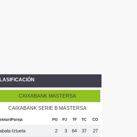
LASIFICACIÓN
CAIXABANK MASTERSA
CAIXABANK SERIE B MASTERSA
elotari/Pareja
PG
PJ
TF
TC
CO
abala-Iztueta
2
3
64
37
27