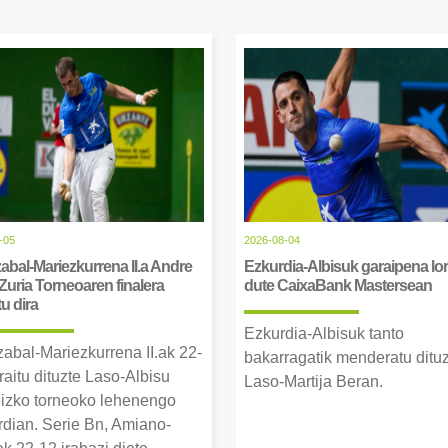
-05
2026-08-04
abal-Mariezkurrena II.a Andre
Ezkurdia-Albisuk garaipena lor
Zuria Torneoaren finalera
dute CaixaBank Mastersean
tu dira
Ezkurdia-Albisuk tanto
zabal-Mariezkurrena II.ak 22-
bakarragatik menderatu ditu
raitu dituzte Laso-Albisu
Laso-Martija Beran.
izko torneoko lehenengo
erdian. Serie Bn, Amiano-