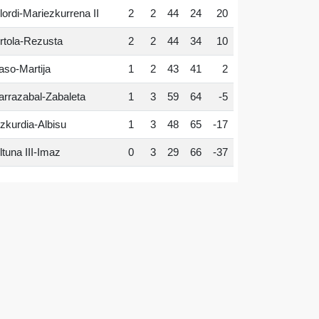
lordi-Mariezkurrena II
2
2
44
24
20
rtola-Rezusta
2
2
44
34
10
aso-Martija
1
2
43
41
2
arrazabal-Zabaleta
1
3
59
64
-5
zkurdia-Albisu
1
3
48
65
-17
ltuna III-Imaz
0
3
29
66
-37