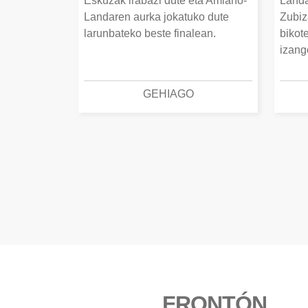
Eskuzak irabazi dute eta Amiano-
Landa
Landaren aurka jokatuko dute
Zubiz
larunbateko beste finalean.
bikot
izang
GEHIAGO
FRONTÓN