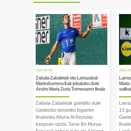
2026-08-06
2026-08
Zabala-Zabaletak eta Larrazabal-
Larraz
Mariezkurrena II.ak jokatuko dute
Maria 
Andre Maria Zuria Torneoaren finala
sailka
Zabala-Zabaletak gainditu dute
Larra
Gasteizko torneoko bigarren
13 ga
finalerdia Altuna III-Rezusta
Gaste
kanpoan utzita. Serie Bn Murua-
final