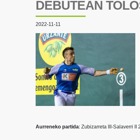
DEBUTEAN TOLOS
2022-11-11
Aurreneko partida
: Zubizarreta III-Salaverri I