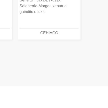
Serie Bn, Jaka-Eskuzak
Salaberria-Morgaetxebarria
gainditu dituzte.
GEHIAGO