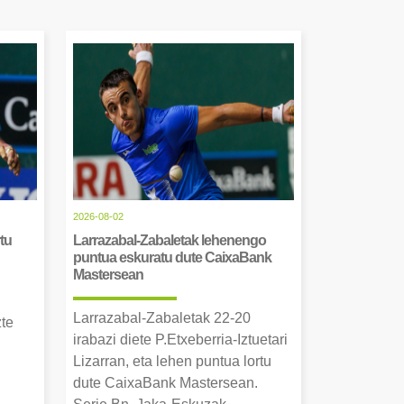
2026-08-02
tu
Larrazabal-Zabaletak lehenengo
puntua eskuratu dute CaixaBank
Mastersean
Larrazabal-Zabaletak 22-20
zte
irabazi diete P.Etxeberria-Iztuetari
Lizarran, eta lehen puntua lortu
dute CaixaBank Mastersean.