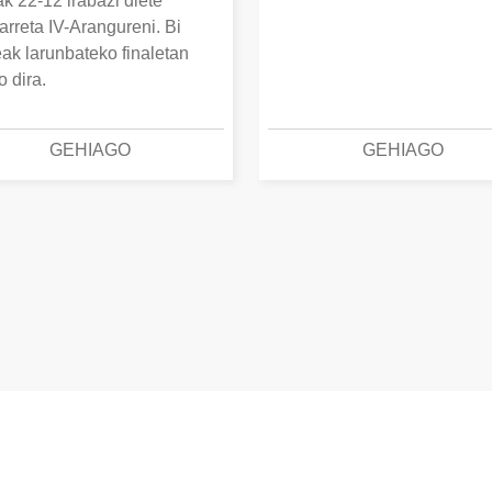
k 22-12 irabazi diete
arreta IV-Arangureni. Bi
eak larunbateko finaletan
o dira.
GEHIAGO
GEHIAGO