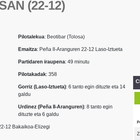
AN (22-12)
Pilotalekua
: Beotibar (Tolosa)
Emaitza
: Peña II-Aranguren 22-12 Laso-Iztueta
Partidaren iraupena
: 49 minutu
Pilotakadak
: 358
C
Gorriz (Laso-Iztueta)
: 6 tanto egin dituzte eta 14
galdu
Urdinez (Peña II-Aranguren)
: 8 tanto egin
dituzte eta 6 galdu
P
I 22-12 Bakaikoa-Elizegi
Z