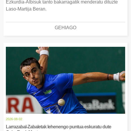
Ezkurdia-Albisuk tanto bakarragatik menderatu dituzte
Laso-Martija Beran.
GEHIAGO
2026-08-02
Larrazabal-Zabaletak lehenengo puntua eskuratu dute