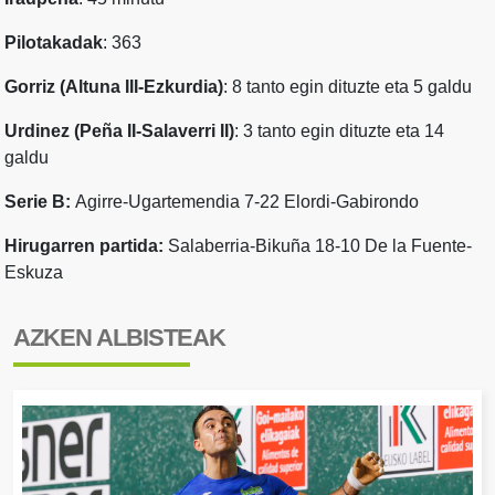
Pilotakadak
: 363
Gorriz (Altuna III-Ezkurdia)
: 8 tanto egin dituzte eta 5 galdu
Urdinez (Peña II-Salaverri II)
: 3 tanto egin dituzte eta 14
galdu
Serie B:
Agirre-Ugartemendia 7-22 Elordi-Gabirondo
Hirugarren partida:
Salaberria-Bikuña 18-10 De la Fuente-
Eskuza
AZKEN ALBISTEAK