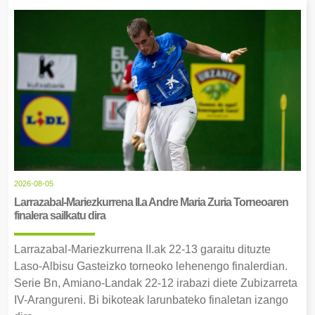
2026-08-05
Larrazabal-Mariezkurrena II.a Andre Maria Zuria Torneoaren
finalera sailkatu dira
Larrazabal-Mariezkurrena II.ak 22-13 garaitu dituzte
Laso-Albisu Gasteizko torneoko lehenengo finalerdian.
Serie Bn, Amiano-Landak 22-12 irabazi diete Zubizarreta
IV-Arangureni. Bi bikoteak larunbateko finaletan izango