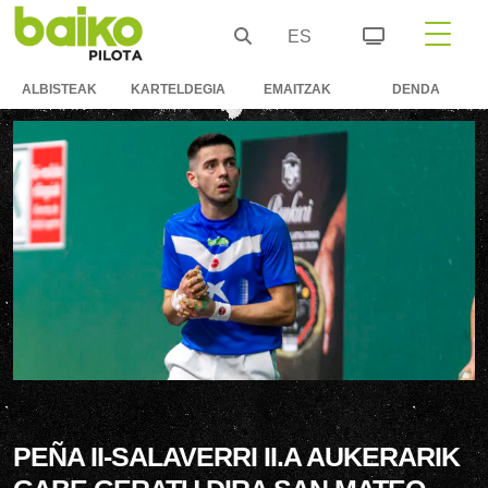
ES
ALBISTEAK
KARTELDEGIA
EMAITZAK
DENDA
PEÑA II-SALAVERRI II.A AUKERARIK