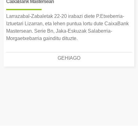
CaixaBank Mastersean
Larrazabal-Zabaletak 22-20 irabazi diete P.Etxeberria-
Iztuetari Lizarran, eta lehen puntua lortu dute CaixaBank
Mastersean. Serie Bn, Jaka-Eskuzak Salaberria-
Morgaetxebarria gainditu dituzte.
GEHIAGO