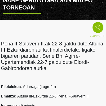
GABE GERATU DIRA SAN MATEO
TORNEOAN
Peña II-Salaverri II.ak 22-8 galdu dute Altuna
III-Ezkurdiaren aurka finalerdietako ligako
bigarren partidan. Serie Bn, Agirre-
Ugartemendiak 22-7 galdu dute Elordi-
Gabirondoren aurka.
Pilotalekua:
Adarraga (Logroño)
Emaitza:
Altuna III-Ezkurdia 22-8 Peña II-Salaverri II
Iraupena
: 45 minutu