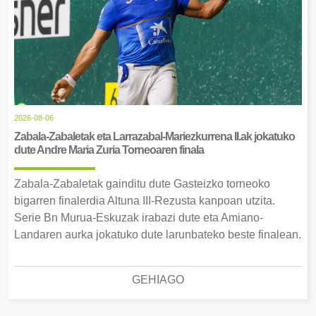
2026-08-06
Zabala-Zabaletak eta Larrazabal-Mariezkurrena II.ak jokatuko
dute Andre Maria Zuria Torneoaren finala
Zabala-Zabaletak gainditu dute Gasteizko torneoko
bigarren finalerdia Altuna III-Rezusta kanpoan utzita.
Serie Bn Murua-Eskuzak irabazi dute eta Amiano-
Landaren aurka jokatuko dute larunbateko beste finalean.
GEHIAGO