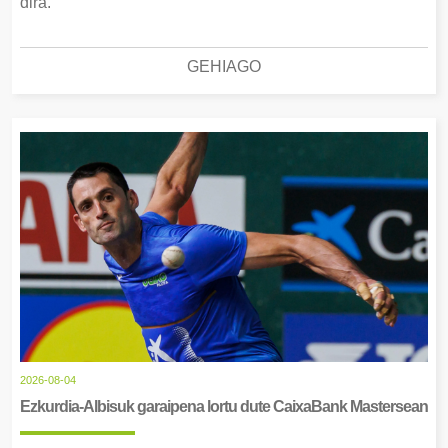
dira.
GEHIAGO
2026-08-04
Ezkurdia-Albisuk garaipena lortu dute CaixaBank Mastersean