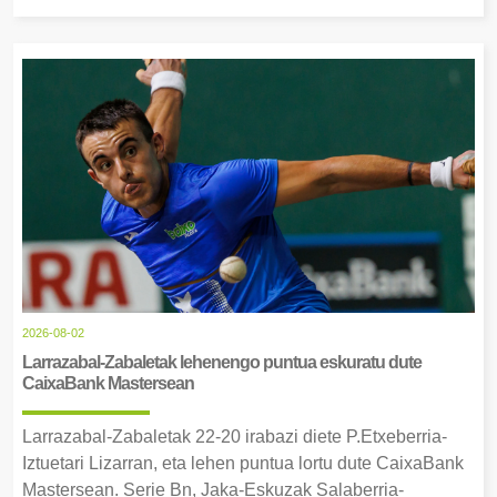
2026-08-02
Larrazabal-Zabaletak lehenengo puntua eskuratu dute
CaixaBank Mastersean
Larrazabal-Zabaletak 22-20 irabazi diete P.Etxeberria-
Iztuetari Lizarran, eta lehen puntua lortu dute CaixaBank
Mastersean. Serie Bn, Jaka-Eskuzak Salaberria-