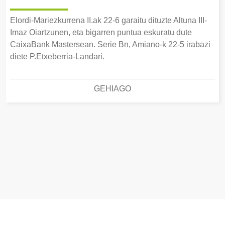
Elordi-Mariezkurrena II.ak 22-6 garaitu dituzte Altuna III-
Imaz Oiartzunen, eta bigarren puntua eskuratu dute
CaixaBank Mastersean. Serie Bn, Amiano-k 22-5 irabazi
diete P.Etxeberria-Landari.
GEHIAGO