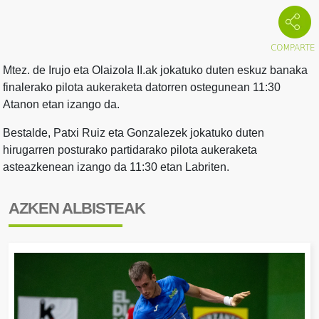
Mtez. de Irujo eta Olaizola II.ak jokatuko duten eskuz banaka
finalerako pilota aukeraketa datorren ostegunean 11:30
Atanon etan izango da.
Bestalde, Patxi Ruiz eta Gonzalezek jokatuko duten
hirugarren posturako partidarako pilota aukeraketa
asteazkenean izango da 11:30 etan Labriten.
AZKEN ALBISTEAK