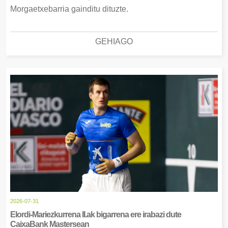
Morgaetxebarria gainditu dituzte.
GEHIAGO
2026-07-31
Elordi-Mariezkurrena II.ak bigarrena ere irabazi dute
CaixaBank Mastersean