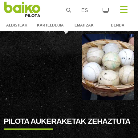
ES
ALBISTEAK
KARTELDEGIA
EMAITZAK
DENDA
PILOTA AUKERAKETAK ZEHAZTUTA