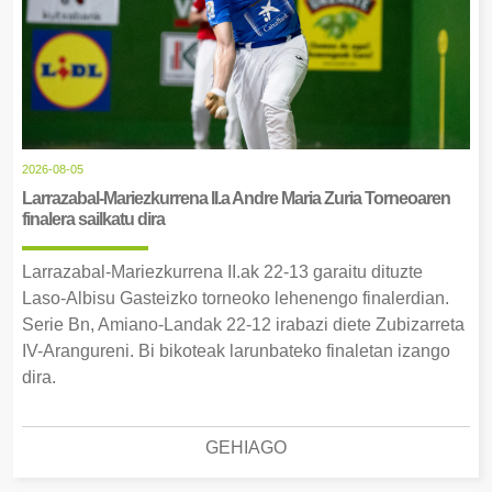
2026-08-05
Larrazabal-Mariezkurrena II.a Andre Maria Zuria Torneoaren
finalera sailkatu dira
Larrazabal-Mariezkurrena II.ak 22-13 garaitu dituzte
Laso-Albisu Gasteizko torneoko lehenengo finalerdian.
Serie Bn, Amiano-Landak 22-12 irabazi diete Zubizarreta
IV-Arangureni. Bi bikoteak larunbateko finaletan izango
dira.
GEHIAGO