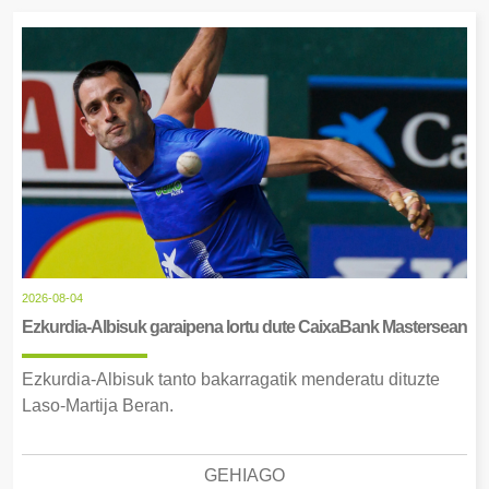
2026-08-04
Ezkurdia-Albisuk garaipena lortu dute CaixaBank Mastersean
Ezkurdia-Albisuk tanto bakarragatik menderatu dituzte
Laso-Martija Beran.
GEHIAGO