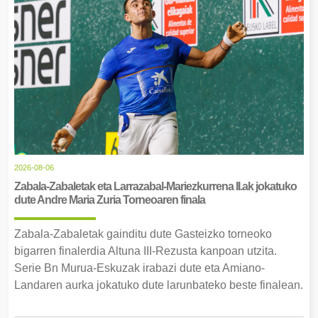
2026-08-06
Zabala-Zabaletak eta Larrazabal-Mariezkurrena II.ak jokatuko
dute Andre Maria Zuria Torneoaren finala
Zabala-Zabaletak gainditu dute Gasteizko torneoko
bigarren finalerdia Altuna III-Rezusta kanpoan utzita.
Serie Bn Murua-Eskuzak irabazi dute eta Amiano-
Landaren aurka jokatuko dute larunbateko beste finalean.