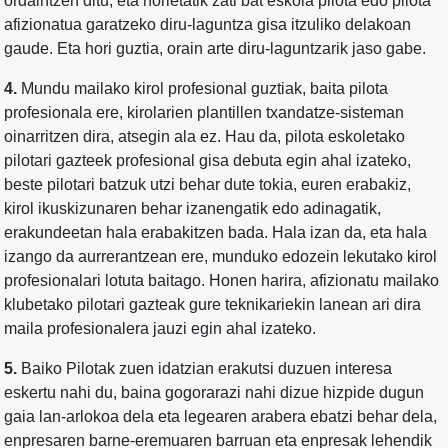
ordaintzen ditu, eta horietatik zati bat eskola pilota edo pilota
afizionatua garatzeko diru-laguntza gisa itzuliko delakoan
gaude. Eta hori guztia, orain arte diru-laguntzarik jaso gabe.
4.
Mundu mailako kirol profesional guztiak, baita pilota
profesionala ere, kirolarien plantillen txandatze-sisteman
oinarritzen dira, atsegin ala ez. Hau da, pilota eskoletako
pilotari gazteek profesional gisa debuta egin ahal izateko,
beste pilotari batzuk utzi behar dute tokia, euren erabakiz,
kirol ikuskizunaren behar izanengatik edo adinagatik,
erakundeetan hala erabakitzen bada. Hala izan da, eta hala
izango da aurrerantzean ere, munduko edozein lekutako kirol
profesionalari lotuta baitago. Honen harira, afizionatu mailako
klubetako pilotari gazteak gure teknikariekin lanean ari dira
maila profesionalera jauzi egin ahal izateko.
5.
Baiko Pilotak zuen idatzian erakutsi duzuen interesa
eskertu nahi du, baina gogorarazi nahi dizue hizpide dugun
gaia lan-arlokoa dela eta legearen arabera ebatzi behar dela,
enpresaren barne-eremuaren barruan eta enpresak lehendik