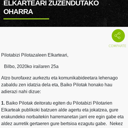
ELKARTEARI ZUZENDUTAKO
OHARRA
Pilotabizi Pilotazaleen Elkarteari,
Bilbo, 2020ko irailaren 25a
Atzo burofaxez aurkeztu eta komunikabideetara lehenago
zabaldu zen idatzia dela eta, Baiko Pilotak honako hau
adierazi nahi dizue:
1.
Baiko Pilotak deitoratu egiten du Pilotabizi Pilotarien
Elkarteak publikoki batzuen alde agertu eta jokatzea, gure
erakundeko norbaitekin harremanetan jarri ere egin gabe eta
aldez aurretik gertaeren gure bertsioa ezagutu gabe. Nekez