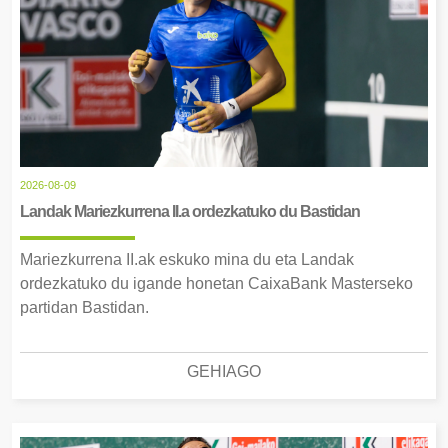
2026-08-09
Landak Mariezkurrena II.a ordezkatuko du Bastidan
Mariezkurrena II.ak eskuko mina du eta Landak
ordezkatuko du igande honetan CaixaBank Masterseko
partidan Bastidan.
GEHIAGO