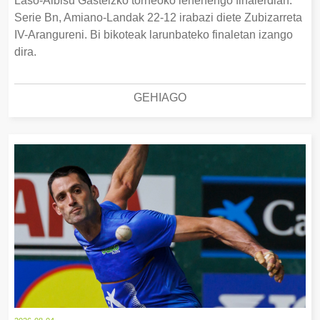
Laso-Albisu Gasteizko torneoko lehenengo finalerdian.
Serie Bn, Amiano-Landak 22-12 irabazi diete Zubizarreta
IV-Arangureni. Bi bikoteak larunbateko finaletan izango
dira.
GEHIAGO