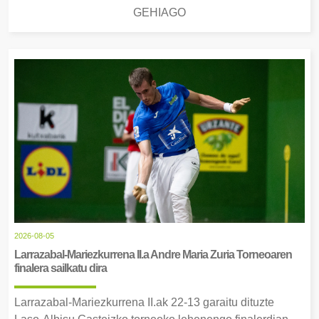
GEHIAGO
2026-08-05
Larrazabal-Mariezkurrena II.a Andre Maria Zuria Torneoaren
finalera sailkatu dira
Larrazabal-Mariezkurrena II.ak 22-13 garaitu dituzte