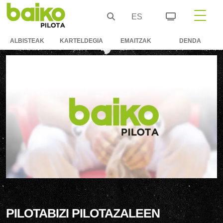
ES
ALBISTEAK
KARTELDEGIA
EMAITZAK
DENDA
PILOTABIZI PILOTAZALEEN