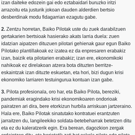
izan daiteke edozein gai edo eztabaidari buruzko iritzi
arrazoitu eta justurik jokoan dauden alderdien bertsio
desberdinak modu fidagarrian ezagutu gabe.
2.
Zentzu horretan, Baiko Pilotak uste du zuek darabilzuen
gertakarien bertsioak hasierako akats larria duela: zuen
idatzian aipatzen dituzuen pilotari gehienak gaur egun Baiko
Pilotako plantillakoak ez izatea ez da enpresaren erabakiz
izan, baizik eta pilotarien erabakiz; izan ere, ekonomikoki
nahikoak ez direlakoan atzera bota dituzten berritze-
eskaintzak izan dituzte eskuetan, eta hori, bizi dugun krisi
ekonomiko larriaren testuingurua kontuan izan gabe.
3.
Pilota profesionala, oro har, eta Baiko Pilota, bereziki,
pandemiak eragindako krisi ekonomikoaren ondorioak
pairatzen ari dira, bere etorkizun hurbila arriskuan jartzeraino.
Hala ere, Baiko Pilotak sinatutako kontratuei erantzuten
jarraitzen du, langileekiko soldata-betebeharrak betetzen ditu
eta ez du kaleratzerik egin. Era berean, dagozkion zergak