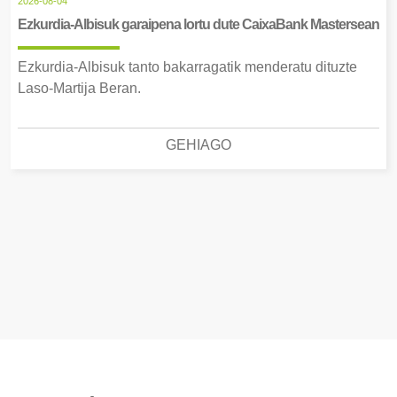
2026-08-04
Ezkurdia-Albisuk garaipena lortu dute CaixaBank Mastersean
Ezkurdia-Albisuk tanto bakarragatik menderatu dituzte
Laso-Martija Beran.
GEHIAGO