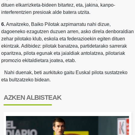
dituen elkarrizketa-bideen bitartez, eta, jakina, kanpo-
interferentzien presioak alde batera utzita.
6.
Amaitzeko, Baiko Pilotak azpimarratu nahi dizue,
dagoeneko ezagutzen duzuen arren, asko direla denboraldian
zehar pilotako klub, eskola eta federazioekin egiten dituen
ekintzak. Adibidez: pilotak banatzea, partidetarako sarrerak
oparitzea, pilota egunak eta jaialdiak antolatzea, pilotariak
promozio ekitaldietara joatea, etab.
Nahi duenak, beti aurkituko gaitu Euskal pilota sustatzeko
eta bultzatzeko bidean.
AZKEN ALBISTEAK