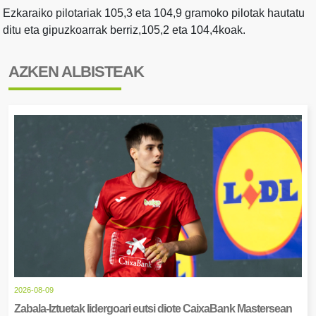
Ezkaraiko pilotariak 105,3 eta 104,9 gramoko pilotak hautatu
ditu eta gipuzkoarrak berriz,105,2 eta 104,4koak.
AZKEN ALBISTEAK
2026-08-09
Zabala-Iztuetak lidergoari eutsi diote CaixaBank Mastersean