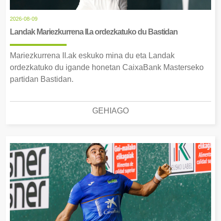
2026-08-09
Landak Mariezkurrena II.a ordezkatuko du Bastidan
Mariezkurrena II.ak eskuko mina du eta Landak
ordezkatuko du igande honetan CaixaBank Masterseko
partidan Bastidan.
GEHIAGO