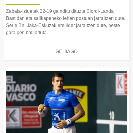
Zabala-Iztuetak 22-19 gainditu dituzte Elordi-Landa
Bastidan eta sailkapeneko lehen postuan jarraitzen dute.
Serie Bn, Jaka-Eskuzak ere lider jarraitzen dute, beste
garaipen bat lortuta.
GEHIAGO