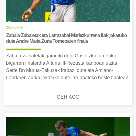
2026-08-06
Zabala-Zabaletak eta Larrazabal-Mariezkurrena II.ak jokatuko
dute Andre Maria Zuria Torneoaren finala
Zabala-Zabaletak gainditu dute Gasteizko torneoko
bigarren finalerdia Altuna III-Rezusta kanpoan utzita.
Serie Bn Murua-Eskuzak irabazi dute eta Amiano-
Landaren aurka jokatuko dute larunbateko beste finalean.
GEHIAGO