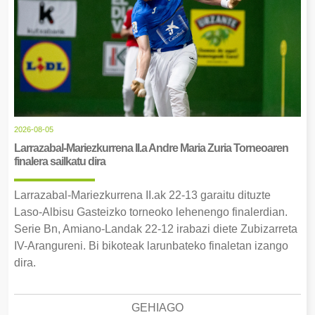
2026-08-05
Larrazabal-Mariezkurrena II.a Andre Maria Zuria Torneoaren
finalera sailkatu dira
Larrazabal-Mariezkurrena II.ak 22-13 garaitu dituzte
Laso-Albisu Gasteizko torneoko lehenengo finalerdian.
Serie Bn, Amiano-Landak 22-12 irabazi diete Zubizarreta
IV-Arangureni. Bi bikoteak larunbateko finaletan izango
dira.
GEHIAGO