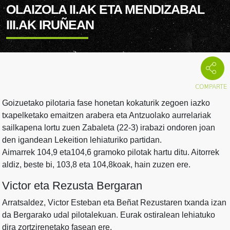
OLAIZOLA II.AK ETA MENDIZABAL
III.AK IRUÑEAN
Goizuetako pilotaria fase honetan kokaturik zegoen iazko
txapelketako emaitzen arabera eta Antzuolako aurrelariak
sailkapena lortu zuen Zabaleta (22-3) irabazi ondoren joan
den igandean Lekeition lehiaturiko partidan.
Aimarrek 104,9 eta104,6 gramoko pilotak hartu ditu. Aitorrek
aldiz, beste bi, 103,8 eta 104,8koak, hain zuzen ere.
Victor eta Rezusta Bergaran
Arratsaldez, Victor Esteban eta Beñat Rezustaren txanda izan
da Bergarako udal pilotalekuan. Eurak ostiralean lehiatuko
dira zortzirenetako fasean ere.